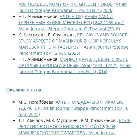
POLITICAL ECONOMY OF THE GOLDEN HORDE
,
Asian
Journal "Steppe Panorama": Том 13 № 1 (2026)
Н.Т. Абдимомынов,
АЛТЫН ОРДАНЫҢ САЯСИ
ТАРИХЫНЫҢ КЕЙБІР МƏСЕЛЕЛЕРІ (1242-1269 жж.)
,
Asian Journal "Steppe Panorama": Том № 4 (2016)
К. Касымхан , Е. Сауыркан ,
RELIGIOUS AND SOURCE-
STUDY ASPECTS OF MASHKHUR ZHUSIP KOPEULY’S
MANUSCRIPT “DIN TAGYLYMY”
,
Asian Journal "Steppe
Panorama": Том 12 № 6 (2025)
Н.Т. Абдимомынов,
МОҢҒОЛДАРДЫҢ ШЫҒЫС ЖƏНЕ
ОРТАЛЫҚ ЕУРОПАҒА ЖОРЫҚТАРЫ (1241- 1242)
,
Asian
Journal "Steppe Panorama": Том № 2 (2014)
Похожие статьи
М.С. Ногайбаева,
АЛТЫН ОРДАДАҒЫ ЭТНИКАЛЫҚ
ҮДЕРІСТЕР
,
Asian Journal "Steppe Panorama": Том 10
№ 3 (2023)
Т.Т. Абылов , М.К. Муталиев , Р.М. Казмуханов ,
РОЛЬ
РЕЛИГИИ В ОТНОШЕНИЯХ ЗОЛОТОЙ ОРДЫ И
МАМЛЮКСКОГО ГОСУДАРСТВА
,
Asian Journal