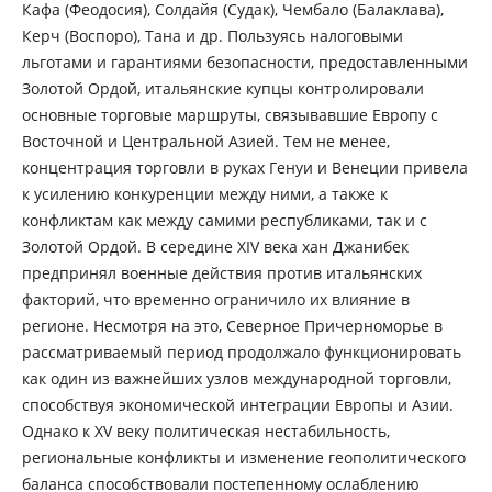
Кафа (Феодосия), Солдайя (Судак), Чембало (Балаклава),
Керч (Воспоро), Тана и др. Пользуясь налоговыми
льготами и гарантиями безопасности, предоставленными
Золотой Ордой, итальянские купцы контролировали
основные торговые маршруты, связывавшие Европу с
Восточной и Центральной Азией. Тем не менее,
концентрация торговли в руках Генуи и Венеции привела
к усилению конкуренции между ними, а также к
конфликтам как между самими республиками, так и с
Золотой Ордой. В середине XIV века хан Джанибек
предпринял военные действия против итальянских
факторий, что временно ограничило их влияние в
регионе. Несмотря на это, Северное Причерноморье в
рассматриваемый период продолжало функционировать
как один из важнейших узлов международной торговли,
способствуя экономической интеграции Европы и Азии.
Однако к XV веку политическая нестабильность,
региональные конфликты и изменение геополитического
баланса способствовали постепенному ослаблению