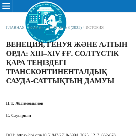
ГЛАВНАЯ
/
АРХИВЫ
/
ТОМ 12 № 3 (2025)
/
ИСТОРИЯ
ВЕНЕЦИЯ, ГЕНУЯ ЖӘНЕ АЛТЫН
ОРДА: XIII–XIV ҒҒ. СОЛТҮСТІК
ҚАРА ТЕҢІЗДЕГІ
ТРАНСКОНТИНЕНТАЛДЫҚ
САУДА-САТТЫҚТЫҢ ДАМУЫ
Н.Т. Абдимомынов
Е. Сауыркан
DOI:
https://doi.org/10.51943/2710-3994_2025_12_3_662-678