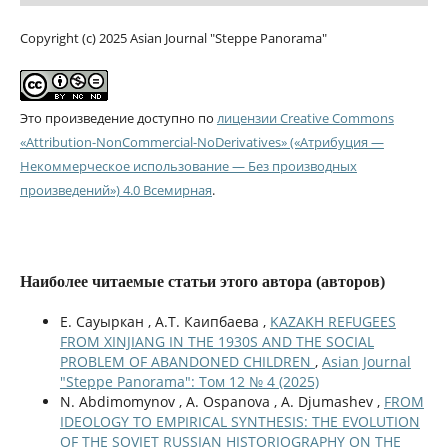
Copyright (c) 2025 Asian Journal "Steppe Panorama"
Это произведение доступно по
лицензии Creative Commons
«Attribution-NonCommercial-NoDerivatives» («Атрибуция —
Некоммерческое использование — Без производных
произведений») 4.0 Всемирная
.
Наиболее читаемые статьи этого автора (авторов)
Е. Сауыркан , А.Т. Каипбаева ,
KAZAKH REFUGEES
FROM XINJIANG IN THE 1930S AND THE SOCIAL
PROBLEM OF ABANDONED CHILDREN
,
Asian Journal
"Steppe Panorama": Том 12 № 4 (2025)
N. Abdimomynov , A. Ospanova , A. Djumashev ,
FROM
IDEOLOGY TO EMPIRICAL SYNTHESIS: THE EVOLUTION
OF THE SOVIET RUSSIAN HISTORIOGRAPHY ON THE