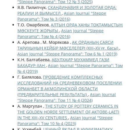
"Steppe Panorama": Том 12 № 3 (2025)
Я.В. Пилипчук,
СКАНДИНАВИЯ И ЗОЛОТАЯ ОРДА:
РЕАЛИИ И ВЫМЫСЕЛ
,
Asian Journal "Steppe
Panorama": Том № 3 (2016)
Т.О. Омарбеков,
АЛТЫН ОРДА ХАНЫ ТОҚТАМЫСТЫҢ
МƏСКЕУГЕ ЖОРЫҒЫ
,
Asian Journal "Steppe
Panorama": Том № 4 (2016)
А. Арепова , М. Морякова ,
АҚ ОРДАНЫҢ САЯСИ
ТАРИХЫНЫҢ КЕЙБІР МƏСЕЛЕЛЕРІ (XIII–XV ғғ. басы)
,
Asian Journal "Steppe Panorama": Том 6 № 1 (2019)
К.Н. Балтабаева,
АБУЛХАИР МУХАММЕД ГАЗИ
БАХАДУР-ХАН
,
Asian Journal "Steppe Panorama": Том
№ 4 (2019)
Г. Билялова,
ПРОВЕДЕНИЕ КОМПЛЕКСНЫХ
ИССЛЕДОВАНИЙ НА СРЕДНЕВЕКОВОМ ПОСЕЛЕНИИ
ОРМАНБЕТ В АКМОЛИНСКОЙ ОБЛАСТИ
(ПРЕДВАРИТЕЛЬНЫЕ РЕЗУЛЬТАТЫ)
,
Asian Journal
"Steppe Panorama": Том 11 № 4 (2024)
А. Маргулан ,
THE STUDY OF POTTERY CERAMICS IN
THE GOLDEN HORDE SETTLEMENT OF AKTOBE-LAETI
IN THE XIII–XV CENTURIES
,
Asian Journal "Steppe
Panorama": Том 10 № 4 (2023)
К. Ускенбай,
ЦЕННЫЙ ВКЛАД В НУМИЗМАТИКУ