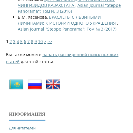
ЧИНГИЗИДОВ КАЗАХСТАНА
,
Asian Journal "Steppe
Panorama": Том № 3 (2016)
Б.М. Хасенова,
БРАСЛЕТЫ С ЛЬВИНЫМИ
ЛИЧИНАМИ: К ИСТОРИИ ОДНОГО УКРАШЕНИЯ
,
Asian Journal "Steppe Panorama": Том № 3 (2017)
1
2
3
4
5
6
7
8
9
10
>
>>
Вы также можете
начать расширеннвй поиск похожих
статей
для этой статьи.
ИНФОРМАЦИЯ
Для читателей