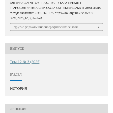
АЛТЫН ОРДА: XIII–XIV ҒҒ. СОЛТҮСТІК ҚАРА ТЕҢІЗДЕГІ
ТРАНСКОНТИНЕНТАЛДЫҚ САУДА-САТТЫҚТЫҢ ДАМУЫ.
Asian Journal
"Steppe Panorama"
,
12
(3), 662–678. https://doi.org/10.51943/2710-
3994_2025_12_3_662-678
Другие форматы библиографических ссылок
ВЫПУСК
Том 12 № 3 (2025)
РАЗДЕЛ
ИСТОРИЯ
ЛИЦЕНЗИЯ