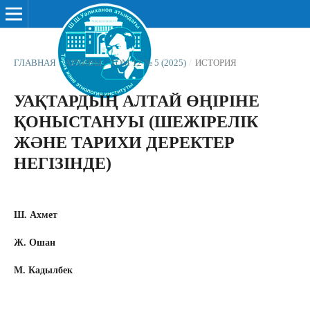
ГЛАВНАЯ
/
АРХИВЫ
/
ТОМ 12 № 5 (2025)
/
ИСТОРИЯ
УАҚТАРДЫҢ АЛТАЙ ӨҢІРІНЕ
ҚОНЫСТАНУЫ (ШЕЖІРЕЛІК
ЖӘНЕ ТАРИХИ ДЕРЕКТЕР
НЕГІЗІНДЕ)
Ш. Ахмет
Ж. Ошан
М. Кадылбек