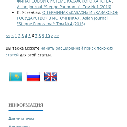
ФИНАНСОВОЙ СИСТЕМЕ КАЗАХСКОГО ХАНСТВА
,
Asian Journal "Steppe Panorama": Том № 1 (2016)
К. Ускенбай,
О ТЕРМИНАХ «КАЗАХИ» И «КАЗАХСКОЕ
ГОСУДАРСТВО» В ИСТОЧНИКАХ
,
Asian Journal
"Steppe Panorama": Том № 4 (2016)
<<
<
1
2
3
4
5
6
7
8
9
10
>
>>
Вы также можете
начать расширеннвй поиск похожих
статей
для этой статьи.
ИНФОРМАЦИЯ
Для читателей
Для авторов