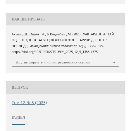
КАК ЦИТИРОВАТЬ
Ахмет , Ш., Ошан , Ж., & Кадылбек , М. (2025). УАҚТАРДЫҢ АЛТАЙ
ӨҢІРІНЕ ҚОНЫСТАНУЫ (ШЕЖІРЕЛІК ЖӘНЕ ТАРИХИ ДЕРЕКТЕР
НЕГІЗІНДЕ).
Asian Journal "Steppe Panorama"
,
12
(5), 1358–1375.
https://doi.org/10.51943/2710-3994_2025_12_5_1358-1375
Другие форматы библиографических ссылок
ВЫПУСК
Том 12 № 5 (2025)
РАЗДЕЛ