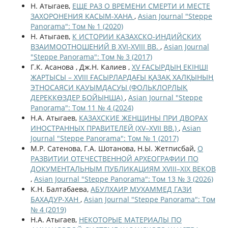
Н. Атыгаев,
ЕЩЕ РАЗ О ВРЕМЕНИ СМЕРТИ И МЕСТЕ
ЗАХОРОНЕНИЯ КАСЫМ-ХАНА
,
Asian Journal "Steppe
Panorama": Том № 1 (2020)
Н. Атыгаев,
К ИСТОРИИ КАЗАХСКО-ИНДИЙСКИХ
ВЗАИМООТНОШЕНИЙ В XVI-XVIII ВВ.
,
Asian Journal
"Steppe Panorama": Том № 3 (2017)
Г.К. Асанова , Дж.Н. Калиев ,
XV ҒАСЫРДЫҢ ЕКІНШІ
ЖАРТЫСЫ – XVIII ҒАСЫРЛАРДАҒЫ ҚАЗАҚ ХАЛҚЫНЫҢ
ЭТНОСАЯСИ ҚАУЫМДАСУЫ (ФОЛЬКЛОРЛЫҚ
ДЕРЕККӨЗДЕР БОЙЫНША)
,
Asian Journal "Steppe
Panorama": Том 11 № 4 (2024)
Н.А. Атыгаев,
КАЗАХСКИЕ ЖЕНЩИНЫ ПРИ ДВОРАХ
ИНОСТРАННЫХ ПРАВИТЕЛЕЙ (XV–XVII ВВ.)
,
Asian
Journal "Steppe Panorama": Том № 1 (2017)
М.Р. Сатенова, Г.А. Шотанова, Н.Ы. Жетписбай,
О
РАЗВИТИИ ОТЕЧЕСТВЕННОЙ АРХЕОГРАФИИ ПО
ДОКУМЕНТАЛЬНЫМ ПУБЛИКАЦИЯМ XVIII–XIX ВЕКОВ
,
Asian Journal "Steppe Panorama": Том 13 № 3 (2026)
К.Н. Балтабаева,
АБУЛХАИР МУХАММЕД ГАЗИ
БАХАДУР-ХАН
,
Asian Journal "Steppe Panorama": Том
№ 4 (2019)
Н.А. Атыгаев,
НЕКОТОРЫЕ МАТЕРИАЛЫ ПО