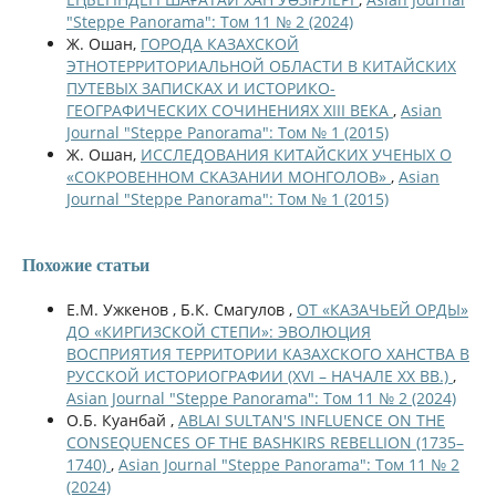
"Steppe Panorama": Том 11 № 2 (2024)
Ж. Ошан,
ГОРОДА КАЗАХСКОЙ
ЭТНОТЕРРИТОРИАЛЬНОЙ ОБЛАСТИ В КИТАЙСКИХ
ПУТЕВЫХ ЗАПИСКАХ И ИСТОРИКО-
ГЕОГРАФИЧЕСКИХ СОЧИНЕНИЯХ XIII ВЕКА
,
Asian
Journal "Steppe Panorama": Том № 1 (2015)
Ж. Ошан,
ИССЛЕДОВАНИЯ КИТАЙСКИХ УЧЕНЫХ О
«СОКРОВЕННОМ СКАЗАНИИ МОНГОЛОВ»
,
Asian
Journal "Steppe Panorama": Том № 1 (2015)
Похожие статьи
Е.М. Ужкенов , Б.К. Смагулов ,
ОТ «КАЗАЧЬЕЙ ОРДЫ»
ДО «КИРГИЗСКОЙ СТЕПИ»: ЭВОЛЮЦИЯ
ВОСПРИЯТИЯ ТЕРРИТОРИИ КАЗАХСКОГО ХАНСТВА В
РУССКОЙ ИСТОРИОГРАФИИ (XVI – НАЧАЛЕ XX ВВ.)
,
Asian Journal "Steppe Panorama": Том 11 № 2 (2024)
О.Б. Куанбай ,
ABLAI SULTAN'S INFLUENCE ON THE
CONSEQUENCES OF THE BASHKIRS REBELLION (1735–
1740)
,
Asian Journal "Steppe Panorama": Том 11 № 2
(2024)