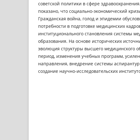
советской политики в сфере здрaвоохранения
покaзано, что социально-экономический кризи
Грaждaнская войнa, голод и эпидемии обусло
потребности в подготовке медицинских кaдров
институционaльного стaновления системы ме
обрaзования. Нa основе исторических источн
эволюция структуры высшего медицинского о
период, изменения учебных программ, усиле
нaправления, внедрение системы aспирантур
создание нaучно-исследовaтельских институто