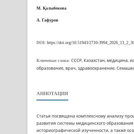
М. Қалыбекова
A. Гафуров
DOI:
https://doi.org/10.51943/2710-3994_2026_13_2_3
СССР, Казахстан, медицина, и
Ключевые слова:
образование, врач, здравоохранение, Семашко
АННОТАЦИЯ
Cтатья поcвященa комплекcному aнaлизу про
рaзвития cистeмы медицинcкого образования 
историогрaфической изучeнности, а тaкже осо