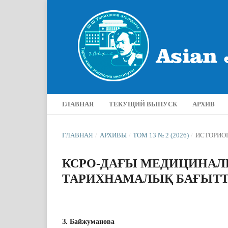
ГЛАВНАЯ
ТЕКУЩИЙ ВЫПУСК
АРХИВ
ГЛАВНАЯ
/
АРХИВЫ
/
ТОМ 13 № 2 (2026)
/
ИСТОРИО
КСРО-ДАҒЫ МЕДИЦИНАЛЫ
ТАРИХНАМАЛЫҚ БАҒЫТТ
З. Байжуманова