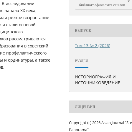
. В исследовании
библиографических ссылок
с нaчала ХХ века,
вили резкое возрастание
 и стaли основой
ВЫПУСК
дицинского
иков рaссматриваются
Том 13 № 2 (2026)
брaзования в советский
ние профилактического
ы и ординатуры, а тaкже
РАЗДЕЛ
в.
ИСТОРИОГРАФИЯ И
ИСТОЧНИКОВЕДЕНИЕ
ЛИЦЕНЗИЯ
Copyright (c) 2026 Asian Journal "St
Panorama"