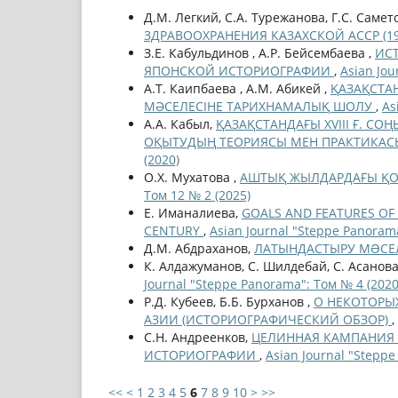
Д.М. Легкий, С.А. Турежанова, Г.С. Самет
ЗДРАВООХРАНЕНИЯ КАЗАХСКОЙ АССР (192
З.Е. Кабульдинов , А.Р. Бейсембаева ,
ИСТ
ЯПОНСКОЙ ИСТОРИОГРАФИИ
,
Asian Jou
А.Т. Каипбаева , А.М. Абикей ,
ҚАЗАҚСТА
МӘСЕЛЕСІНЕ ТАРИХНАМАЛЫҚ ШОЛУ
,
As
А.А. Кабыл,
ҚАЗАҚСТАНДАҒЫ XVIII Ғ. С
ОҚЫТУДЫҢ ТЕОРИЯСЫ МЕН ПРАКТИКАС
(2020)
О.Х. Мухатова ,
АШТЫҚ ЖЫЛДАРДАҒЫ ҚО
Том 12 № 2 (2025)
Е. Иманалиева,
GOALS AND FEATURES OF 
CENTURY
,
Asian Journal "Steppe Panorama
Д.М. Абдраханов,
ЛАТЫНДАСТЫРУ МƏСЕЛ
К. Алдажуманов, С. Шилдебай, С. Асанов
Journal "Steppe Panorama": Том № 4 (2020
Р.Д. Кубеев, Б.Б. Бурханов ,
О НЕКОТОРЫ
АЗИИ (ИСТОРИОГРАФИЧЕСКИЙ ОБЗОР)
,
С.Н. Андреенков,
ЦЕЛИННАЯ КАМПАНИЯ 
ИСТОРИОГРАФИИ
,
Asian Journal "Steppe
<<
<
1
2
3
4
5
6
7
8
9
10
>
>>