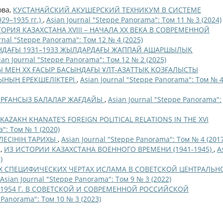
ова,
КУСТАНАЙСКИЙ АКУШЕРСКИЙ ТЕХНИКУМ В СИСТЕМЕ
9–1935 гг.)
,
Asian Journal "Steppe Panorama": Том 11 № 3 (2024)
ОРИЯ КАЗАХСТАНА XVIII – НАЧАЛА ХХ ВЕКА В СОВРЕМЕННОЙ
rnal "Steppe Panorama": Том 12 № 4 (2025)
НДАҒЫ 1931–1933 ЖЫЛДАРДАҒЫ ЖАППАЙ АШАРШЫЛЫҚ
ian Journal "Steppe Panorama": Том 12 № 2 (2025)
ОҢЫ МЕН XX ҒАСЫР БАСЫНДАҒЫ ҰЛТ-АЗАТТЫҚ ҚОЗҒАЛЫСТЫ
ЫНЫҢ ЕРЕКШЕЛІКТЕРІ
,
Asian Journal "Steppe Panorama": Том № 
РҒАНСЫЗ БАЛАЛАР ЖАҒДАЙЫ
,
Asian Journal "Steppe Panorama":
KAZAKH KHANATE’S FOREIGN POLITICAL RELATIONS IN THE XVI
": Том № 1 (2020)
ЕСІНІҢ ТАРИХЫ
,
Asian Journal "Steppe Panorama": Том № 4 (2017
а,
ИЗ ИСТОРИИ КАЗАХСТАНА ВОЕННОГО ВРЕМЕНИ (1941-1945)
,
A
)
Х СПЕЦИФИЧЕСКИХ ЧЕРТАХ ИСЛАМА В СОВЕТСКОЙ ЦЕНТРАЛЬН
Asian Journal "Steppe Panorama": Том 9 № 3 (2022)
1954 Г. В СОВЕТСКОЙ И СОВРЕМЕННОЙ РОССИЙСКОЙ
 Panorama": Том 10 № 3 (2023)