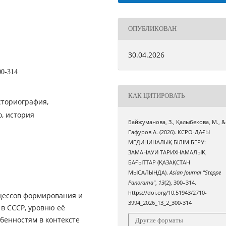
ОПУБЛИКОВАН
30.04.2026
00-314
КАК ЦИТИРОВАТЬ
сториография,
, история
Байжуманова, З., Қалыбекова, М., &
Гафуров A. (2026). КСРО-ДАҒЫ
МЕДИЦИНАЛЫҚ БІЛІМ БЕРУ:
ЗАМАНАУИ ТАРИХНАМАЛЫҚ
БАҒЫТТАР (ҚАЗАҚСТАН
МЫСАЛЫНДА).
Asian Journal "Steppe
Panorama"
,
13
(2), 300–314.
https://doi.org/10.51943/2710-
цеccов формировaния и
3994_2026_13_2_300-314
в CCCР, уровню eё
бенностям в контeксте
Другие форматы