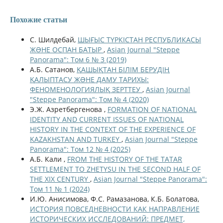
Похожие статьи
С. Шилдебай,
ШЫҒЫС ТҮРКІСТАН РЕСПУБЛИКАСЫ
ЖƏНЕ ОСПАН БАТЫР
,
Asian Journal "Steppe
Panorama": Том 6 № 3 (2019)
А.Б. Сатанов,
ҚАШЫҚТАН БІЛІМ БЕРУДІҢ
ҚАЛЫПТАСУ ЖƏНЕ ДАМУ ТАРИХЫ:
ФЕНОМЕНОЛОГИЯЛЫҚ ЗЕРТТЕУ
,
Asian Journal
"Steppe Panorama": Том № 4 (2020)
Э.Ж. Азретбергенова ,
FORMATION OF NATIONAL
IDENTITY AND CURRENT ISSUES OF NATIONAL
HISTORY IN THE CONTEXT OF THE EXPERIENCE OF
KAZAKHSTAN AND TURKEY
,
Asian Journal "Steppe
Panorama": Том 12 № 4 (2025)
А.Б. Кали ,
FROM THE HISTORY OF THE TATAR
SETTLEMENT TO ZHETYSU IN THE SECOND HALF OF
THE XIX CENTURY
,
Asian Journal "Steppe Panorama":
Том 11 № 1 (2024)
И.Ю. Анисимова, Ф.С. Рамазанова, К.Б. Болатова,
ИСТОРИЯ ПОВСЕДНЕВНОСТИ КАК НАПРАВЛЕНИЕ
ИСТОРИЧЕСКИХ ИССЛЕДОВАНИЙ: ПРЕДМЕТ,