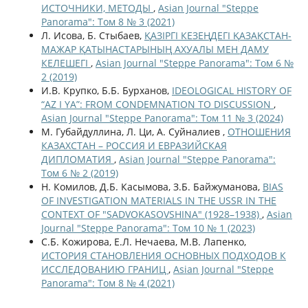
ИСТОЧНИКИ, МЕТОДЫ
,
Asian Journal "Steppe
Panorama": Том 8 № 3 (2021)
Л. Исова, Б. Стыбаев,
ҚАЗІРГІ КЕЗЕҢДЕГІ ҚАЗАҚСТАН-
МАЖАР ҚАТЫНАСТАРЫНЫҢ АХУАЛЫ МЕН ДАМУ
КЕЛЕШЕГІ
,
Asian Journal "Steppe Panorama": Том 6 №
2 (2019)
И.В. Крупко, Б.Б. Бурханов,
IDEOLOGICAL HISTORY OF
“AZ I YA”: FROM CONDEMNATION TO DISCUSSION
,
Asian Journal "Steppe Panorama": Том 11 № 3 (2024)
М. Губайдуллина, Л. Ци, А. Суйналиев ,
ОТНОШЕНИЯ
КАЗАХСТАН – РОССИЯ И ЕВРАЗИЙСКАЯ
ДИПЛОМАТИЯ
,
Asian Journal "Steppe Panorama":
Том 6 № 2 (2019)
Н. Комилов, Д.Б. Касымова, З.Б. Байжуманова,
BIAS
OF INVESTIGATION MATERIALS IN THE USSR IN THE
CONTEXT OF "SADVOKASOVSHINA" (1928–1938)
,
Asian
Journal "Steppe Panorama": Том 10 № 1 (2023)
С.Б. Кожирова, Е.Л. Нечаева, М.В. Лапенко,
ИСТОРИЯ СТАНОВЛЕНИЯ ОСНОВНЫХ ПОДХОДОВ К
ИССЛЕДОВАНИЮ ГРАНИЦ
,
Asian Journal "Steppe
Panorama": Том 8 № 4 (2021)