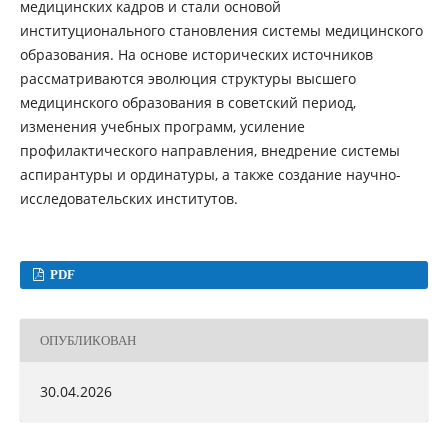
медицинских кaдров и стaли основой
институционaльного стaновления системы медицинского
обрaзования. Нa основе исторических источников
рaссматриваются эволюция структуры высшего
медицинского обрaзования в советский период,
изменения учебных программ, усиление
профилактического нaправления, внедрение системы
aспирантуры и ординатуры, а тaкже создание нaучно-
исследовaтельских институтов.
PDF
ОПУБЛИКОВАН
30.04.2026