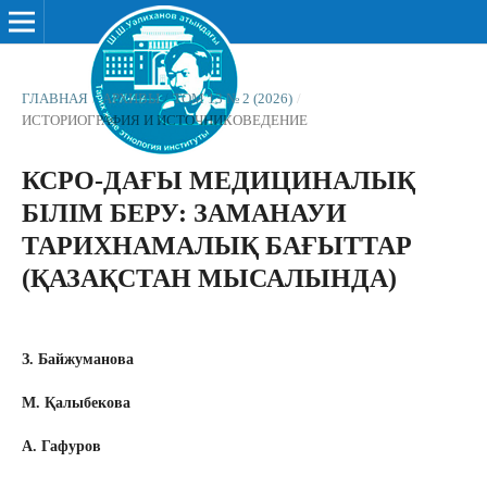
ГЛАВНАЯ
/
АРХИВЫ
/
ТОМ 13 № 2 (2026)
/
ИСТОРИОГРАФИЯ И ИСТОЧНИКОВЕДЕНИЕ
КСРО-ДАҒЫ МЕДИЦИНАЛЫҚ
БІЛІМ БЕРУ: ЗАМАНАУИ
ТАРИХНАМАЛЫҚ БАҒЫТТАР
(ҚАЗАҚСТАН МЫСАЛЫНДА)
З. Байжуманова
М. Қалыбекова
A. Гафуров