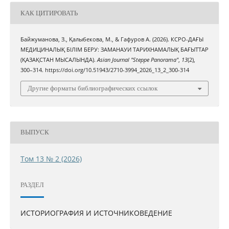
КАК ЦИТИРОВАТЬ
Байжуманова, З., Қалыбекова, М., & Гафуров A. (2026). КСРО-ДАҒЫ
МЕДИЦИНАЛЫҚ БІЛІМ БЕРУ: ЗАМАНАУИ ТАРИХНАМАЛЫҚ БАҒЫТТАР
(ҚАЗАҚСТАН МЫСАЛЫНДА).
Asian Journal "Steppe Panorama"
,
13
(2),
300–314. https://doi.org/10.51943/2710-3994_2026_13_2_300-314
Другие форматы библиографических ссылок
ВЫПУСК
Том 13 № 2 (2026)
РАЗДЕЛ
ИСТОРИОГРАФИЯ И ИСТОЧНИКОВЕДЕНИЕ