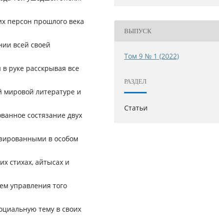
их персон прошлого века
ВЫПУСК
нии всей своей
Том 9 № 1 (2022)
в руке расскрывая все
РАЗДЕЛ
й мировой литературе и
Статьи
ванное состязание двух
изированными в особом
х стихах, айтысах и
ем управления того
оциальную тему в своих