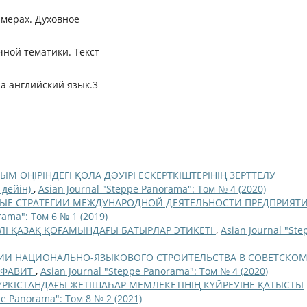
мерах. Духовное
чной тематики. Текст
а английский язык.3
ЫМ ӨҢІРІНДЕГІ ҚОЛА ДƏУІРІ ЕСКЕРТКІШТЕРІНІҢ ЗЕРТТЕЛУ
дейін)
,
Asian Journal "Steppe Panorama": Том № 4 (2020)
ЫЕ СТРАТЕГИИ МЕЖДУНАРОДНОЙ ДЕЯТЕЛЬНОСТИ ПРЕДПРИЯТ
rama": Том 6 № 1 (2019)
ЛІ ҚАЗАҚ ҚОҒАМЫНДАҒЫ БАТЫРЛАР ЭТИКЕТІ
,
Asian Journal "Ste
ИИ НАЦИОНАЛЬНО-ЯЗЫКОВОГО СТРОИТЕЛЬСТВА В СОВЕТСКО
ЛФАВИТ
,
Asian Journal "Steppe Panorama": Том № 4 (2020)
РКІСТАНДАҒЫ ЖЕТІШАҺАР МЕМЛЕКЕТІНІҢ КҮЙРЕУІНЕ ҚАТЫСТЫ
pe Panorama": Том 8 № 2 (2021)