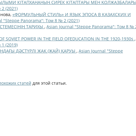
ЫЛЫМИ КІТАПХАНАНЫҢ СИРЕК КІТАПТАРЫ МЕН ҚОЛЖАЗБАЛАР
 2 (2021)
анова,
«ФОРМУЛЬНЫЙ СТИЛЬ» И ЯЗЫК ЭПОСА В КАЗАХСКИХ И
al "Steppe Panorama": Том 8 № 2 (2021)
ІСТЕМЕСІНІҢ ТАРИХЫ
,
Asian Journal "Steppe Panorama": Том 8 № 
F SOVIET POWER IN THE FIELD OFEDUCATION IN THE 1920-1930s
,
 1 (2019)
НДАҒЫ ДӘСТҮРЛІ ЖАҚ (ЖАЙ) ҚАРУЫ
,
Asian Journal "Steppe
похожих статей
для этой статьи.