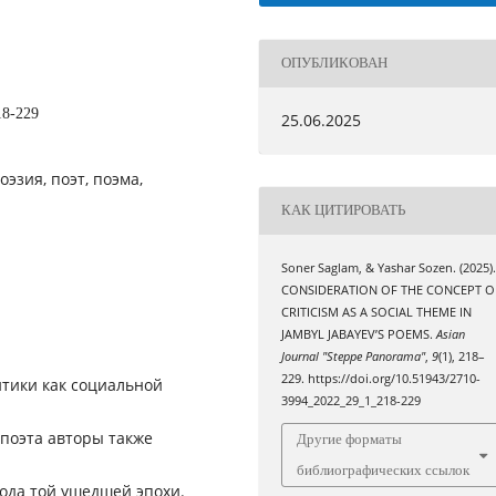
ОПУБЛИКОВАН
18-229
25.06.2025
эзия, поэт, поэма,
КАК ЦИТИРОВАТЬ
Soner Saglam, & Yashar Sozen. (2025)
CONSIDERATION OF THE CONCEPT O
CRITICISM AS A SOCIAL THEME IN
JAMBYL JABAYEV’S POEMS.
Asian
Journal "Steppe Panorama"
,
9
(1), 218–
229. https://doi.org/10.51943/2710-
итики как социальной
3994_2022_29_1_218-229
 поэта авторы также
Другие форматы
библиографических ссылок
ода той ушедшей эпохи.