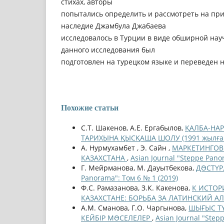
стихах, авторы
попытались определить и рассмотреть на при
наследие Джамбула Джабаева
исследовалось в Турции в виде обширной нау
данного исследования был
подготовлен на турецком языке и переведен н
Похожие статьи
С.Т. Шакенов, А.Е. Ергабылов,
ҚАЛБА-НАР
ТАРИХЫНА ҚЫСҚАША ШОЛУ (1991 жылға 
А. Нурмухамбет , Э. Сайн ,
МАРКЕТИНГОВ
КАЗАХСТАНА
,
Asian Journal "Steppe Pano
Г. Мейрманова, М. Дауытбекова,
ДƏСТҮР
Panorama": Том 6 № 1 (2019)
Ф.С. Рамазанова, З.К. Какенова,
К ИСТОР
КАЗАХСТАНЕ: БОРЬБА ЗА ЛАТИНСКИЙ А
А.М. Сманова, Г.О. Чаргынова,
ШЫҒЫС ТҮ
КЕЙБІР МƏСЕЛЕЛЕР
,
Asian Journal "Step