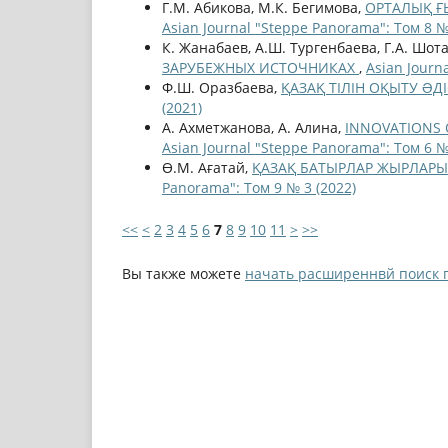
Г.М. Абикова, М.К. Бегимова,
ОРТАЛЫҚ Ғ
Asian Journal "Steppe Panorama": Том 8 №
К. Жанабаев, А.Ш. Тургенбаева, Г.А. Шот
ЗАРУБЕЖНЫХ ИСТОЧНИКАХ
,
Asian Journ
Ф.Ш. Оразбаева,
ҚАЗАҚ ТІЛІН ОҚЫТУ ƏД
(2021)
А. Ахметжанова, А. Алина,
INNOVATIONS O
Asian Journal "Steppe Panorama": Том 6 №
Ө.М. Ағатай,
ҚАЗАҚ БАТЫРЛАР ЖЫРЛАРЫ
Panorama": Том 9 № 3 (2022)
<<
<
2
3
4
5
6
7
8
9
10
11
>
>>
Вы также можете
начать расширеннвй поиск 