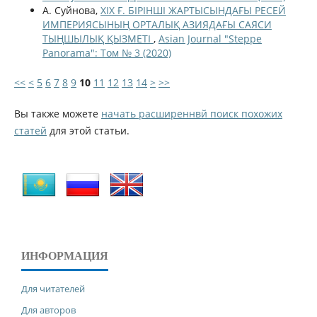
А. Суйнова,
XIX Ғ. БІРІНШІ ЖАРТЫСЫНДАҒЫ РЕСЕЙ
ИМПЕРИЯСЫНЫҢ ОРТАЛЫҚ АЗИЯДАҒЫ САЯСИ
ТЫҢШЫЛЫҚ ҚЫЗМЕТІ
,
Asian Journal "Steppe
Panorama": Том № 3 (2020)
<<
<
5
6
7
8
9
10
11
12
13
14
>
>>
Вы также можете
начать расширеннвй поиск похожих
статей
для этой статьи.
ИНФОРМАЦИЯ
Для читателей
Для авторов