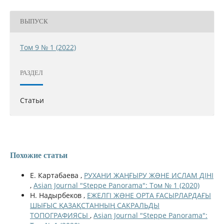
ВЫПУСК
Том 9 № 1 (2022)
РАЗДЕЛ
Статьи
Похожие статьи
Е. Картабаева ,
РУХАНИ ЖАҢҒЫРУ ЖƏНЕ ИСЛАМ ДІНІ
,
Asian Journal "Steppe Panorama": Том № 1 (2020)
Н. Надырбеков ,
ЕЖЕЛГІ ЖƏНЕ ОРТА ҒАСЫРЛАРДАҒЫ
ШЫҒЫС ҚАЗАҚСТАННЫҢ САКРАЛЬДЫ
ТОПОГРАФИЯСЫ
,
Asian Journal "Steppe Panorama":