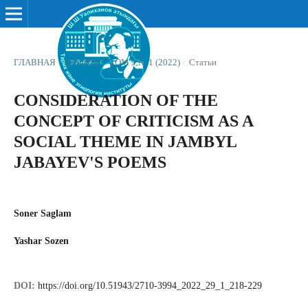
ГЛАВНАЯ
/
АРХИВЫ
/
ТОМ 9 № 1 (2022)
/
Статьи
CONSIDERATION OF THE
CONCEPT OF CRITICISM AS A
SOCIAL THEME IN JAMBYL
JABAYEV'S POEMS
Soner Saglam
Yashar Sozen
DOI:
https://doi.org/10.51943/2710-3994_2022_29_1_218-229