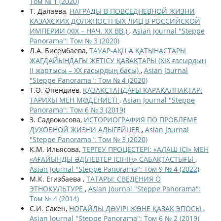
Том № 1 (2020)
Т. Далаева,
НАГРАДЫ В ПОВСЕДНЕВНОЙ ЖИЗНИ
КАЗАХСКИХ ДОЛЖНОСТНЫХ ЛИЦ В РОССИЙСКОЙ
ИМПЕРИИ (XIX – НАЧ. XX ВВ.)
,
Asian Journal "Steppe
Panorama": Том № 3 (2020)
Л.А. Бисембаева,
ТАУАР-АҚША ҚАТЫНАСТАРЫ
ЖАҒДАЙЫНДАҒЫ ЖЕТІСУ ҚАЗАҚТАРЫ (ХІХ ғасырдың
ІІ жартысы – ХХ ғасырдың басы)
,
Asian Journal
"Steppe Panorama": Том № 4 (2020)
Т.Ə. Əпендиев,
ҚАЗАҚСТАНДАҒЫ ҚАРАҚАЛПАҚТАР:
ТАРИХЫ МЕН МƏДЕНИЕТІ
,
Asian Journal "Steppe
Panorama": Том 6 № 3 (2019)
З. Садвокасова,
ИСТОРИОГРАФИЯ ПО ПРОБЛЕМЕ
ДУХОВНОЙ ЖИЗНИ АДЫГЕЙЦЕВ
,
Asian Journal
"Steppe Panorama": Том № 3 (2020)
К.М. Ильясова,
ТЕРГЕУ ПРОЦЕСТЕРІ: «АЛАШ ІСІ» МЕН
«АҒАЙЫНДЫ ӘДІЛЕВТЕР ІСІНІҢ» САБАҚТАСТЫҒЫ
,
Asian Journal "Steppe Panorama": Том 9 № 4 (2022)
М.К. Егизбаева ,
ТАТАРЫ: СВЕДЕНИЯ О
ЭТНОКУЛЬТУРЕ
,
Asian Journal "Steppe Panorama":
Том № 4 (2014)
С.И. Сакен,
НОҒАЙЛЫ ДƏУІРІ ЖƏНЕ ҚАЗАҚ ЭПОСЫ
,
Asian Journal "Steppe Panorama": Том 6 № 2 (2019)