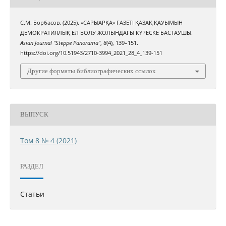
С.М. Борбасов. (2025). «САРЫАРҚА» ГАЗЕТІ ҚАЗАҚ ҚАУЫМЫН
ДЕМОКРАТИЯЛЫҚ ЕЛ БОЛУ ЖОЛЫНДАҒЫ КҮРЕСКЕ БАСТАУШЫ.
Asian Journal "Steppe Panorama"
,
8
(4), 139–151.
https://doi.org/10.51943/2710-3994_2021_28_4_139-151
Другие форматы библиографических ссылок
ВЫПУСК
Том 8 № 4 (2021)
РАЗДЕЛ
Статьи