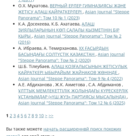
О.Х. Мұхатова,
ВЕРНЫЙ ЕРЛЕР ГИМНАЗИЯСЫ ЖӘНЕ
ЖЕТІСУ АЛАШ ҚАЙРАТКЕРЛЕРІ
,
Asian Journal "Steppe
Panorama": Том 10 № 1 (2023)
К.А. Досекеева, К.Б. Ахатаева,
АЛАШ
ЗИЯЛЫЛАРЫНЫҢ КӨП САЛАЛЫ ҚЫЗМЕТІНІҢ БІР
ҚЫРЫ
,
Asian Journal "Steppe Panorama": Том № 2
(2016)
А. Ибраева, А. Темирханова,
ХХ ҒАСЫРДЫҢ
БАСЫНДАҒЫ СОЛТҮСТІК ҚАЗАҚСТАН
,
Asian Journal
"Steppe Panorama": Том № 2 (2020)
Ш.Б. Тілеубаев,
АЛАШ ҚОЗҒАЛЫСЫНЫҢ ЖЕТІСУЛЫҚ
ҚАЙРАТКЕРІ ЫБЫРАЙЫМ ЖАЙНАҚОВ ЖӨНІНДЕ
,
Asian Journal "Steppe Panorama": Том 9 № 4 (2022)
А.Е. Абдиханова , Ж.К. Ахметова , С.А. Абдиманов ,
ҰЛТТЫҚ МЕМЛЕКЕТТІЛІК ЖОЛЫНДАҒЫ КҮРЕСКЕРЛІК
ҰСТАНЫМДАР («ҮШ ЖҮЗ» ПАРТИЯСЫ МЫСАЛЫНДА)
,
Asian Journal "Steppe Panorama": Том 12 № 6 (2025)
1
2
3
4
5
6
7
8
9
10
>
>>
Вы также можете
начать расширеннвй поиск похожих