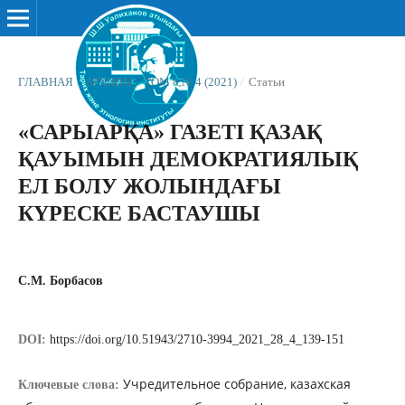
ГЛАВНАЯ
/
АРХИВЫ
/
ТОМ 8 № 4 (2021)
/
Статьи
«САРЫАРҚА» ГАЗЕТІ ҚАЗАҚ
ҚАУЫМЫН ДЕМОКРАТИЯЛЫҚ
ЕЛ БОЛУ ЖОЛЫНДАҒЫ
КҮРЕСКЕ БАСТАУШЫ
С.М. Борбасов
DOI:
https://doi.org/10.51943/2710-3994_2021_28_4_139-151
Учредительное собрание, казахская
Ключевые слова: