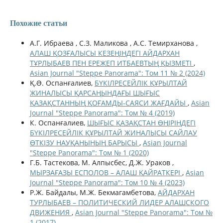
Похожие статьи
А.Г. Ибраева , С.З. Маликова , А.С. Темирханова ,
АЛАШ ҚОЗҒАЛЫСЫ КЕЗЕҢІНДЕГІ АЙДАРХАН
ТҰРЛЫБАЕВ ПЕН ЕРЕЖЕП ИТБАЕВТЫҢ ҚЫЗМЕТІ
,
Asian Journal "Steppe Panorama": Том 11 № 2 (2024)
Қ.Ə. Оспанғалиев,
БҮКІЛРЕСЕЙЛІК ҚҰРЫЛТАЙ
ЖИНАЛЫСЫ ҚАРСАҢЫНДАҒЫ ШЫҒЫС
ҚАЗАҚСТАННЫҢ ҚОҒАМДЫ-САЯСИ ЖАҒДАЙЫ
,
Asian
Journal "Steppe Panorama": Том № 4 (2019)
К. Оспанғалиев,
ШЫҒЫС ҚАЗАҚСТАН ӨҢІРІНДЕГІ
БҮКІЛРЕСЕЙЛІК ҚҰРЫЛТАЙ ЖИНАЛЫСЫ САЙЛАУ
ӨТКІЗУ НАУҚАНЫНЫҢ БАРЫСЫ
,
Asian Journal
"Steppe Panorama": Том № 1 (2020)
Г.Б. Тастекова, М. Алпысбес, Д.Ж. Ураков ,
МЫРЗАҒАЗЫ ЕСПОЛОВ – АЛАШ ҚАЙРАТКЕРІ
,
Asian
Journal "Steppe Panorama": Том 10 № 4 (2023)
Р.Ж. Байдалы, М.Ж. Бекмагамбетова,
АЙДАРХАН
ТУРЛЫБАЕВ – ПОЛИТИЧЕСКИЙ ЛИДЕР АЛАШСКОГО
ДВИЖЕНИЯ
,
Asian Journal "Steppe Panorama": Том №
1 (2017)