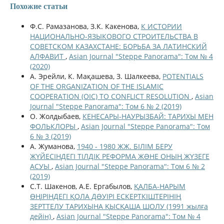
Похожие статьи
Ф.С. Рамазанова, З.К. Какенова,
К ИСТОРИИ
НАЦИОНАЛЬНО-ЯЗЫКОВОГО СТРОИТЕЛЬСТВА В
СОВЕТСКОМ КАЗАХСТАНЕ: БОРЬБА ЗА ЛАТИНСКИЙ
АЛФАВИТ
,
Asian Journal "Steppe Panorama": Том № 4
(2020)
А. Эрейли, К. Мақашева, З. Шалкеева,
POTENTIALS
OF THE ORGANIZATION OF THE ISLAMIC
COOPERATION (OIC) TO CONFLICT RESOLUTION
,
Asian
Journal "Steppe Panorama": Том 6 № 2 (2019)
О. Жолдыбаев,
КЕНЕСАРЫ-НАУРЫЗБАЙ: ТАРИХЫ МЕН
ФОЛЬКЛОРЫ
,
Asian Journal "Steppe Panorama": Том
6 № 3 (2019)
А. Жуманова,
1940 - 1980 ЖЖ. БІЛІМ БЕРУ
ЖҮЙЕСІНДЕГІ ТІЛДІК РЕФОРМА ЖƏНЕ ОНЫҢ ЖҮЗЕГЕ
АСУЫ
,
Asian Journal "Steppe Panorama": Том 6 № 2
(2019)
С.Т. Шакенов, А.Е. Ергабылов,
ҚАЛБА-НАРЫМ
ӨҢІРІНДЕГІ ҚОЛА ДƏУІРІ ЕСКЕРТКІШТЕРІНІҢ
ЗЕРТТЕЛУ ТАРИХЫНА ҚЫСҚАША ШОЛУ (1991 жылға
дейін)
,
Asian Journal "Steppe Panorama": Том № 4