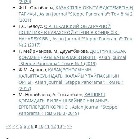
(2020)
Ф.Ш. Оразбаева,
ҚАЗАҚ ТІЛІН ОҚЫТУ ƏДІСТЕМЕСІНІҢ
ТАРИХЫ
,
Asian Journal "Steppe Panorama": Том 8 № 2
(2021)
Г.С. Белоус,
О.А. ШКАПСКИЙ ОБ АГРАРНОЙ
ПОЛИТИКЕ В КАЗАХСКОЙ СТЕПИ В КОНЦЕ XIX‒
НАЧАЛЕXX ВВ.
,
Asian Journal "Steppe Panorama": Том
№ 2 (2017)
Г. Мейрманова, М. Дауытбекова,
ДƏСТҮРЛІ ҚАЗАҚ
ҚОҒАМЫНДАҒЫ БАТЫРЛАР ЭТИКЕТІ
,
Asian Journal
"Steppe Panorama": Том 6 № 1 (2019)
Ж.М. Арапов,
ҚАЗАҚ ЭТНОСЫНЫҢ
ҚАЛЫПТАСУЫНДАҒЫ ЖАЛАЙЫР ТАЙПАСЫНЫҢ
ОРНЫ
,
Asian Journal "Steppe Panorama": Том № 1
(2017)
М. Ногайбаева, А. Токсанбаев,
КӨШПЕЛІ
ҚОҒАМДАҒЫ БИЛЕУШІ БЕЙНЕСІНІҢ АҢЫЗ-
ЕРТЕГІЛЕРДЕГІ КӨРІНІСІ
,
Asian Journal "Steppe
Panorama": Том 6 № 3 (2019)
<<
<
4
5
6
7
8
9
10
11
12
13
>
>>