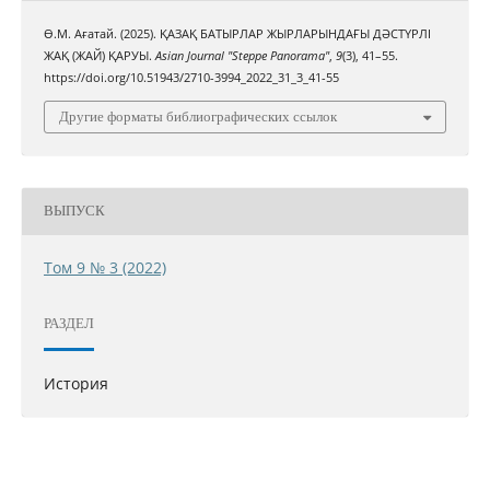
Ө.М. Ағатай. (2025). ҚАЗАҚ БАТЫРЛАР ЖЫРЛАРЫНДАҒЫ ДӘСТҮРЛІ
ЖАҚ (ЖАЙ) ҚАРУЫ.
Asian Journal "Steppe Panorama"
,
9
(3), 41–55.
https://doi.org/10.51943/2710-3994_2022_31_3_41-55
Другие форматы библиографических ссылок
ВЫПУСК
Том 9 № 3 (2022)
РАЗДЕЛ
История