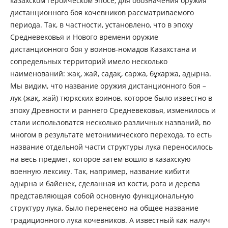
казахском героическом эпосе, для обозначения оружия
дистанционного боя кочевников рассматриваемого
периода. Так, в частности, установлено, что в эпоху
Средневековья и Нового времени оружие
дистанционного боя у воинов-номадов Казахстана и
сопредельных территорий имело несколько
наименований: жақ, жай, садақ, саржа, бұхаржа, адырна.
Мы видим, что название оружия дистанционного боя –
лук (жақ, жай) тюркских воинов, которое было известно в
эпоху Древности и раннего Средневековья, изменилось и
стали использоватся несколько различных названий, во
многом в результате метонимического перехода, то есть
название отдельной части структуры лука переносилось
на весь предмет, которое затем вошло в казахскую
военную лексику. Так, например, название кибити
адырна и байенек, сделанная из кости, рога и дерева
представляющая собой основную функциональную
структуру лука, было перенесено на общее название
традиционного лука кочевников. А известный как налуч