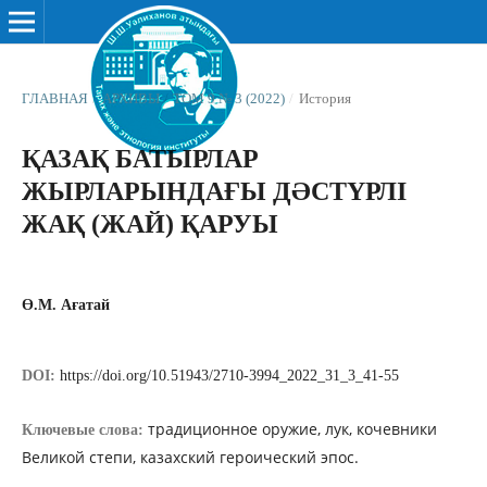
ГЛАВНАЯ
/
АРХИВЫ
/
ТОМ 9 № 3 (2022)
/
История
ҚАЗАҚ БАТЫРЛАР
ЖЫРЛАРЫНДАҒЫ ДӘСТҮРЛІ
ЖАҚ (ЖАЙ) ҚАРУЫ
Ө.М. Ағатай
DOI:
https://doi.org/10.51943/2710-3994_2022_31_3_41-55
традиционное оружие, лук, кочевники
Ключевые слова:
Великой степи, казахский героический эпос.