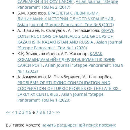
САРЫАРКИ В ЭПОХУ САКОВ
,
Asian Journal "Steppe
Panorama": Том № 2 (2017)
Б.М. Хасенова,
БРАСЛЕТЫ С ЛЬВИНЫМИ
ЛИЧИНАМИ: К ИСТОРИИ ОДНОГО УКРАШЕНИЯ
,
Asian Journal "Steppe Panorama": Том № 3 (2017)
А. Шашаев, Б. Смагулов , А. Тылахметова,
GRAVE
CONSTRUCTIONS OF GENEALOGICAL GROUPS OF
KAZAKHS IN KAZAKHSTAN AND RUSSIA
,
Asian Journal
"Steppe Panorama": Том № 1 (2020)
Қ.Қ. Жылқышыбаева, А.Т. Жағыпар,
ҚАЗАҚ
ҚОҒАМЫНДАҒЫ ӘЙЕЛДЕРДІҢ ӘЛЕУМЕТТІК ЖӘНЕ
САЯСИ РӨЛІ
,
Asian Journal "Steppe Panorama": Том 9
№ 1 (2022)
А. Азмуханова, М. Эгамбердиев, У. Шаншарбек,
PROBLEMS OF STUDYING CONSOLIDATION AND
COOPERATION OF TURKIC PEOPLES OF THE LATE XIX -
EARLY XX CENTURIES
,
Asian Journal "Steppe
Panorama": Том № 1 (2020)
<<
<
1
2
3
4
5
6
7
8
9
10
>
>>
Вы также можете
начать расширеннвй поиск похожих