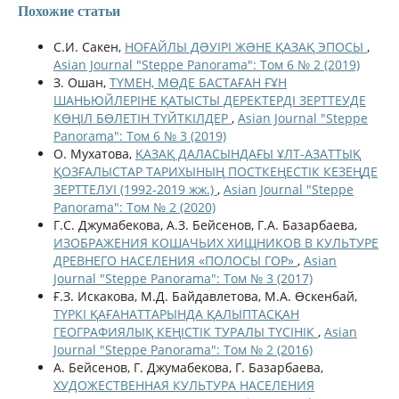
Похожие статьи
С.И. Сакен,
НОҒАЙЛЫ ДƏУІРІ ЖƏНЕ ҚАЗАҚ ЭПОСЫ
,
Asian Journal "Steppe Panorama": Том 6 № 2 (2019)
З. Ошан,
ТҮМЕН, МӨДЕ БАСТАҒАН ҒҰН
ШАНЬЮЙЛЕРІНЕ ҚАТЫСТЫ ДЕРЕКТЕРДІ ЗЕРТТЕУДЕ
КӨҢІЛ БӨЛЕТІН ТҮЙТКІЛДЕР
,
Asian Journal "Steppe
Panorama": Том 6 № 3 (2019)
О. Мухатова,
ҚАЗАҚ ДАЛАСЫНДАҒЫ ҰЛТ-АЗАТТЫҚ
ҚОЗҒАЛЫСТАР ТАРИХЫНЫҢ ПОСТКЕҢЕСТІК КЕЗЕҢДЕ
ЗЕРТТЕЛУІ (1992-2019 жж.)
,
Asian Journal "Steppe
Panorama": Том № 2 (2020)
Г.С. Джумабекова, А.З. Бейсенов, Г.А. Базарбаева,
ИЗОБРАЖЕНИЯ КОШАЧЬИХ ХИЩНИКОВ В КУЛЬТУРЕ
ДРЕВНЕГО НАСЕЛЕНИЯ «ПОЛОСЫ ГОР»
,
Asian
Journal "Steppe Panorama": Том № 3 (2017)
Ғ.З. Искакова, М.Д. Байдавлетова, М.А. Өскенбай,
ТҮРКІ ҚАҒАНАТТАРЫНДА ҚАЛЫПТАСҚАН
ГЕОГРАФИЯЛЫҚ КЕҢІСТІК ТУРАЛЫ ТҮСІНІК
,
Asian
Journal "Steppe Panorama": Том № 2 (2016)
А. Бейсенов, Г. Джумабекова, Г. Базарбаева,
ХУДОЖЕСТВЕННАЯ КУЛЬТУРА НАСЕЛЕНИЯ