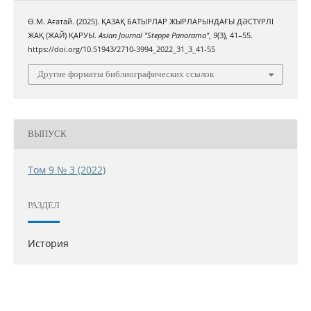
Ө.М. Ағатай. (2025). ҚАЗАҚ БАТЫРЛАР ЖЫРЛАРЫНДАҒЫ ДӘСТҮРЛІ
ЖАҚ (ЖАЙ) ҚАРУЫ.
Asian Journal "Steppe Panorama"
,
9
(3), 41–55.
https://doi.org/10.51943/2710-3994_2022_31_3_41-55
Другие форматы библиографических ссылок
ВЫПУСК
Том 9 № 3 (2022)
РАЗДЕЛ
История