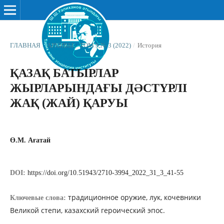
ГЛАВНАЯ
/
АРХИВЫ
/
ТОМ 9 № 3 (2022)
/
История
ҚАЗАҚ БАТЫРЛАР
ЖЫРЛАРЫНДАҒЫ ДӘСТҮРЛІ
ЖАҚ (ЖАЙ) ҚАРУЫ
Ө.М. Ағатай
DOI:
https://doi.org/10.51943/2710-3994_2022_31_3_41-55
традиционное оружие, лук, кочевники
Ключевые слова:
Великой степи, казахский героический эпос.