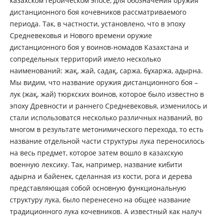
казахском героическом эпосе, для обозначения оружия
дистанционного боя кочевников рассматриваемого
периода. Так, в частности, установлено, что в эпоху
Средневековья и Нового времени оружие
дистанционного боя у воинов-номадов Казахстана и
сопредельных территорий имело несколько
наименований: жақ, жай, садақ, саржа, бұхаржа, адырна.
Мы видим, что название оружия дистанционного боя –
лук (жақ, жай) тюркских воинов, которое было известно в
эпоху Древности и раннего Средневековья, изменилось и
стали использоватся несколько различных названий, во
многом в результате метонимического перехода, то есть
название отдельной части структуры лука переносилось
на весь предмет, которое затем вошло в казахскую
военную лексику. Так, например, название кибити
адырна и байенек, сделанная из кости, рога и дерева
представляющая собой основную функциональную
структуру лука, было перенесено на общее название
традиционного лука кочевников. А известный как налуч