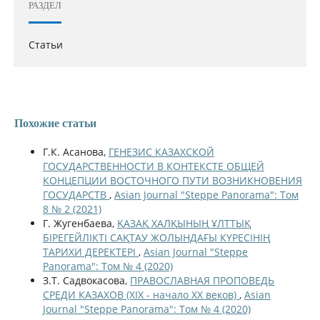
РАЗДЕЛ
Статьи
Похожие статьи
Г.К. Асанова,
ГЕНЕЗИС КАЗАХСКОЙ
ГОСУДАРСТВЕННОСТИ В КОНТЕКСТЕ ОБЩЕЙ
КОНЦЕПЦИИ ВОСТОЧНОГО ПУТИ ВОЗНИКНОВЕНИЯ
ГОСУДАРСТВ
,
Asian Journal "Steppe Panorama": Том
8 № 2 (2021)
Г. Жугенбаева,
ҚАЗАҚ ХАЛҚЫНЫҢ ҰЛТТЫҚ
БІРЕГЕЙЛІКТІ САҚТАУ ЖОЛЫНДАҒЫ КҮРЕСІНІҢ
ТАРИХИ ДЕРЕКТЕРІ
,
Asian Journal "Steppe
Panorama": Том № 4 (2020)
З.Т. Садвокасова,
ПРАВОСЛАВНАЯ ПРОПОВЕДЬ
СРЕДИ КАЗАХОВ (XIX - начало XX веков)
,
Asian
Journal "Steppe Panorama": Том № 4 (2020)