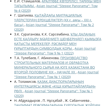
Е.И. Стамшалов,
АРАЛТӨБЕ КӨТЕРІЛІСІ: ТАРИХЫ МЕН
ТАҒЫЛЫМЫ
,
Asian Journal "Steppe Panorama": Том
№ 4 (2020)
Г. Шапиева,
ҚЫТАЙДАҒЫ МИГРАЦИЯЛЫҚ
ҮДЕРІСТЕРДІҢ ЕРЕКШЕЛІКТЕРІ (ХХ ғ. аяғы – ХХІ ғ.
басы)
,
Asian Journal "Steppe Panorama": Том № 2
(2020)
З.К. Сураганова, К.К. Сарсембина,
ҰЛЫ ДАЛАНЫҢ
ЕСТЕ ҚАЛДЫРУ МӘДЕНИЕТІ ШЕҢБЕРІНДЕГІ ҚЫМЫЗҒА
ҚАТЫСТЫ МЕРЕКЕЛЕР, РӘСІМДЕР МЕН
ҒҰРЫПТАРДЫҢ СИМВОЛДЫҚ ҚОРЫ
,
Asian Journal
"Steppe Panorama": Том 9 № 1 (2022)
Т.А. Тулебаев, Г. Абикенова,
ПРОИЗВОДСТВО
СТРОИТЕЛЬНЫХ МАТЕРИАЛОВ И ОБРАБОТКА
МИНЕРАЛЬНОГО СЫРЬЯ НА ЮГЕ КАЗАХСТАНА ВО
ВТОРОЙ ПОЛОВИНЕ ХІХ – НАЧАЛЕ ХХ
,
Asian Journal
"Steppe Panorama": Том № 1 (2020)
А. Толамисов,
ҚАЗАҚ ДИАСПОРАЛАРЫНЫҢ
ИНТЕГРАЦИЯСЫ ЖƏНЕ «КІШІ ҚҰРЫЛТАЙЛАРДЫҢ»
РӨЛІ
,
Asian Journal "Steppe Panorama": Том № 1
(2020)
Н. Абдукадыров , П. Нұсқабай , Ж. Сабанчиева ,
ТАНЗИМАТ РЕФОРМАЛАРЫНА ЕУРОПАЛЫҚ ЖҮЙЕНІҢ