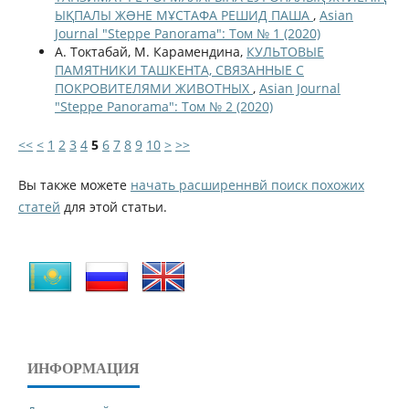
ЫҚПАЛЫ ЖƏНЕ МҰСТАФА РЕШИД ПАША
,
Asian
Journal "Steppe Panorama": Том № 1 (2020)
А. Токтабай, М. Карамендина,
КУЛЬТОВЫЕ
ПАМЯТНИКИ ТАШКЕНТА, СВЯЗАННЫЕ С
ПОКРОВИТЕЛЯМИ ЖИВОТНЫХ
,
Asian Journal
"Steppe Panorama": Том № 2 (2020)
<<
<
1
2
3
4
5
6
7
8
9
10
>
>>
Вы также можете
начать расширеннвй поиск похожих
статей
для этой статьи.
ИНФОРМАЦИЯ