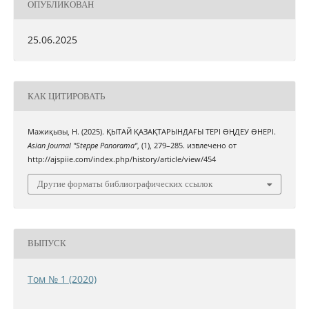
ОПУБЛИКОВАН
25.06.2025
КАК ЦИТИРОВАТЬ
Мажиқызы, Н. (2025). ҚЫТАЙ ҚАЗАҚТАРЫНДАҒЫ ТЕРІ ӨҢДЕУ ӨНЕРІ.
Asian Journal "Steppe Panorama"
, (1), 279–285. извлечено от
http://ajspiie.com/index.php/history/article/view/454
Другие форматы библиографических ссылок
ВЫПУСК
Том № 1 (2020)