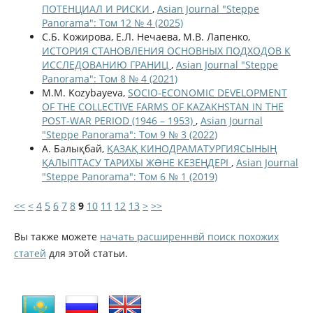
ПОТЕНЦИАЛ И РИСКИ
,
Asian Journal "Steppe
Panorama": Том 12 № 4 (2025)
С.Б. Кожирова, Е.Л. Нечаева, М.В. Лапенко,
ИСТОРИЯ СТАНОВЛЕНИЯ ОСНОВНЫХ ПОДХОДОВ К
ИССЛЕДОВАНИЮ ГРАНИЦ
,
Asian Journal "Steppe
Panorama": Том 8 № 4 (2021)
M.M. Kozybayeva,
SOCIO-ECONOMIC DEVELOPMENT
OF THE COLLECTIVE FARMS OF KAZAKHSTAN IN THE
POST-WAR PERIOD (1946 – 1953)
,
Asian Journal
"Steppe Panorama": Том 9 № 3 (2022)
А. Балықбай,
ҚАЗАҚ КИНОДРАМАТУРГИЯСЫНЫҢ
ҚАЛЫПТАСУ ТАРИХЫ ЖƏНЕ КЕЗЕҢДЕРІ
,
Asian Journal
"Steppe Panorama": Том 6 № 1 (2019)
<<
<
4
5
6
7
8
9
10
11
12
13
>
>>
Вы также можете
начать расширеннвй поиск похожих
статей
для этой статьи.