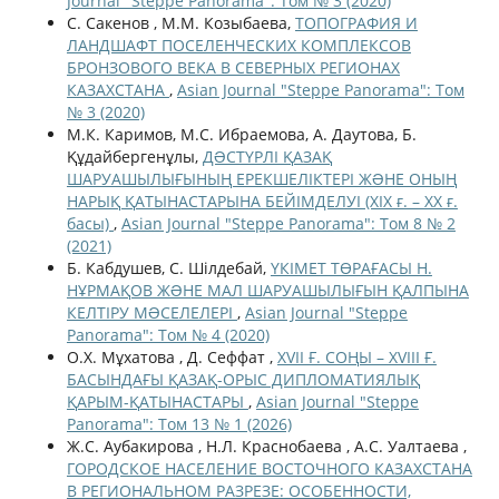
Journal "Steppe Panorama": Том № 3 (2020)
С. Сакенов , М.М. Козыбаева,
ТОПОГРАФИЯ И
ЛАНДШАФТ ПОСЕЛЕНЧЕСКИХ КОМПЛЕКСОВ
БРОНЗОВОГО ВЕКА В СЕВЕРНЫХ РЕГИОНАХ
КАЗАХСТАНА
,
Asian Journal "Steppe Panorama": Том
№ 3 (2020)
М.К. Каримов, М.С. Ибраемова, А. Даутова, Б.
Құдайбергенұлы,
ДƏСТҮРЛІ ҚАЗАҚ
ШАРУАШЫЛЫҒЫНЫҢ ЕРЕКШЕЛІКТЕРІ ЖƏНЕ ОНЫҢ
НАРЫҚ ҚАТЫНАСТАРЫНА БЕЙІМДЕЛУІ (ХІХ ғ. – ХХ ғ.
басы)
,
Asian Journal "Steppe Panorama": Том 8 № 2
(2021)
Б. Кабдушев, С. Шілдебай,
ҮКІМЕТ ТӨРАҒАСЫ Н.
НҰРМАҚОВ ЖƏНЕ МАЛ ШАРУАШЫЛЫҒЫН ҚАЛПЫНА
КЕЛТІРУ МƏСЕЛЕЛЕРІ
,
Asian Journal "Steppe
Panorama": Том № 4 (2020)
О.Х. Мұхатова , Д. Сеффат ,
XVII Ғ. СОҢЫ – XVIII Ғ.
БАСЫНДАҒЫ ҚАЗАҚ-ОРЫС ДИПЛОМАТИЯЛЫҚ
ҚАРЫМ-ҚАТЫНАСТАРЫ
,
Asian Journal "Steppe
Panorama": Том 13 № 1 (2026)
Ж.С. Аубакирова , Н.Л. Краснобаева , А.С. Уалтаева ,
ГОРОДСКОЕ НАСЕЛЕНИЕ ВОСТОЧНОГО КАЗАХСТАНА
В РЕГИОНАЛЬНОМ РАЗРЕЗЕ: ОСОБЕННОСТИ,