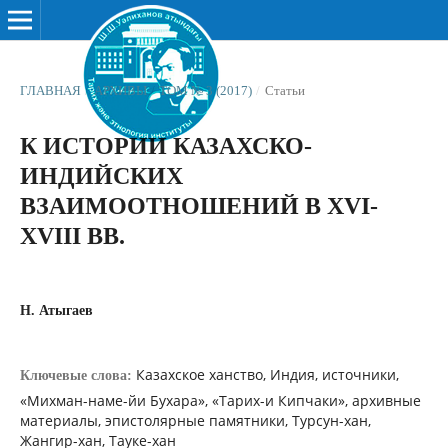
ГЛАВНАЯ
/
АРХИВЫ
/
ТОМ № 3 (2017)
/
Статьи
К ИСТОРИИ КАЗАХСКО-
ИНДИЙСКИХ
ВЗАИМООТНОШЕНИЙ В XVI-
XVIII ВВ.
Н. Атыгаев
Казахское ханство, Индия, источники,
Ключевые слова:
«Михман-наме-йи Бухара», «Тарих-и Кипчаки», архивные
материалы, эпистолярные памятники, Турсун-хан,
Жангир-хан, Тауке-хан