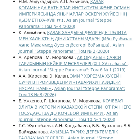
Н.М. Абдукадыров, А.П. Акынова,
ҚАЗАҚ
ҚОҒАМЫНДА БАТЫРЛАР ИНСТИТУТЫ ЖƏНЕ ОСМАН
ИМПЕРИЯСЫНДА ЯНЫЧАРЛАР ƏСКЕРИ ЖҮЙЕСІНІҢ
ҚЫЗМЕТІ (XV-XVIII ғғ.)
,
Asian Journal "Steppe
Panorama": Том № 4 (2020)
К. Алимбаев,
ҚАЗАҚ ХАНДЫҒЫ ДƏУІРІНДЕГІ ЭЛИТА
МЕН ХАЛЫҚТЫҢ ДІНИ ҰСТАНЫМДАРЫ (Ибн Рузбихан
және Мұхаммед Əуез еңбектері бойынша)
,
Asian
Journal "Steppe Panorama": Том № 2 (2020)
А. Арепова , М. Морякова ,
АҚ ОРДАНЫҢ САЯСИ
ТАРИХЫНЫҢ КЕЙБІР МƏСЕЛЕЛЕРІ (XIII–XV ғғ. басы)
,
Asian Journal "Steppe Panorama": Том 6 № 1 (2019)
А.А. Жиренов, Э. Калан,
ЭМИР ХОРЕЗМА ХУСЕЙН
СУФИ В ПРОИЗВЕДЕНИИ «ТАВАРИХИ ГУЗИДЕ-И
НУСРАТ НАМЕ»
,
Asian Journal "Steppe Panorama":
Том 13 № 3 (2026)
Е. Ужкенов, Г. Шотанова, М. Морякова,
КОЧЕВАЯ
ЭЛИТА В ИСТОРИИ КАЗАХСКОЙ СТЕПИ: ОТ РАННЕГО
ГОСУДАРСТВА ДО КОЧЕВОЙ ИМПЕРИИ
,
Asian
Journal "Steppe Panorama": Том 10 № 1 (2023)
Г.С. Жүгенбаева, А.Н. Қоңқабаева, Б.Б. Бұрханов, З.Б.
Байжұманова,
АУЫЗША ТАРИХ: ДЕРЕКТЕМЕЛІК
ТАЛДАУ МƏСЕЛЕЛЕРІ
,
Asian Journal "Steppe