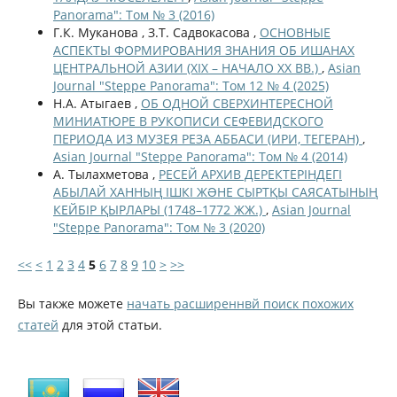
Panorama": Том № 3 (2016)
Г.К. Муканова , З.Т. Садвокасова ,
ОСНОВНЫЕ
АСПЕКТЫ ФОРМИРОВАНИЯ ЗНАНИЯ ОБ ИШАНАХ
ЦЕНТРАЛЬНОЙ АЗИИ (XIX – НАЧАЛО XX ВВ.)
,
Asian
Journal "Steppe Panorama": Том 12 № 4 (2025)
Н.А. Атыгаев ,
ОБ ОДНОЙ СВЕРХИНТЕРЕСНОЙ
МИНИАТЮРЕ В РУКОПИСИ СЕФЕВИДСКОГО
ПЕРИОДА ИЗ МУЗЕЯ РЕЗА АББАСИ (ИРИ, ТЕГЕРАН)
,
Asian Journal "Steppe Panorama": Том № 4 (2014)
А. Тылахметова ,
РЕСЕЙ АРХИВ ДЕРЕКТЕРІНДЕГІ
АБЫЛАЙ ХАННЫҢ ІШКІ ЖƏНЕ СЫРТҚЫ САЯСАТЫНЫҢ
КЕЙБІР ҚЫРЛАРЫ (1748–1772 ЖЖ.)
,
Asian Journal
"Steppe Panorama": Том № 3 (2020)
<<
<
1
2
3
4
5
6
7
8
9
10
>
>>
Вы также можете
начать расширеннвй поиск похожих
статей
для этой статьи.