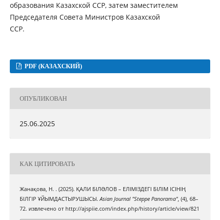
образования Казахской ССР, затем заместителем
Председателя Совета Министров Казахской
ССР.
PDF (КАЗАХСКИЙ)
ОПУБЛИКОВАН
25.06.2025
КАК ЦИТИРОВАТЬ
Жанақова, Н. . (2025). ҚАЛИ БІЛƏЛОВ – ЕЛІМІЗДЕГІ БІЛІМ ІСІНІҢ
БІЛГІР ҰЙЫМДАСТЫРУШЫСЫ.
Asian Journal "Steppe Panorama"
, (4), 68–
72. извлечено от http://ajspiie.com/index.php/history/article/view/821