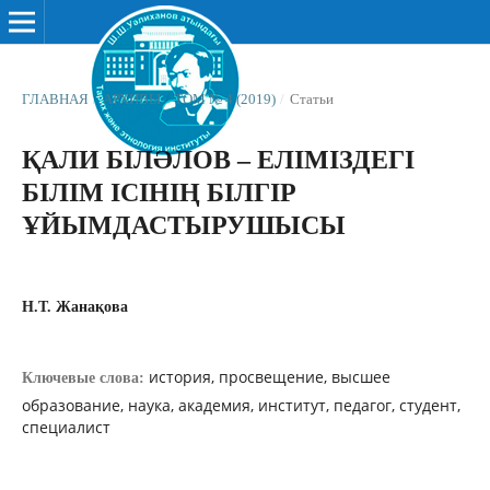
ГЛАВНАЯ
/
АРХИВЫ
/
ТОМ № 4 (2019)
/
Статьи
ҚАЛИ БІЛƏЛОВ – ЕЛІМІЗДЕГІ
БІЛІМ ІСІНІҢ БІЛГІР
ҰЙЫМДАСТЫРУШЫСЫ
Н.Т. Жанақова
история, просвещение, высшее
Ключевые слова:
образование, наука, академия, институт, педагог, студент,
специалист