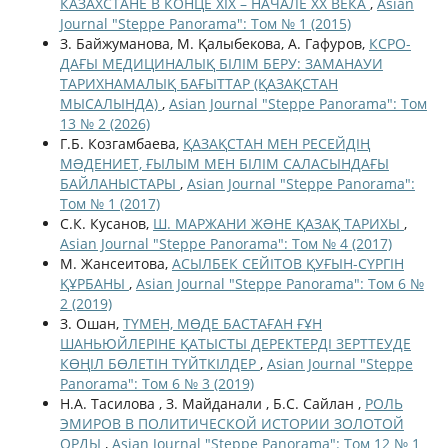
КАЗАХСТАНЕ В КОНЦЕ ХIХ – НАЧАЛЕ ХХ ВЕКА
,
Asian
Journal "Steppe Panorama": Том № 1 (2015)
З. Байжуманова, М. Қалыбекова, A. Гафуров,
КСРО-
ДАҒЫ МЕДИЦИНАЛЫҚ БІЛІМ БЕРУ: ЗАМАНАУИ
ТАРИХНАМАЛЫҚ БАҒЫТТАР (ҚАЗАҚСТАН
МЫСАЛЫНДА)
,
Asian Journal "Steppe Panorama": Том
13 № 2 (2026)
Г.Б. Козгамбаева,
ҚАЗАҚСТАН МЕН РЕСЕЙДІҢ
МƏДЕНИЕТ, ҒЫЛЫМ МЕН БІЛІМ САЛАСЫНДАҒЫ
БАЙЛАНЫСТАРЫ
,
Asian Journal "Steppe Panorama":
Том № 1 (2017)
С.К. Кусанов,
Ш. МАРЖАНИ ЖƏНЕ ҚАЗАҚ ТАРИХЫ
,
Asian Journal "Steppe Panorama": Том № 4 (2017)
М. Жансеитова,
АСЫЛБЕК СЕЙІТОВ ҚУҒЫН-СҮРГІН
ҚҰРБАНЫ
,
Asian Journal "Steppe Panorama": Том 6 №
2 (2019)
З. Ошан,
ТҮМЕН, МӨДЕ БАСТАҒАН ҒҰН
ШАНЬЮЙЛЕРІНЕ ҚАТЫСТЫ ДЕРЕКТЕРДІ ЗЕРТТЕУДЕ
КӨҢІЛ БӨЛЕТІН ТҮЙТКІЛДЕР
,
Asian Journal "Steppe
Panorama": Том 6 № 3 (2019)
Н.А. Тасилова , З. Мaйдaнaли , Б.С. Сайлан ,
РОЛЬ
ЭМИРОВ В ПОЛИТИЧЕСКОЙ ИСТОРИИ ЗОЛОТОЙ
ОРДЫ
,
Asian Journal "Steppe Panorama": Том 12 № 1