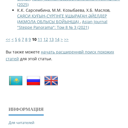
(2025)
К.К. Сарсембина, М.М. Козыбаева, Х.Б. Маслов,
САЯСИ ҚУҒЫН-СҮРГІНГЕ ҰШЫРАҒАН ӘЙЕЛДЕР
(АҚМОЛА ОБЛЫСЫ БОЙЫНША)
,
Asian Journal
"Steppe Panorama": Том 8 № 3 (2021)
<<
<
5
6
7
8
9
10
11
12
13
14
>
>>
Вы также можете
начать расширеннвй поиск похожих
статей
для этой статьи.
ИНФОРМАЦИЯ
Для читателей