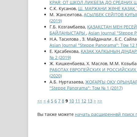
КРАЯ: ОТ ШКОЛ ЛИКБЕЗА ДО СРЕДНИХ
С.К. Кусанов,
Ш. МАРЖАНИ ЖƏНЕ ҚАЗАҚ
М. Жансеитова,
АСЫЛБЕК СЕЙІТОВ ҚУҒЫ
(2019)
Г.Б. Козгамбаева,
ҚАЗАҚСТАН МЕН РЕСЕ
БАЙЛАНЫСТАРЫ
,
Asian Journal "Steppe 
Н.А. Тасилова , З. Мaйдaнaли , Б.С. Сайла
Asian Journal "Steppe Panorama": Том 12 
Е. Қасабекова,
ҚАЗАҚ ХАЛҚЫНЫҢ ДІНДА
№ 2 (2019)
Ж. Кишкенбаева, Х. Маслов, М.М. Козыба
РАБОТАХ ЕВРОПЕЙСКИХ И РОССИЙСКИХ УЧ
(2020)
А.Б. Нуртазаева,
ЖОҒАРҒЫ ОҚУ ОРЫНД
"Steppe Panorama": Том № 1 (2017)
<<
<
4
5
6
7
8
9
10
11
12
13
>
>>
Вы также можете
начать расширеннвй поиск 