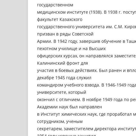
государственном
медицинском институте (1938). В 1938 г. пост
факультет Казахского
государственного университета им. С.М. Киров
призван в ряды Советской
Армии. В 1942 году, завершив обучение в Таш
пехотном училище и на Высших
офицерских курсах, он направлялся заместит
Калининский фронт для
участия в боевых действиях. Был ранен и впл
декабре 1945 года служил
командиром учебного взвода. В 1946-1949 год
университете, который
окончил с отличием. В ноябре 1949 года по 
Академии наук был направлен
в Институт химических наук, где проработал
сотрудником, ученым
секретарем, заместителем директора институт
1954 году успешно защитил