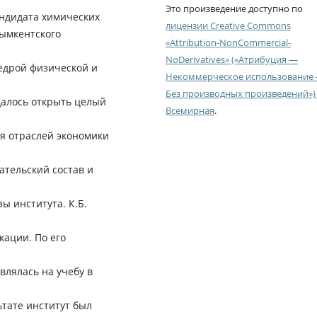
Это произведение доступно по
андидата химических
лицензии Creative Commons
Шымкентского
«Attribution-NonCommercial-
NoDerivatives» («Атрибуция —
едрой физической и
Некоммерческое использование
Без производных произведений») 
удалось открыть целый
Всемирная
.
я отраслей экономики
тельский состав и
ы института. К.Б.
ации. По его
лялась на учебу в
ьтате институт был