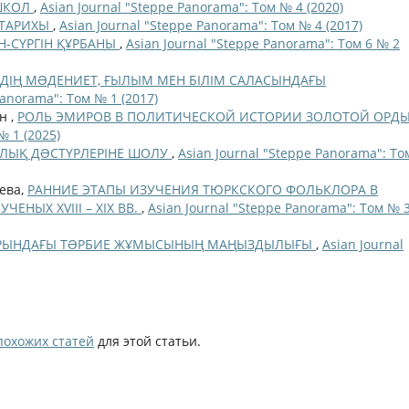
 ШКОЛ
,
Asian Journal "Steppe Panorama": Том № 4 (2020)
 ТАРИХЫ
,
Asian Journal "Steppe Panorama": Том № 4 (2017)
Н-СҮРГІН ҚҰРБАНЫ
,
Asian Journal "Steppe Panorama": Том 6 № 2
ЙДІҢ МƏДЕНИЕТ, ҒЫЛЫМ МЕН БІЛІМ САЛАСЫНДАҒЫ
Panorama": Том № 1 (2017)
н ,
РОЛЬ ЭМИРОВ В ПОЛИТИЧЕСКОЙ ИСТОРИИ ЗОЛОТОЙ ОРД
№ 1 (2025)
РЛЫҚ ДƏСТҮРЛЕРІНЕ ШОЛУ
,
Asian Journal "Steppe Panorama": То
ева,
РАННИЕ ЭТАПЫ ИЗУЧЕНИЯ ТЮРКСКОГО ФОЛЬКЛОРА В
ЕНЫХ XVIII – XIX ВВ.
,
Asian Journal "Steppe Panorama": Том № 
АРЫНДАҒЫ ТƏРБИЕ ЖҰМЫСЫНЫҢ МАҢЫЗДЫЛЫҒЫ
,
Asian Journal
похожих статей
для этой статьи.