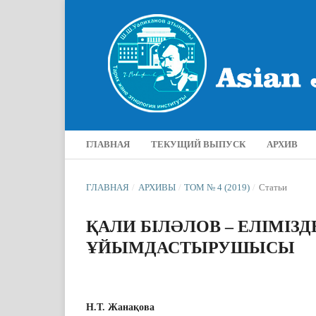
ГЛАВНАЯ
ТЕКУЩИЙ ВЫПУСК
АРХИВ
ГЛАВНАЯ
/
АРХИВЫ
/
ТОМ № 4 (2019)
/
Статьи
ҚАЛИ БІЛƏЛОВ – ЕЛІМІЗДЕ
ҰЙЫМДАСТЫРУШЫСЫ
Н.Т. Жанақова