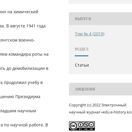
упил на химический
ВЫПУСК
а. В августе 1941 года
Том № 4 (2019)
кентском военно-
РАЗДЕЛ
елем командира роты на
Статьи
оть до демобилизации в
ах продолжил учебу в
ЛИЦЕНЗИЯ
решению Президиума
Copyright (c) 2022 Электронный
 младшим научным
научный журнал «edu.e-history.kz
а по научной работе. В