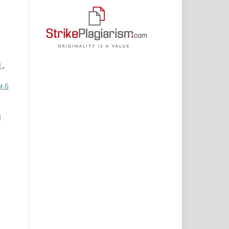
Ы
,
м 6
3