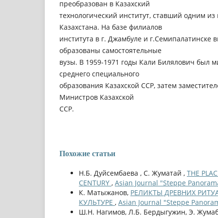
преобразован в Казахский
технологический институт, ставший одним из
Казахстана. На базе филиалов
института в г. Джамбуле и г.Семипалатинске 
образованы самостоятельные
вузы. В 1959-1971 годы Кали Билялович был 
среднего специального
образования Казахской ССР, затем заместите
Министров Казахской
ССР.
Похожие статьи
Н.Б. Дуйсембаева , С. Жуматай ,
THE PLAC
CENTURY
,
Asian Journal "Steppe Panorama
К. Матыжанов,
РЕЛИКТЫ ДРЕВНИХ РИТУ
КУЛЬТУРЕ
,
Asian Journal "Steppe Panoram
Ш.Н. Нагимов, Л.Б. Бердыгужин, Э. Жума