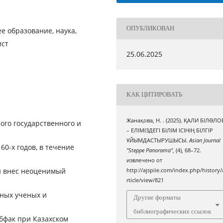
ОПУБЛИКОВАН
е образование, наука,
ист
25.06.2025
КАК ЦИТИРОВАТЬ
Жанақова, Н. . (2025). ҚАЛИ БІЛƏЛО
ого государственного и
– ЕЛІМІЗДЕГІ БІЛІМ ІСІНІҢ БІЛГІР
ҰЙЫМДАСТЫРУШЫСЫ.
Asian Journal
60-х годов, в течение
"Steppe Panorama"
, (4), 68–72.
извлечено от
 и внес неоценимый
http://ajspiie.com/index.php/history/
rticle/view/821
пных ученых и
Другие форматы
библиографических ссылок
абфак при Казахском