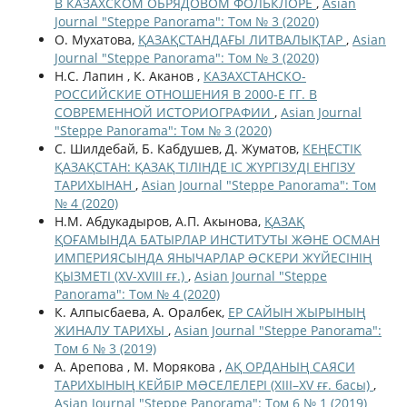
В КАЗАХСКОМ ОБРЯДОВОМ ФОЛЬКЛОРЕ
,
Asian
Journal "Steppe Panorama": Том № 3 (2020)
О. Мухатова,
ҚАЗАҚСТАНДАҒЫ ЛИТВАЛЫҚТАР
,
Asian
Journal "Steppe Panorama": Том № 3 (2020)
Н.С. Лапин , К. Аканов ,
КАЗАХСТАНСКО-
РОССИЙСКИЕ ОТНОШЕНИЯ В 2000-Е ГГ. В
СОВРЕМЕННОЙ ИСТОРИОГРАФИИ
,
Asian Journal
"Steppe Panorama": Том № 3 (2020)
С. Шилдебай, Б. Кабдушев, Д. Жуматов,
КЕҢЕСТІК
ҚАЗАҚСТАН: ҚАЗАҚ ТІЛІНДЕ ІС ЖҮРГІЗУДІ ЕНГІЗУ
ТАРИХЫНАН
,
Asian Journal "Steppe Panorama": Том
№ 4 (2020)
Н.М. Абдукадыров, А.П. Акынова,
ҚАЗАҚ
ҚОҒАМЫНДА БАТЫРЛАР ИНСТИТУТЫ ЖƏНЕ ОСМАН
ИМПЕРИЯСЫНДА ЯНЫЧАРЛАР ƏСКЕРИ ЖҮЙЕСІНІҢ
ҚЫЗМЕТІ (XV-XVIII ғғ.)
,
Asian Journal "Steppe
Panorama": Том № 4 (2020)
К. Алпысбаева, А. Оралбек,
ЕР САЙЫН ЖЫРЫНЫҢ
ЖИНАЛУ ТАРИХЫ
,
Asian Journal "Steppe Panorama":
Том 6 № 3 (2019)
А. Арепова , М. Морякова ,
АҚ ОРДАНЫҢ САЯСИ
ТАРИХЫНЫҢ КЕЙБІР МƏСЕЛЕЛЕРІ (XIII–XV ғғ. басы)
,
Asian Journal "Steppe Panorama": Том 6 № 1 (2019)