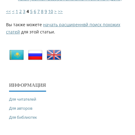
<<
<
1
2
3
4
5
6
7
8
9
10
>
>>
Вы также можете
начать расширеннвй поиск похожих
статей
для этой статьи.
ИНФОРМАЦИЯ
Для читателей
Для авторов
Для библиотек