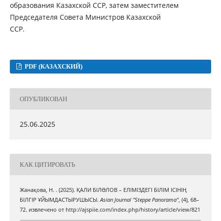
образования Казахской ССР, затем заместителем
Председателя Совета Министров Казахской
ССР.
PDF (КАЗАХСКИЙ)
ОПУБЛИКОВАН
25.06.2025
КАК ЦИТИРОВАТЬ
Жанақова, Н. . (2025). ҚАЛИ БІЛƏЛОВ – ЕЛІМІЗДЕГІ БІЛІМ ІСІНІҢ
БІЛГІР ҰЙЫМДАСТЫРУШЫСЫ.
Asian Journal "Steppe Panorama"
, (4), 68–
72. извлечено от http://ajspiie.com/index.php/history/article/view/821