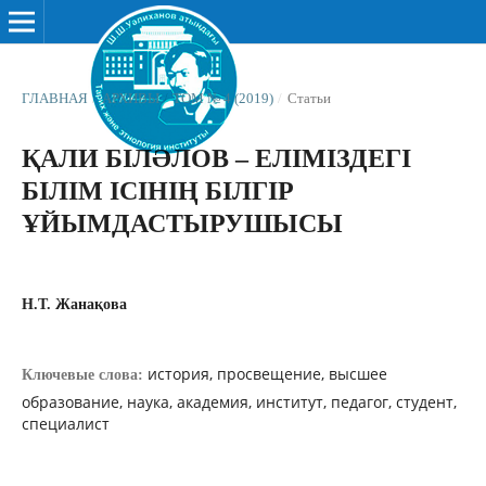
ГЛАВНАЯ
/
АРХИВЫ
/
ТОМ № 4 (2019)
/
Статьи
ҚАЛИ БІЛƏЛОВ – ЕЛІМІЗДЕГІ
БІЛІМ ІСІНІҢ БІЛГІР
ҰЙЫМДАСТЫРУШЫСЫ
Н.Т. Жанақова
история, просвещение, высшее
Ключевые слова:
образование, наука, академия, институт, педагог, студент,
специалист