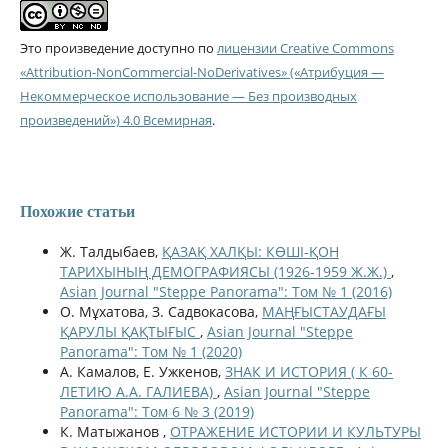
Это произведение доступно по
лицензии Creative Commons
«Attribution-NonCommercial-NoDerivatives» («Атрибуция —
Некоммерческое использование — Без производных
произведений») 4.0 Всемирная
.
Похожие статьи
Ж. Талдыбаев,
ҚАЗАҚ ХАЛҚЫ: КӨШІ-ҚОН
ТАРИХЫНЫҢ ДЕМОГРАФИЯСЫ (1926-1959 Ж.Ж.)
,
Asian Journal "Steppe Panorama": Том № 1 (2016)
О. Мұхатова, З. Садвокасова,
МАҢҒЫСТАУДАҒЫ
ҚАРУЛЫ ҚАҚТЫҒЫС
,
Asian Journal "Steppe
Panorama": Том № 1 (2020)
А. Камалов, Е. Ужкенов,
ЗНАК И ИСТОРИЯ ( К 60-
ЛЕТИЮ А.А. ГАЛИЕВА)
,
Asian Journal "Steppe
Panorama": Том 6 № 3 (2019)
К. Матыжанов ,
ОТРАЖЕНИЕ ИСТОРИИ И КУЛЬТУРЫ