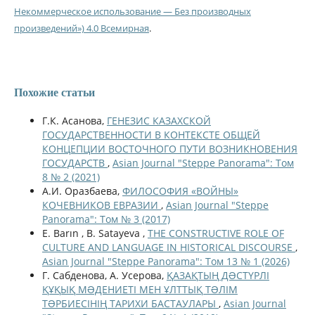
Некоммерческое использование — Без производных
произведений») 4.0 Всемирная
.
Похожие статьи
Г.К. Асанова,
ГЕНЕЗИС КАЗАХСКОЙ
ГОСУДАРСТВЕННОСТИ В КОНТЕКСТЕ ОБЩЕЙ
КОНЦЕПЦИИ ВОСТОЧНОГО ПУТИ ВОЗНИКНОВЕНИЯ
ГОСУДАРСТВ
,
Asian Journal "Steppe Panorama": Том
8 № 2 (2021)
А.И. Оразбаева,
ФИЛОСОФИЯ «ВОЙНЫ»
КОЧЕВНИКОВ ЕВРАЗИИ
,
Asian Journal "Steppe
Panorama": Том № 3 (2017)
E. Barın , B. Satayeva ,
THE CONSTRUCTIVE ROLE OF
CULTURE AND LANGUAGE IN HISTORICAL DISCOURSE
,
Asian Journal "Steppe Panorama": Том 13 № 1 (2026)
Г. Сабденова, А. Усерова,
ҚАЗАҚТЫҢ ДƏСТҮРЛІ
ҚҰҚЫҚ МƏДЕНИЕТІ МЕН ҰЛТТЫҚ ТƏЛІМ
ТƏРБИЕСІНІҢ ТАРИХИ БАСТАУЛАРЫ
,
Asian Journal