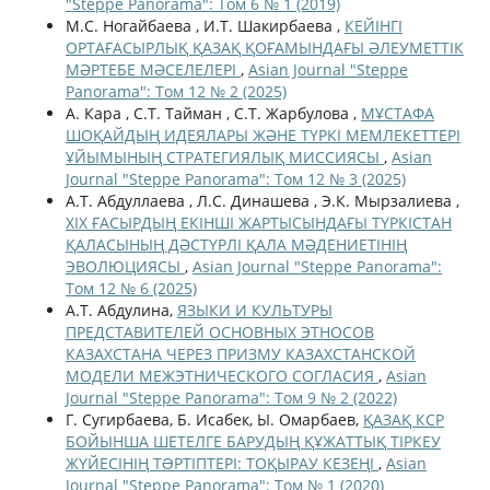
"Steppe Panorama": Том 6 № 1 (2019)
М.С. Ногайбаева , И.Т. Шакирбаева ,
КЕЙІНГІ
ОРТАҒАСЫРЛЫҚ ҚАЗАҚ ҚОҒАМЫНДАҒЫ ӘЛЕУМЕТТІК
МӘРТЕБЕ МӘСЕЛЕЛЕРІ
,
Asian Journal "Steppe
Panorama": Том 12 № 2 (2025)
А. Кара , С.Т. Тайман , С.Т. Жарбулова ,
МҰСТАФА
ШОҚАЙДЫҢ ИДЕЯЛАРЫ ЖӘНЕ ТҮРКІ МЕМЛЕКЕТТЕРІ
ҰЙЫМЫНЫҢ СТРАТЕГИЯЛЫҚ МИССИЯСЫ
,
Asian
Journal "Steppe Panorama": Том 12 № 3 (2025)
А.Т. Абдуллаева , Л.С. Динашева , Э.К. Мырзалиева ,
ХІХ ҒАСЫРДЫҢ ЕКІНШІ ЖАРТЫСЫНДАҒЫ ТҮРКІСТАН
ҚАЛАСЫНЫҢ ДӘСТҮРЛІ ҚАЛА МӘДЕНИЕТІНІҢ
ЭВОЛЮЦИЯСЫ
,
Asian Journal "Steppe Panorama":
Том 12 № 6 (2025)
А.Т. Абдулина,
ЯЗЫКИ И КУЛЬТУРЫ
ПРЕДСТАВИТЕЛЕЙ ОСНОВНЫХ ЭТНОСОВ
КАЗАХСТАНА ЧЕРЕЗ ПРИЗМУ КАЗАХСТАНСКОЙ
МОДЕЛИ МЕЖЭТНИЧЕСКОГО СОГЛАСИЯ
,
Asian
Journal "Steppe Panorama": Том 9 № 2 (2022)
Г. Сугирбаева, Б. Исабек, Ы. Омарбаев,
ҚАЗАҚ КСР
БОЙЫНША ШЕТЕЛГЕ БАРУДЫҢ ҚҰЖАТТЫҚ ТІРКЕУ
ЖҮЙЕСІНІҢ ТƏРТІПТЕРІ: ТОҚЫРАУ КЕЗЕҢІ
,
Asian
Journal "Steppe Panorama": Том № 1 (2020)