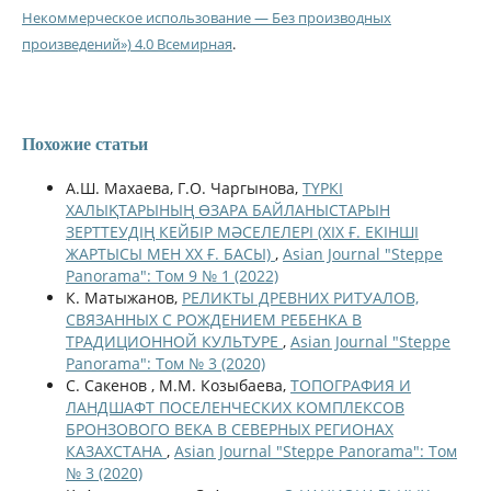
Некоммерческое использование — Без производных
произведений») 4.0 Всемирная
.
Похожие статьи
А.Ш. Махаева, Г.О. Чаргынова,
ТҮРКІ
ХАЛЫҚТАРЫНЫҢ ӨЗАРА БАЙЛАНЫСТАРЫН
ЗЕРТТЕУДІҢ КЕЙБІР МӘСЕЛЕЛЕРІ (ХІХ Ғ. ЕКІНШІ
ЖАРТЫСЫ МЕН ХХ Ғ. БАСЫ)
,
Asian Journal "Steppe
Panorama": Том 9 № 1 (2022)
К. Матыжанов,
РЕЛИКТЫ ДРЕВНИХ РИТУАЛОВ,
СВЯЗАННЫХ С РОЖДЕНИЕМ РЕБЕНКА В
ТРАДИЦИОННОЙ КУЛЬТУРЕ
,
Asian Journal "Steppe
Panorama": Том № 3 (2020)
С. Сакенов , М.М. Козыбаева,
ТОПОГРАФИЯ И
ЛАНДШАФТ ПОСЕЛЕНЧЕСКИХ КОМПЛЕКСОВ
БРОНЗОВОГО ВЕКА В СЕВЕРНЫХ РЕГИОНАХ
КАЗАХСТАНА
,
Asian Journal "Steppe Panorama": Том
№ 3 (2020)