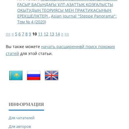
ҒАСЫР БАСЫНДАҒЫ ҰЛТ-АЗАТТЫҚ ҚОЗҒАЛЫСТЫ
ОҚЫТУДЫҢ ТЕОРИЯСЫ МЕН ПРАКТИКАСЫНЫҢ
ЕРЕКШЕЛІКТЕРІ
,
Asian Journal "Steppe Panorama":
Том № 4 (2020)
<<
<
5
6
7
8
9
10
11
12
13
14
>
>>
Вы также можете
начать расширеннвй поиск похожих
статей
для этой статьи.
ИНФОРМАЦИЯ
Для читателей
Для авторов