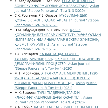
К. Алдажуманов, С. Асанова,
О НАЦИОНАЛЬНЫХ
ВОИНСКИХ ФОРМИРОВАНИЯХ КАЗАХСТАНА
,
Asian
Journal "Steppe Panorama": Том № 3 (2020)
С.К. Рустемов, Р.Е. Оразов,
МҰСЫЛМАНДЫҚ
ҚОЗҒАЛЫС ЖƏНЕ ҚАЗАҚТАР
,
Asian Journal "Steppe
Panorama": Том № 4 (2020)
Н.М. Абдукадыров, А.П. Акынова,
ҚАЗАҚ
ҚОҒАМЫНДА БАТЫРЛАР ИНСТИТУТЫ ЖƏНЕ ОСМАН
ИМПЕРИЯСЫНДА ЯНЫЧАРЛАР ƏСКЕРИ ЖҮЙЕСІНІҢ
ҚЫЗМЕТІ (XV-XVIII ғғ.)
,
Asian Journal "Steppe
Panorama": Том № 4 (2020)
Т.А. Апендиев,
ҚАЗАҚСТАНДАҒЫ АУЫЛ
ТҰРҒЫНДАРЫНЫҢ САНДЫҚ КӨРСЕТКІШІ БОЙЫНША
ДЕМОГРАФИЯЛЫҚ ПРОЦЕСТЕР
,
Asian Journal
"Steppe Panorama": Том № 4 (2020)
М.Т. Морякова,
ЭТНОГРАФ А.Л. МЕЛКОВТЫҢ 1920-
жж. ҚАЗАҚСТАНДЫ (ҚАЗАҚ ӨЛКЕСІН) ЗЕРТТЕУ
ҚОҒАМЫНДАҒЫ ҚЫЗМЕТІ ЖӨНІНДЕ
,
Asian Journal
"Steppe Panorama": Том № 1 (2021)
М.К. Ескеева,
ТҮРКІ ТІЛДЕРІНІҢ ТАРИХИ
КЛАССИФИКАЦИЯСЫНДАҒЫ ҚАЗАҚ ТІЛІ
,
Asian
Journal "Steppe Panorama": Том № 4 (2020)
А.А. Кабыл,
ҚАЗАҚСТАНДАҒЫ XVIII Ғ. СОҢЫ МЕН XX