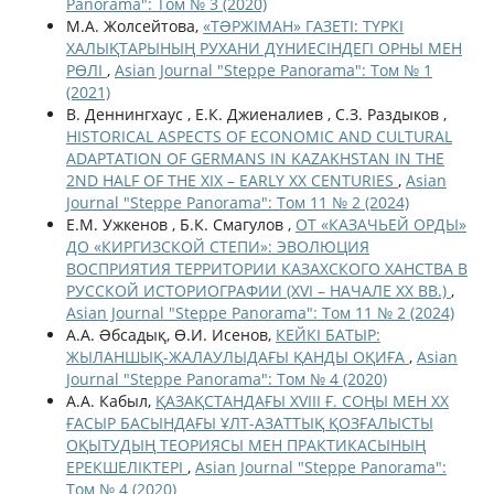
Panorama": Том № 3 (2020)
М.А. Жолсейтова,
«ТƏРЖІМАН» ГАЗЕТІ: ТҮРКІ
ХАЛЫҚТАРЫНЫҢ РУХАНИ ДҮНИЕСІНДЕГІ ОРНЫ МЕН
РӨЛІ
,
Asian Journal "Steppe Panorama": Том № 1
(2021)
В. Деннингхаус , Е.К. Джиеналиев , С.З. Раздыков ,
HISTORICAL ASPECTS OF ECONOMIC AND CULTURAL
ADAPTATION OF GERMANS IN KAZAKHSTAN IN THE
2ND HALF OF THE XIX – EARLY XX CENTURIES
,
Asian
Journal "Steppe Panorama": Том 11 № 2 (2024)
Е.М. Ужкенов , Б.К. Смагулов ,
ОТ «КАЗАЧЬЕЙ ОРДЫ»
ДО «КИРГИЗСКОЙ СТЕПИ»: ЭВОЛЮЦИЯ
ВОСПРИЯТИЯ ТЕРРИТОРИИ КАЗАХСКОГО ХАНСТВА В
РУССКОЙ ИСТОРИОГРАФИИ (XVI – НАЧАЛЕ XX ВВ.)
,
Asian Journal "Steppe Panorama": Том 11 № 2 (2024)
А.А. Əбсадық, Ө.И. Исенов,
КЕЙКІ БАТЫР:
ЖЫЛАНШЫҚ-ЖАЛАУЛЫДАҒЫ ҚАНДЫ ОҚИҒА
,
Asian
Journal "Steppe Panorama": Том № 4 (2020)
А.А. Кабыл,
ҚАЗАҚСТАНДАҒЫ XVIII Ғ. СОҢЫ МЕН XX
ҒАСЫР БАСЫНДАҒЫ ҰЛТ-АЗАТТЫҚ ҚОЗҒАЛЫСТЫ
ОҚЫТУДЫҢ ТЕОРИЯСЫ МЕН ПРАКТИКАСЫНЫҢ
ЕРЕКШЕЛІКТЕРІ
,
Asian Journal "Steppe Panorama":
Том № 4 (2020)