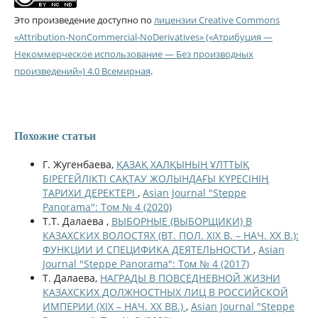
Это произведение доступно по
лицензии Creative Commons
«Attribution-NonCommercial-NoDerivatives» («Атрибуция —
Некоммерческое использование — Без производных
произведений») 4.0 Всемирная
.
Похожие статьи
Г. Жугенбаева,
ҚАЗАҚ ХАЛҚЫНЫҢ ҰЛТТЫҚ
БІРЕГЕЙЛІКТІ САҚТАУ ЖОЛЫНДАҒЫ КҮРЕСІНІҢ
ТАРИХИ ДЕРЕКТЕРІ
,
Asian Journal "Steppe
Panorama": Том № 4 (2020)
Т.Т. Далаева ,
ВЫБОРНЫЕ (ВЫБОРЩИКИ) В
КАЗАХСКИХ ВОЛОСТЯХ (ВТ. ПОЛ. XIX В. – НАЧ. ХХ В.):
ФУНКЦИИ И СПЕЦИФИКА ДЕЯТЕЛЬНОСТИ
,
Asian
Journal "Steppe Panorama": Том № 4 (2017)
Т. Далаева,
НАГРАДЫ В ПОВСЕДНЕВНОЙ ЖИЗНИ
КАЗАХСКИХ ДОЛЖНОСТНЫХ ЛИЦ В РОССИЙСКОЙ
ИМПЕРИИ (XIX – НАЧ. XX ВВ.)
,
Asian Journal "Steppe