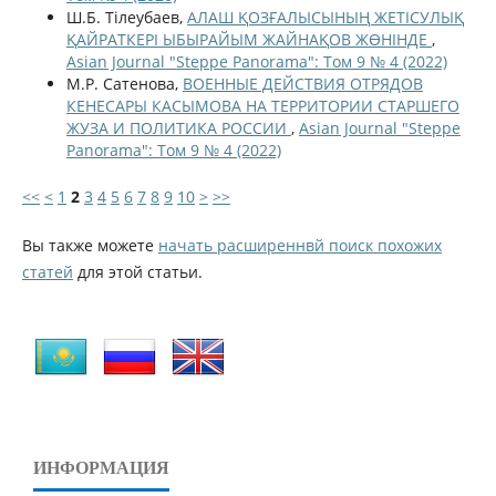
Ш.Б. Тілеубаев,
АЛАШ ҚОЗҒАЛЫСЫНЫҢ ЖЕТІСУЛЫҚ
ҚАЙРАТКЕРІ ЫБЫРАЙЫМ ЖАЙНАҚОВ ЖӨНІНДЕ
,
Asian Journal "Steppe Panorama": Том 9 № 4 (2022)
М.Р. Сатенова,
ВОЕННЫЕ ДЕЙСТВИЯ ОТРЯДОВ
КЕНЕСАРЫ КАСЫМОВА НА ТЕРРИТОРИИ СТАРШЕГО
ЖУЗА И ПОЛИТИКА РОССИИ
,
Asian Journal "Steppe
Panorama": Том 9 № 4 (2022)
<<
<
1
2
3
4
5
6
7
8
9
10
>
>>
Вы также можете
начать расширеннвй поиск похожих
статей
для этой статьи.
ИНФОРМАЦИЯ