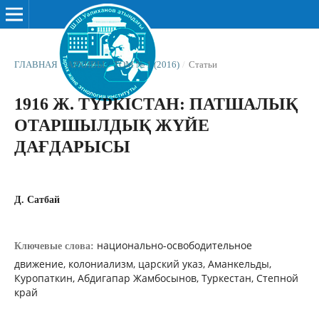
ГЛАВНАЯ
/
АРХИВЫ
/
ТОМ № 1 (2016)
/
Статьи
1916 Ж. ТҮРКІСТАН: ПАТШАЛЫҚ
ОТАРШЫЛДЫҚ ЖҮЙЕ
ДАҒДАРЫСЫ
Д. Сатбай
национально-освободительное
Ключевые слова:
движение, колониализм, царский указ, Аманкельды,
Куропаткин, Абдигапар Жамбосынов, Туркестан, Степной
край