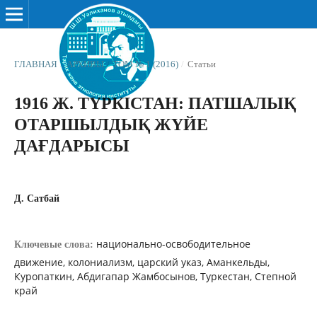
ГЛАВНАЯ
/
АРХИВЫ
/
ТОМ № 1 (2016)
/
Статьи
1916 Ж. ТҮРКІСТАН: ПАТШАЛЫҚ
ОТАРШЫЛДЫҚ ЖҮЙЕ
ДАҒДАРЫСЫ
Д. Сатбай
национально-освободительное
Ключевые слова:
движение, колониализм, царский указ, Аманкельды,
Куропаткин, Абдигапар Жамбосынов, Туркестан, Степной
край