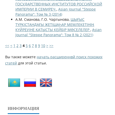
ГОСУДАРСТВЕННЫХ ИНСТИТУТОВ РОССИЙСКОЙ
ИМПЕРИИ В СЕМИРЕЧ
,
Asian Journal "Steppe
Panorama": Том № 3 (2014)
А.М. Сманова, Г.О. Чаргынова,
ШЫҒЫС
ТҮРКІСТАНДАҒЫ ЖЕТІШАҺАР МЕМЛЕКЕТІНІҢ
КҮЙРЕУІНЕ ҚАТЫСТЫ КЕЙБІР МƏСЕЛЕЛЕР
,
Asian
Journal "Steppe Panorama": Том 8 № 2 (2021)
<<
<
1
2
3
4
5
6
7
8
9
10
>
>>
Вы также можете
начать расширеннвй поиск похожих
статей
для этой статьи.
ИНФОРМАЦИЯ