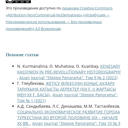
Это произведение доступно по
лицензии Creative Commons
«Attribution-NonCommercial-NoDerivatives» («Атрибуция —
Некоммерческое использование — Без производных
произведений») 4.0 Всемирная
.
Похожие статьи
N. Kurmanalina, O. Muhatova, O. Kuanbay,
KENESARY
KASSYMOV İN PRE-REVOLUTİONARY HİSTORİOGRAPHY
,
Asian Journal "Steppe Panorama": Том 9 № 2 (2022)
Г. Тлеубекова,
ЖЕТІСУ ӨЛКЕСІНІҢ ҚОНЫС АУДАРУ
ТАРИХЫНА ҚАТЫСТЫ ДЕРЕКТЕР (ХІХ Ғ. ІІ ЖАРТЫСЫ
МЕН ХХ Ғ. БАСЫ)
,
Asian Journal "Steppe Panorama":
Том № 1 (2021)
А.Д. Сандыбаева, Л.С. Динашева, М.М. Тастанбеков,
СОЦИАЛЬНО-ЭКОНОМИЧЕСКОЕ РАЗВИТИЕ ГОРОДА
ТУРКЕСТАНА ВО ВТОРОЙ ПОЛОВИНЕ ХІХ ‒ НАЧАЛЕ
ХХ ВВ.
,
Asian Journal "Steppe Panorama": Том 10 № 3