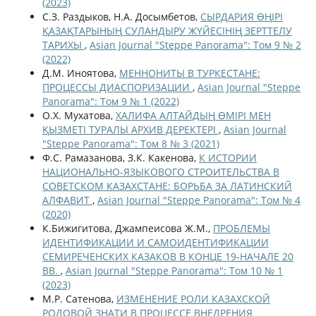
(2023)
С.З. Раздыков, Н.А. Досымбетов,
СЫРДАРИЯ ӨҢІРІ
ҚАЗАҚТАРЫНЫҢ СУЛАНДЫРУ ЖҮЙЕСІНІҢ ЗЕРТТЕЛУ
ТАРИХЫ
,
Asian Journal "Steppe Panorama": Том 9 № 2
(2022)
Д.М. Иноятова,
МЕННОНИТЫ В ТУРКЕСТАНЕ:
ПРОЦЕССЫ ДИАСПОРИЗАЦИИ
,
Asian Journal "Steppe
Panorama": Том 9 № 1 (2022)
О.Х. Мухатова,
ХАЛИФА АЛТАЙДЫҢ ӨМІРІ МЕН
ҚЫЗМЕТІ ТУРАЛЫ АРХИВ ДЕРЕКТЕРІ
,
Asian Journal
"Steppe Panorama": Том 8 № 3 (2021)
Ф.С. Рамазанова, З.К. Какенова,
К ИСТОРИИ
НАЦИОНАЛЬНО-ЯЗЫКОВОГО СТРОИТЕЛЬСТВА В
СОВЕТСКОМ КАЗАХСТАНЕ: БОРЬБА ЗА ЛАТИНСКИЙ
АЛФАВИТ
,
Asian Journal "Steppe Panorama": Том № 4
(2020)
К.Бижигитова, Джампеисова Ж.М.,
ПРОБЛЕМЫ
ИДЕНТИФИКАЦИИ И САМОИДЕНТИФИКАЦИИ
СЕМИРЕЧЕНСКИХ КАЗАКОВ В КОНЦЕ 19-НАЧАЛЕ 20
ВВ.
,
Asian Journal "Steppe Panorama": Том 10 № 1
(2023)
М.Р. Сатенова,
ИЗМЕНЕНИЕ РОЛИ КАЗАХСКОЙ
РОДОВОЙ ЗНАТИ В ПРОЦЕССЕ ВНЕДРЕНИЯ