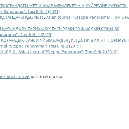
РКІСТАНДАҒЫ ЖЕТІШАҺАР МЕМЛЕКЕТІНІҢ КҮЙРЕУІНЕ ҚАТЫСТЫ
pe Panorama": Том 8 № 2 (2021)
АҚСТАНДАҒЫ ҚЫЗМЕТІ
,
Asian Journal "Steppe Panorama": Том 6 №
ҚУҒЫНДАЛУ ТАРИХЫ (ХХ ҒАСЫРДЫҢ 20 ЖЫЛДЫҢ СОҢЫ-30
anorama": Том 6 № 2 (2019)
Қ ҚОҒАМДЫҚ-САЯСИ ҰЙЫМДАРДЫҢ КЕҢЕСТІК БИЛІКТІҢ ОРНАУЫ
rnal "Steppe Panorama": Том 6 № 2 (2019)
ІРШІЛДІК
,
Asian Journal "Steppe Panorama": Том 6 № 2 (2019)
похожих статей
для этой статьи.