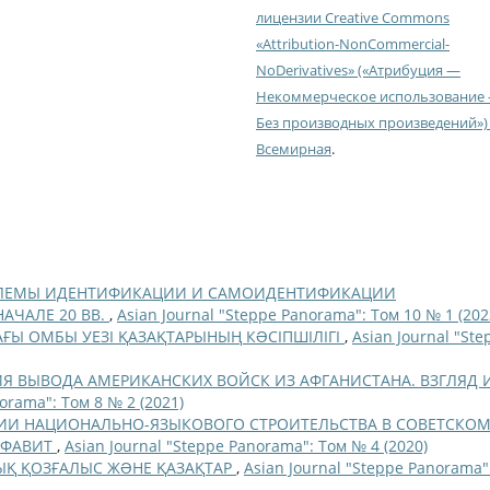
лицензии Creative Commons
«Attribution-NonCommercial-
NoDerivatives» («Атрибуция —
Некоммерческое использование
Без производных произведений») 
Всемирная
.
ЛЕМЫ ИДЕНТИФИКАЦИИ И САМОИДЕНТИФИКАЦИИ
АЧАЛЕ 20 ВВ.
,
Asian Journal "Steppe Panorama": Том 10 № 1 (202
АҒЫ ОМБЫ УЕЗІ ҚАЗАҚТАРЫНЫҢ КƏСІПШІЛІГІ
,
Asian Journal "Ste
Я ВЫВОДА АМЕРИКАНСКИХ ВОЙСК ИЗ АФГАНИСТАНА. ВЗГЛЯД 
orama": Том 8 № 2 (2021)
ИИ НАЦИОНАЛЬНО-ЯЗЫКОВОГО СТРОИТЕЛЬСТВА В СОВЕТСКО
ЛФАВИТ
,
Asian Journal "Steppe Panorama": Том № 4 (2020)
Қ ҚОЗҒАЛЫС ЖƏНЕ ҚАЗАҚТАР
,
Asian Journal "Steppe Panorama"