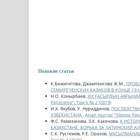
Похожие статьи
К.Бижигитова, Джампеисова Ж.М.,
ПРОБ
СЕМИРЕЧЕНСКИХ КАЗАКОВ В КОНЦЕ 19-Н
Н.О. Конырбаев,
ХІХ ҒАСЫРДЫҢ АЯҒЫНД
Panorama": Том 6 № 2 (2019)
И.Х. Якубов, У. Нуриддинов,
ПОСЛЕДСТВИ
УЗБЕКИСТАНА
,
Asian Journal "Steppe Pan
Ф.С. Рамазанова, З.К. Какенова,
К ИСТОР
КАЗАХСТАНЕ: БОРЬБА ЗА ЛАТИНСКИЙ А
С.К. Рустемов, Р.Е. Оразов,
МҰСЫЛМАНДЫ
Том № 4 (2020)