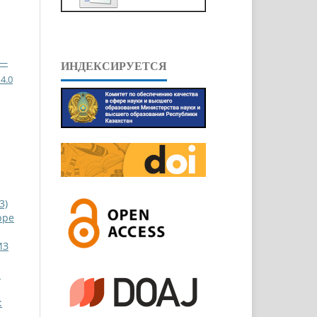
 —
ИНДЕКСИРУЕТСЯ
4.0
3)
ppe
ИЗ
М
: