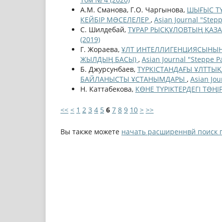
А.М. Сманова, Г.О. Чаргынова,
ШЫҒЫС ТҮ
КЕЙБІР МƏСЕЛЕЛЕР
,
Asian Journal "Step
С. Шилдебай,
ТҰРАР РЫСҚҰЛОВТЫҢ ҚАЗ
(2019)
Г. Жораева,
ҰЛТ ИНТЕЛЛИГЕНЦИЯСЫНЫҢ 
ЖЫЛДЫҢ БАСЫ)
,
Asian Journal "Steppe P
Б. Джурсунбаев,
ТҮРКІСТАНДАҒЫ ҰЛТТЫ
БАЙЛАНЫСТЫ ҰСТАНЫМДАРЫ
,
Asian Jou
Н. Каттабекова,
КӨНЕ ТҮРІКТЕРДЕГІ ТƏҢ
<<
<
1
2
3
4
5
6
7
8
9
10
>
>>
Вы также можете
начать расширеннвй поиск 