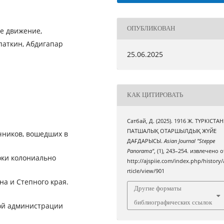
ОПУБЛИКОВАН
е движение,
паткин, Абдигапар
25.06.2025
КАК ЦИТИРОВАТЬ
Сатбай, Д. (2025). 1916 Ж. ТҮРКІСТАН
ПАТШАЛЫҚ ОТАРШЫЛДЫҚ ЖҮЙЕ
очников, вошедших в
ДАҒДАРЫСЫ.
Asian Journal "Steppe
Panorama"
, (1), 243–254. извлечено о
оки колониально
http://ajspiie.com/index.php/history/
rticle/view/901
на и Степного края.
Другие форматы
библиографических ссылок
ой администрации