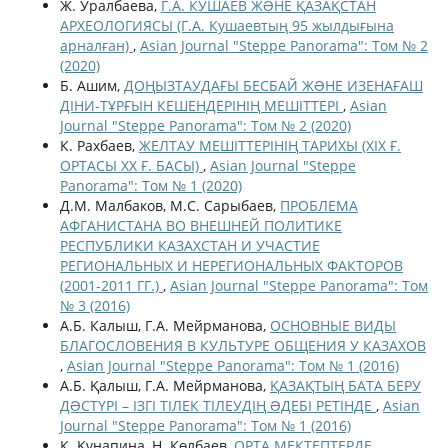
Ж. Уралбаева,
Г.А. КУШАЕВ ЖƏНЕ ҚАЗАҚСТАН
АРХЕОЛОГИЯСЫ (Г.А. Кушаевтың 95 жылдығына
арналған)
,
Asian Journal "Steppe Panorama": Том № 2
(2020)
Б. Ашим,
ДОҢЫЗТАУДАҒЫ БЕСБАЙ ЖƏНЕ ИЗЕНАҒАШ
ДІНИ-ТҰРҒЫН КЕШЕНДЕРІНІҢ МЕШІТТЕРІ
,
Asian
Journal "Steppe Panorama": Том № 2 (2020)
К. Рахбаев,
ЖЕЛТАУ МЕШІТТЕРІНІҢ ТАРИХЫ (ХІХ Ғ.
ОРТАСЫ ХХ Ғ. БАСЫ)
,
Asian Journal "Steppe
Panorama": Том № 1 (2020)
Д.М. Малбаков, М.С. Сарыбаев,
ПРОБЛЕМА
АФГАНИСТАНА ВО ВНЕШНЕЙ ПОЛИТИКЕ
РЕСПУБЛИКИ КАЗАХСТАН И УЧАСТИЕ
РЕГИОНАЛЬНЫХ И НЕРЕГИОНАЛЬНЫХ ФАКТОРОВ
(2001-2011 ГГ.)
,
Asian Journal "Steppe Panorama": Том
№ 3 (2016)
А.Б. Калыш, Г.А. Мейрманова,
ОСНОВНЫЕ ВИДЫ
БЛАГОСЛОВЕНИЯ В КУЛЬТУРЕ ОБЩЕНИЯ У КАЗАХОВ
,
Asian Journal "Steppe Panorama": Том № 1 (2016)
А.Б. Қалыш, Г.А. Мейрманова,
ҚАЗАҚТЫҢ БАТА БЕРУ
ДƏСТҮРІ – ІЗГІ ТІЛЕК ТІЛЕУДІҢ ƏДЕБІ РЕТІНДЕ
,
Asian
Journal "Steppe Panorama": Том № 1 (2016)
К. Құнапина, Н. Көлбаев,
ОРТА МЕКТЕПТЕРДЕ