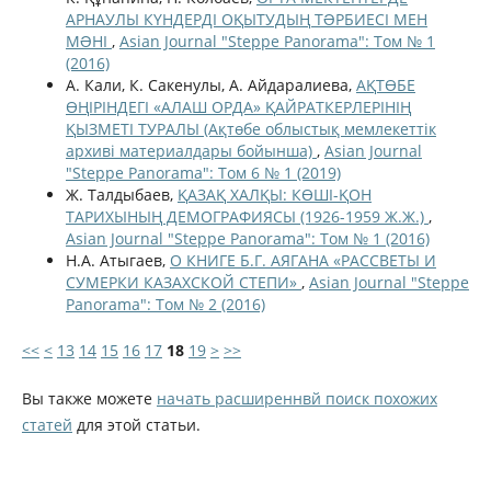
АРНАУЛЫ КҮНДЕРДІ ОҚЫТУДЫҢ ТƏРБИЕСІ МЕН
МƏНІ
,
Asian Journal "Steppe Panorama": Том № 1
(2016)
А. Кали, К. Сакенулы, А. Айдаралиева,
АҚТӨБЕ
ӨҢІРІНДЕГІ «АЛАШ ОРДА» ҚАЙРАТКЕРЛЕРІНІҢ
ҚЫЗМЕТІ ТУРАЛЫ (Ақтөбе облыстық мемлекеттік
архиві материалдары бойынша)
,
Asian Journal
"Steppe Panorama": Том 6 № 1 (2019)
Ж. Талдыбаев,
ҚАЗАҚ ХАЛҚЫ: КӨШІ-ҚОН
ТАРИХЫНЫҢ ДЕМОГРАФИЯСЫ (1926-1959 Ж.Ж.)
,
Asian Journal "Steppe Panorama": Том № 1 (2016)
Н.А. Атыгаев,
О КНИГЕ Б.Г. АЯГАНА «РАССВЕТЫ И
СУМЕРКИ КАЗАХСКОЙ СТЕПИ»
,
Asian Journal "Steppe
Panorama": Том № 2 (2016)
<<
<
13
14
15
16
17
18
19
>
>>
Вы также можете
начать расширеннвй поиск похожих
статей
для этой статьи.