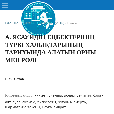
ГЛАВНАЯ
/
АРХИВЫ
/
ТОМ № 1 (2016)
/
Статьи
А. ЯСАУИДІҢ ЕҢБЕКТЕРІНІҢ
ТҮРКІ ХАЛЫҚТАРЫНЫҢ
ТАРИХЫНДА АЛАТЫН ОРНЫ
МЕН РӨЛІ
Е.Ж. Сатов
хикмет, ученый, ислам, религия, Коран,
Ключевые слова:
аят, сура, суфизм, философия, жизнь и смерть,
шариатские законы, наука, зиярат