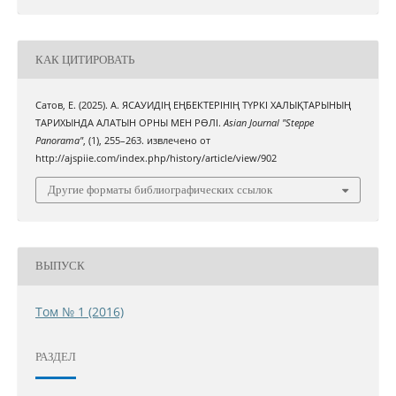
КАК ЦИТИРОВАТЬ
Сатов, Е. (2025). А. ЯСАУИДІҢ ЕҢБЕКТЕРІНІҢ ТҮРКІ ХАЛЫҚТАРЫНЫҢ
ТАРИХЫНДА АЛАТЫН ОРНЫ МЕН РӨЛІ.
Asian Journal "Steppe
Panorama"
, (1), 255–263. извлечено от
http://ajspiie.com/index.php/history/article/view/902
Другие форматы библиографических ссылок
ВЫПУСК
Том № 1 (2016)
РАЗДЕЛ