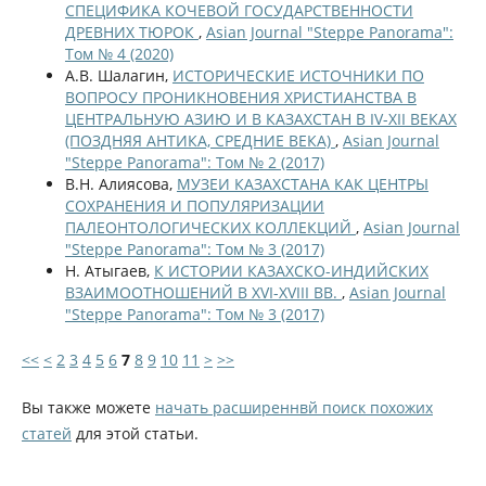
СПЕЦИФИКА КОЧЕВОЙ ГОСУДАРСТВЕННОСТИ
ДРЕВНИХ ТЮРОК
,
Asian Journal "Steppe Panorama":
Том № 4 (2020)
А.В. Шалагин,
ИСТОРИЧЕСКИЕ ИСТОЧНИКИ ПО
ВОПРОСУ ПРОНИКНОВЕНИЯ ХРИСТИАНСТВА В
ЦЕНТРАЛЬНУЮ АЗИЮ И В КАЗАХСТАН В IV-XII ВЕКАХ
(ПОЗДНЯЯ АНТИКА, СРЕДНИЕ ВЕКА)
,
Asian Journal
"Steppe Panorama": Том № 2 (2017)
В.Н. Алиясова,
МУЗЕИ КАЗАХСТАНА КАК ЦЕНТРЫ
СОХРАНЕНИЯ И ПОПУЛЯРИЗАЦИИ
ПАЛЕОНТОЛОГИЧЕСКИХ КОЛЛЕКЦИЙ
,
Asian Journal
"Steppe Panorama": Том № 3 (2017)
Н. Атыгаев,
К ИСТОРИИ КАЗАХСКО-ИНДИЙСКИХ
ВЗАИМООТНОШЕНИЙ В XVI-XVIII ВВ.
,
Asian Journal
"Steppe Panorama": Том № 3 (2017)
<<
<
2
3
4
5
6
7
8
9
10
11
>
>>
Вы также можете
начать расширеннвй поиск похожих
статей
для этой статьи.