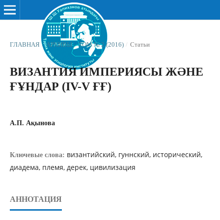
ГЛАВНАЯ
/
АРХИВЫ
/
ТОМ № 2 (2016)
/
Статьи
ВИЗАНТИЯ ИМПЕРИЯСЫ ЖƏНЕ
ҒҰНДАР (IV-V ҒҒ)
А.П. Ақынова
византийский, гуннский, исторический,
Ключевые слова:
диадема, племя, дерек, цивилизация
АННОТАЦИЯ