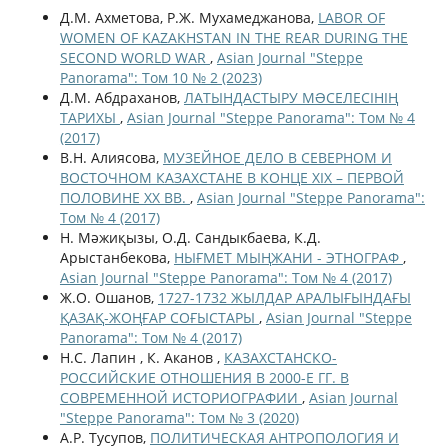
Д.М. Ахметова, Р.Ж. Мухамеджанова,
LABOR OF
WOMEN OF KAZAKHSTAN IN THE REAR DURING THE
SECOND WORLD WAR
,
Asian Journal "Steppe
Panorama": Том 10 № 2 (2023)
Д.М. Абдраханов,
ЛАТЫНДАСТЫРУ МƏСЕЛЕСІНІҢ
ТАРИХЫ
,
Asian Journal "Steppe Panorama": Том № 4
(2017)
В.Н. Алиясова,
МУЗЕЙНОЕ ДЕЛО В СЕВЕРНОМ И
ВОСТОЧНОМ КАЗАХСТАНЕ В КОНЦЕ XIX – ПЕРВОЙ
ПОЛОВИНЕ ХХ ВВ.
,
Asian Journal "Steppe Panorama":
Том № 4 (2017)
Н. Мәжиқызы, О.Д. Сандыкбаева, К.Д.
Арыстанбекова,
НЫҒМЕТ МЫҢЖАНИ - ЭТНОГРАФ
,
Asian Journal "Steppe Panorama": Том № 4 (2017)
Ж.О. Ошанов,
1727-1732 ЖЫЛДАР АРАЛЫҒЫНДАҒЫ
ҚАЗАҚ-ЖОҢҒАР СОҒЫСТАРЫ
,
Asian Journal "Steppe
Panorama": Том № 4 (2017)
Н.С. Лапин , К. Аканов ,
КАЗАХСТАНСКО-
РОССИЙСКИЕ ОТНОШЕНИЯ В 2000-Е ГГ. В
СОВРЕМЕННОЙ ИСТОРИОГРАФИИ
,
Asian Journal
"Steppe Panorama": Том № 3 (2020)
А.Р. Тусупов,
ПОЛИТИЧЕСКАЯ АНТРОПОЛОГИЯ И