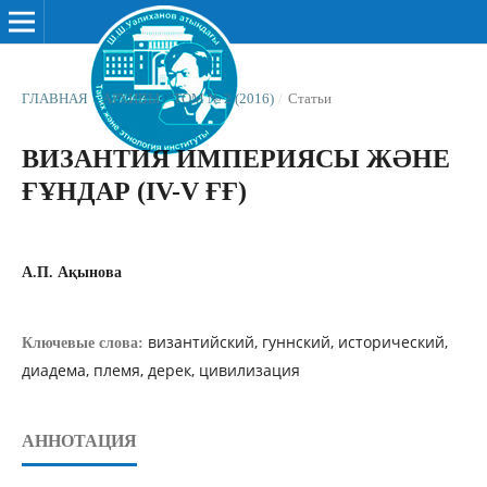
ГЛАВНАЯ
/
АРХИВЫ
/
ТОМ № 2 (2016)
/
Статьи
ВИЗАНТИЯ ИМПЕРИЯСЫ ЖƏНЕ
ҒҰНДАР (IV-V ҒҒ)
А.П. Ақынова
византийский, гуннский, исторический,
Ключевые слова:
диадема, племя, дерек, цивилизация
АННОТАЦИЯ