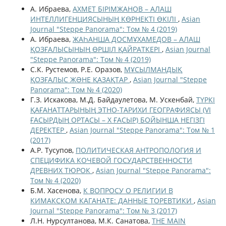
А. Ибраева,
АХМЕТ БІРІМЖАНОВ – АЛАШ
ИНТЕЛЛИГЕНЦИЯСЫНЫҢ КӨРНЕКТІ ӨКІЛІ
,
Asian
Journal "Steppe Panorama": Том № 4 (2019)
А. Ибраева,
ЖАҺАНША ДОСМҰХАМЕДОВ – АЛАШ
ҚОЗҒАЛЫСЫНЫҢ ӨРШІЛ ҚАЙРАТКЕРІ
,
Asian Journal
"Steppe Panorama": Том № 4 (2019)
С.К. Рустемов, Р.Е. Оразов,
МҰСЫЛМАНДЫҚ
ҚОЗҒАЛЫС ЖƏНЕ ҚАЗАҚТАР
,
Asian Journal "Steppe
Panorama": Том № 4 (2020)
Г.З. Искакова, М.Д. Байдаулетова, М. Ускенбай,
ТҮРКІ
ҚАҒАНАТТАРЫНЫҢ ЭТНО-ТАРИХИ ГЕОГРАФИЯСЫ (VI
ҒАСЫРДЫҢ ОРТАСЫ – X ҒАСЫР) БОЙЫНША НЕГІЗГІ
ДЕРЕКТЕР
,
Asian Journal "Steppe Panorama": Том № 1
(2017)
А.Р. Тусупов,
ПОЛИТИЧЕСКАЯ АНТРОПОЛОГИЯ И
СПЕЦИФИКА КОЧЕВОЙ ГОСУДАРСТВЕННОСТИ
ДРЕВНИХ ТЮРОК
,
Asian Journal "Steppe Panorama":
Том № 4 (2020)
Б.М. Хасенова,
К ВОПРОСУ О РЕЛИГИИ В
КИМАКСКОМ КАГАНАТЕ: ДАННЫЕ ТОРЕВТИКИ
,
Asian
Journal "Steppe Panorama": Том № 3 (2017)
Л.Н. Нурсултанова, М.К. Санатова,
THE MAIN