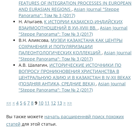
FEATURES OF INTEGRATION PROCESSES IN EUROPEAN
AND EURASIAN REGIONS
,
Asian Journal "Steppe
Panorama": Том № 3 (2017)
Н. Атыгаев,
К ИСТОРИИ КАЗАХСКО-ИНДИЙСКИХ
ВЗАИМООТНОШЕНИЙ В XVI-XVIII ВВ.
,
Asian Journal
"Steppe Panorama": Том № 3 (2017)
В.Н. Алиясова,
МУЗЕИ КАЗАХСТАНА КАК ЦЕНТРЫ
СОХРАНЕНИЯ И ПОПУЛЯРИЗАЦИИ
ПАЛЕОНТОЛОГИЧЕСКИХ КОЛЛЕКЦИЙ
,
Asian Journal
"Steppe Panorama": Том № 3 (2017)
А.В. Шалагин,
ИСТОРИЧЕСКИЕ ИСТОЧНИКИ ПО
ВОПРОСУ ПРОНИКНОВЕНИЯ ХРИСТИАНСТВА В
ЦЕНТРАЛЬНУЮ АЗИЮ И В КАЗАХСТАН В IV-XII ВЕКАХ
(ПОЗДНЯЯ АНТИКА, СРЕДНИЕ ВЕКА)
,
Asian Journal
"Steppe Panorama": Том № 2 (2017)
<<
<
4
5
6
7
8
9
10
11
12
13
>
>>
Вы также можете
начать расширеннвй поиск похожих
статей
для этой статьи.