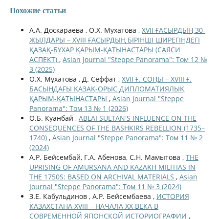
Похожие статьи
А.А. Доскараева , О.Х. Мухатова ,
XVII ҒАСЫРДЫҢ 30-
ЖЫЛДАРЫ – XVIIІ ҒАСЫРДЫҢ БІРІНШІ ШИРЕГІНДЕГІ
ҚАЗАҚ-БҰХАР ҚАРЫМ-ҚАТЫНАСТАРЫ (САЯСИ
АСПЕКТ)
,
Asian Journal "Steppe Panorama": Том 12 №
3 (2025)
О.Х. Мұхатова , Д. Сеффат ,
XVII Ғ. СОҢЫ – XVIII Ғ.
БАСЫНДАҒЫ ҚАЗАҚ-ОРЫС ДИПЛОМАТИЯЛЫҚ
ҚАРЫМ-ҚАТЫНАСТАРЫ
,
Asian Journal "Steppe
Panorama": Том 13 № 1 (2026)
О.Б. Куанбай ,
ABLAI SULTAN'S INFLUENCE ON THE
CONSEQUENCES OF THE BASHKIRS REBELLION (1735–
1740)
,
Asian Journal "Steppe Panorama": Том 11 № 2
(2024)
А.Р. Бейсембай, Г.А. Абенова, С.Н. Мамытова ,
THE
UPRISING OF AMURSANA AND KAZAKH MILITIAS IN
THE 1750S: BASED ON ARCHIVAL MATERIALS
,
Asian
Journal "Steppe Panorama": Том 11 № 3 (2024)
З.Е. Кабульдинов , А.Р. Бейсембаева ,
ИСТОРИЯ
КАЗАХСТАНА XVIII – НАЧАЛА ХХ ВЕКА В
СОВРЕМЕННОЙ ЯПОНСКОЙ ИСТОРИОГРАФИИ
,