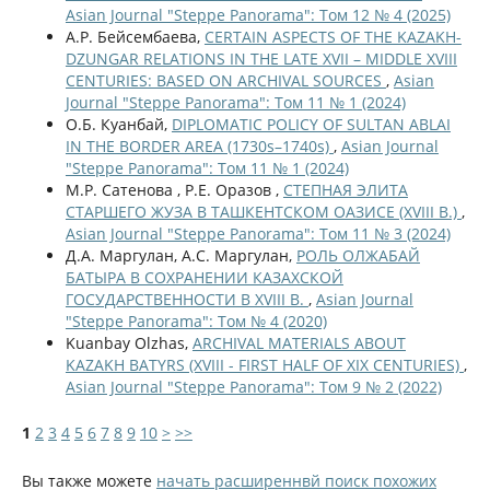
Asian Journal "Steppe Panorama": Том 12 № 4 (2025)
А.Р. Бейсембаева,
CERTAIN ASPECTS OF THE KAZAKH-
DZUNGAR RELATIONS IN THE LATE XVII – MIDDLE XVIII
CENTURIES: BASED ON ARCHIVAL SOURCES
,
Asian
Journal "Steppe Panorama": Том 11 № 1 (2024)
О.Б. Куанбай,
DIPLOMATIC POLICY OF SULTAN ABLAI
IN THE BORDER AREA (1730s–1740s)
,
Asian Journal
"Steppe Panorama": Том 11 № 1 (2024)
М.Р. Сатенова , Р.Е. Оразов ,
СТЕПНАЯ ЭЛИТА
СТАРШЕГО ЖУЗА В ТАШКЕНТСКОМ ОАЗИСЕ (XVIII В.)
,
Asian Journal "Steppe Panorama": Том 11 № 3 (2024)
Д.А. Маргулан, А.С. Маргулан,
РОЛЬ ОЛЖАБАЙ
БАТЫРА В СОХРАНЕНИИ КАЗАХСКОЙ
ГОСУДАРСТВЕННОСТИ В XVIII В.
,
Asian Journal
"Steppe Panorama": Том № 4 (2020)
Kuanbay Olzhas,
ARCHIVAL MATERIALS ABOUT
KAZAKH BATYRS (XVIII - FIRST HALF OF XIX CENTURIES)
,
Asian Journal "Steppe Panorama": Том 9 № 2 (2022)
1
2
3
4
5
6
7
8
9
10
>
>>
Вы также можете
начать расширеннвй поиск похожих