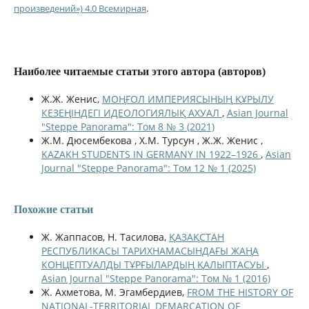
произведений») 4.0 Всемирная
.
Наиболее читаемые статьи этого автора (авторов)
Ж.Ж. Женис,
МОҢҒОЛ ИМПЕРИЯСЫНЫҢ ҚҰРЫЛУ
КЕЗЕҢІНДЕГІ ИДЕОЛОГИЯЛЫҚ АХУАЛ
,
Asian Journal
"Steppe Panorama": Том 8 № 3 (2021)
Ж.М. Дюсембекова , Х.М. Турсун , Ж.Ж. Женис ,
KAZAKH STUDENTS IN GERMANY IN 1922–1926
,
Asian
Journal "Steppe Panorama": Том 12 № 1 (2025)
Похожие статьи
Ж. Жаппасов, Н. Тасилова,
ҚАЗАҚСТАН
РЕСПУБЛИКАСЫ ТАРИХНАМАСЫНДАҒЫ ЖАҢА
КОНЦЕПТУАЛДЫ ТҰРҒЫЛАРДЫҢ ҚАЛЫПТАСУЫ
,
Asian Journal "Steppe Panorama": Том № 1 (2016)
Ж. Ахметова, М. Эгамбердиев,
FROM THE HISTORY OF
NATIONAL-TERRITORIAL DEMARCATION OF