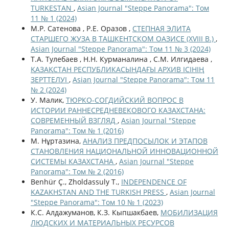
TURKESTAN
,
Asian Journal "Steppe Panorama": Том
11 № 1 (2024)
М.Р. Сатенова , Р.Е. Оразов ,
СТЕПНАЯ ЭЛИТА
СТАРШЕГО ЖУЗА В ТАШКЕНТСКОМ ОАЗИСЕ (XVIII В.)
,
Asian Journal "Steppe Panorama": Том 11 № 3 (2024)
Т.А. Тулебаев , Н.Н. Курманалина , С.М. Илгидаева ,
ҚАЗАҚСТАН РЕСПУБЛИКАСЫНДАҒЫ АРХИВ ІСІНІҢ
ЗЕРТТЕЛУІ
,
Asian Journal "Steppe Panorama": Том 11
№ 2 (2024)
У. Малик,
ТЮРКО-СОГДИЙСКИЙ ВОПРОС В
ИСТОРИИ РАННЕСРЕДНЕВЕКОВОГО КАЗАХСТАНА:
СОВРЕМЕННЫЙ ВЗГЛЯД
,
Asian Journal "Steppe
Panorama": Том № 1 (2016)
М. Нұртазина,
АНАЛИЗ ПРЕДПОСЫЛОК И ЭТАПОВ
СТАНОВЛЕНИЯ НАЦИОНАЛЬНОЙ ИННОВАЦИОННОЙ
СИСТЕМЫ КАЗАХСТАНА
,
Asian Journal "Steppe
Panorama": Том № 2 (2016)
Benhür Ç., Zholdassuly T.,
INDEPENDENCE OF
KAZAKHSTAN AND THE TURKISH PRESS
,
Asian Journal
"Steppe Panorama": Том 10 № 1 (2023)
К.С. Алдажуманов, К.З. Кыпшакбаев,
МОБИЛИЗАЦИЯ
ЛЮДСКИХ И МАТЕРИАЛЬНЫХ РЕСУРСОВ