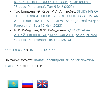
КАЗАХСТАНА НА ОБОРОНУ СССР
,
Asian Journal
"Steppe Panorama": Том 9 № 2 (2022)
Т.А. Еришева, Ә. Қара, М.А. Алпысбес,
STUDYING OF
THE HISTORICAL MEMORY PROBLEM IN KAZAKHSTAN:
A HISTORIOGRAPHICAL REVIEW
,
Asian Journal "Steppe
Panorama": Том 10 № 4 (2023)
Б.Ж. Кабдушев, Л.Ж. Кабдушева,
ҚАЗАҚСТАНҒА
АРНАЙЫ ҚОНЫСТАНДЫРУ САЯСАТЫ
,
Asian Journal
"Steppe Panorama": Том № 4 (2016)
<<
<
4
5
6
7
8
9
10
11
12
13
>
>>
Вы также можете
начать расширеннвй поиск похожих
статей
для этой статьи.