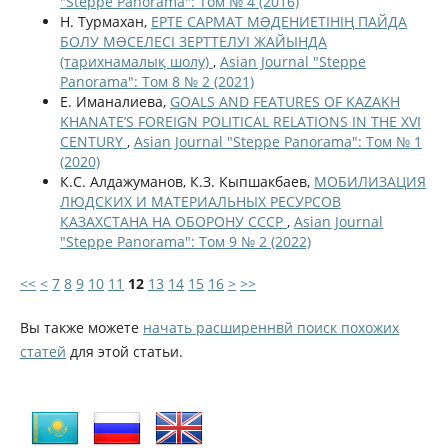
"Steppe Panorama": Том № 4 (2016)
Н. Турмахан,
ЕРТЕ САРМАТ МƏДЕНИЕТІНІҢ ПАЙДА
БОЛУ МƏСЕЛЕСІ ЗЕРТТЕЛУІ ЖАЙЫНДА
(тарихнамалық шолу)
,
Asian Journal "Steppe
Panorama": Том 8 № 2 (2021)
Е. Иманалиева,
GOALS AND FEATURES OF KAZAKH
KHANATE’S FOREIGN POLITICAL RELATIONS IN THE XVI
CENTURY
,
Asian Journal "Steppe Panorama": Том № 1
(2020)
К.С. Алдажуманов, К.З. Кыпшакбаев,
МОБИЛИЗАЦИЯ
ЛЮДСКИХ И МАТЕРИАЛЬНЫХ РЕСУРСОВ
КАЗАХСТАНА НА ОБОРОНУ СССР
,
Asian Journal
"Steppe Panorama": Том 9 № 2 (2022)
<<
<
7
8
9
10
11
12
13
14
15
16
>
>>
Вы также можете
начать расширеннвй поиск похожих
статей
для этой статьи.