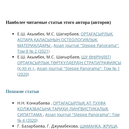
Наиболее читаемые статьи этого автора (авторов)
Е.Ш. Акымбек, М.С. Шагирбаев,
ОРТАҒАСЫРЛЫҚ
АСПАРА ҚАЛАСЫНЫҢ ОСТЕОЛОГИЯЛЫҚ
МАТЕРИАЛДАРЫ
,
Asian Journal "Steppe Panorama":
Том 8 № 2 (2021)
Е.Ш. Акымбек, М.С. Шағырбаев,
ШУ ӨҢІРІНДЕГІ
ОРТАҒАСЫРЛЫҚ ТӨРТКҮЛДЕРДІҢ СТРАТИГРАФИЯСЫ
(Х-ХІІ ғғ.)
,
Asian Journal "Steppe Panorama": Том № 1
(2020)
Похожие статьи
Н.Н. Конкабаева ,
ОРТАҒАСЫРЛЫҚ АТ-ТУХФА
ҚОЛЖАЗБАСЫНА ТАРИХИ-ЛИНГВИСТИКАЛЫҚ
СИПАТТАМА
,
Asian Journal "Steppe Panorama": Том
№ 4 (2020)
Г. Базарбаева, Г. Джумабекова,
ШАМАНКА, ЖРИЦА,