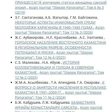
ПРИНЦЕССА? (К изучению статуса женщины сакской
эпохи)
,
Asian Journal "Steppe Panorama": Том 6 № 3
(2019)
З.Г. Сактаганова, А.Б. Жагыпар, Г.М. Байгожина,
НЕКОТОРЫЕ АСПЕКТЫ ИНАКОМЫСЛИЯ СРЕДИ
МОЛОДЁЖИ КАРАГАНДЫ В 1940–1945 ГОДАХ
,
Asian
Journal "Steppe Panorama": Том 13 № 3 (2026)
Ж.С. Аубакирова , Н.Л. Краснобаева , А.С. Уалтаева ,
ГОРОДСКОЕ НАСЕЛЕНИЕ ВОСТОЧНОГО КАЗАХСТАНА
В РЕГИОНАЛЬНОМ РАЗРЕЗЕ: ОСОБЕННОСТИ,
ПОТЕНЦИАЛ И РИСКИ
,
Asian Journal "Steppe
Panorama": Том 12 № 4 (2025)
С.З. Маликова , Н.А. Абуов ,
ИСТОРИЯ
КОЛЛЕКТИВИЗАЦИИ И ГОЛОДА В СЕВЕРНОМ
КАЗАХСТАНЕ
,
Asian Journal "Steppe Panorama": Том
12 № 2 (2025)
Ж.М-А. Асылбекова , Т.А. Апендиев, Г.А. Омарова ,
К
ВОПРОСУ О ЗАНЯТОСТИ НАСЕЛЕНИЯ В РЕСПУБЛИКЕ
КАЗАХСТАН В 1991–2009 ГГ.
,
Asian Journal "Steppe
Panorama": Том 11 № 2 (2024)
Б.Ж. Кабдушев, Л.Ж. Кабдушева,
ҚАЗАҚСТАНҒА
АРНАЙЫ ҚОНЫСТАНДЫРУ САЯСАТЫ
,
Asian Journal