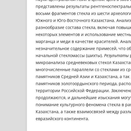
представлены результаты рентгеноспектраль
восьми фрагментов стекла из шести археолог
Южного и Юго-Восточного Казахстана. Анализ
разнообразие состава стекла, включая повы
некоторых элементов и использование местн
марганца и меди в качестве красителей. Анал
незначительное содержание примесей, что об
начальной стекломассы (шихты).
Результаты
микроанализа средневековых стекол Казахст
многочисленные параллели со стеклами из с
памятников Средней Азии и Казахстана, а так
памятников золотоордынского периода, расп
территории Российской Федерации.
Заключен
продолжаются, и дальнейшие изыскания могу
понимание культурного феномена стекла в ра
Казахстана, а также взаимосвязей между ра
евразийского континента.