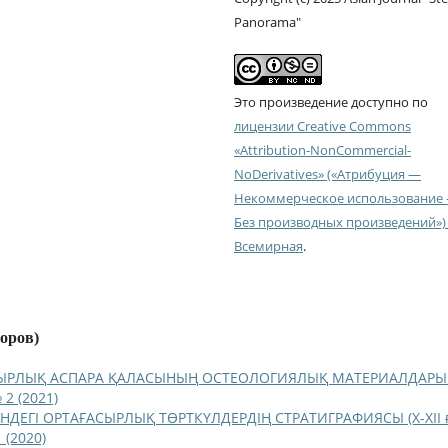
Panorama"
Это произведение доступно по
лицензии Creative Commons
«Attribution-NonCommercial-
NoDerivatives» («Атрибуция —
Некоммерческое использование
Без производных произведений») 
Всемирная
.
торов)
ЫРЛЫҚ АСПАРА ҚАЛАСЫНЫҢ ОСТЕОЛОГИЯЛЫҚ МАТЕРИАЛДАР
 2 (2021)
НДЕГІ ОРТАҒАСЫРЛЫҚ ТӨРТКҮЛДЕРДІҢ СТРАТИГРАФИЯСЫ (Х-ХІІ ғ
 (2020)