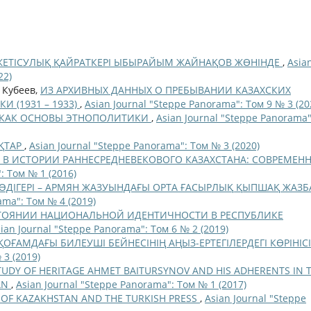
ЕТІСУЛЫҚ ҚАЙРАТКЕРІ ЫБЫРАЙЫМ ЖАЙНАҚОВ ЖӨНІНДЕ
,
Asia
22)
 Кубеев,
ИЗ АРХИВНЫХ ДАННЫХ О ПРЕБЫВАНИИ КАЗАХСКИХ
 (1931 – 1933)
,
Asian Journal "Steppe Panorama": Том 9 № 3 (20
Е КАК ОСНОВЫ ЭТНОПОЛИТИКИ
,
Asian Journal "Steppe Panorama"
ҚТАР
,
Asian Journal "Steppe Panorama": Том № 3 (2020)
В ИСТОРИИ РАННЕСРЕДНЕВЕКОВОГО КАЗАХСТАНА: СОВРЕМЕН
: Том № 1 (2016)
ƏДІГЕРІ – АРМЯН ЖАЗУЫНДАҒЫ ОРТА ҒАСЫРЛЫҚ ҚЫПШАҚ ЖАЗБ
ama": Том № 4 (2019)
ОЯНИИ НАЦИОНАЛЬНОЙ ИДЕНТИЧНОСТИ В РЕСПУБЛИКЕ
ian Journal "Steppe Panorama": Том 6 № 2 (2019)
ОҒАМДАҒЫ БИЛЕУШІ БЕЙНЕСІНІҢ АҢЫЗ-ЕРТЕГІЛЕРДЕГІ КӨРІНІС
 3 (2019)
TUDY OF HERITAGE AHMET BAITURSYNOV AND HIS ADHERENTS IN 
AN
,
Asian Journal "Steppe Panorama": Том № 1 (2017)
OF KAZAKHSTAN AND THE TURKISH PRESS
,
Asian Journal "Steppe