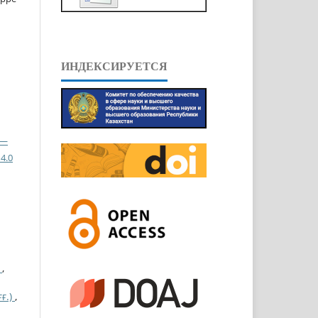
ИНДЕКСИРУЕТСЯ
 —
4.0
Ы
,
ғ.)
,