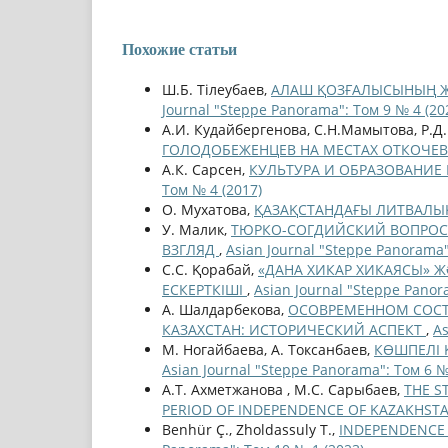
Похожие статьи
Ш.Б. Тілеубаев,
АЛАШ ҚОЗҒАЛЫСЫНЫҢ Ж
Journal "Steppe Panorama": Том 9 № 4 (20
А.И. Кудайбергенова, С.Н.Мамытова, Р.Д.
ГОЛОДОБЕЖЕНЦЕВ НА МЕСТАХ ОТКОЧЕВКИ
А.К. Сарсен,
КУЛЬТУРА И ОБРАЗОВАНИ
Том № 4 (2017)
О. Мухатова,
ҚАЗАҚСТАНДАҒЫ ЛИТВАЛЫ
У. Малик,
ТЮРКО-СОГДИЙСКИЙ ВОПРОС 
ВЗГЛЯД
,
Asian Journal "Steppe Panorama"
С.С. Қорабай,
«ДАНА ХИКАР ХИКАЯСЫ» Ж
ЕСКЕРТКІШІ
,
Asian Journal "Steppe Panor
А. Шалдарбекова,
ОСОВРЕМЕННОМ СОСТ
КАЗАХСТАН: ИСТОРИЧЕСКИЙ АСПЕКТ
,
As
М. Ногайбаева, А. Токсанбаев,
КӨШПЕЛІ Қ
Asian Journal "Steppe Panorama": Том 6 №
А.Т. Ахметжанова , М.С. Сарыбаев,
THE S
PERIOD OF INDEPENDENCE OF KAZAKHST
Benhür Ç., Zholdassuly T.,
INDEPENDENCE 