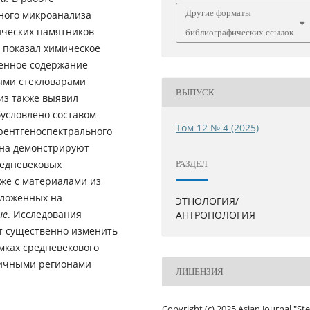
Другие форматы
ного микроанализа
ических памятников
библиографических ссылок
 показал химическое
шенное содержание
ыми стекловарами
ВЫПУСК
из также выявил
условлено составом
Том 12 № 4 (2025)
рентгеноспектрального
ана демонстрируют
редневековых
РАЗДЕЛ
 же с материалами из
оложенных на
ЭТНОЛОГИЯ/
ие
. Исследования
АНТРОПОЛОГИЯ
т существенно изменить
мках средневекового
зличными регионами
ЛИЦЕНЗИЯ
Copyright (c) 2025 Asian Journal "St