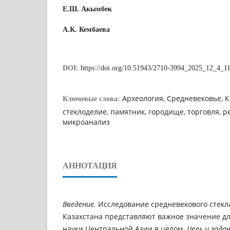
Е.Ш. Акымбек
А.К. Кембаева
DOI:
https://doi.org/10.51943/2710-3994_2025_12_4_1
Археология, Средневековье, Ка
Ключевые слова:
стеклоделие, памятник, городище, торговля, 
микроанализ
АННОТАЦИЯ
Введение.
Исследование средневекового стекл
Казахстана представляют важное значение д
науки Центральной Азии в целом.
Цель и зада