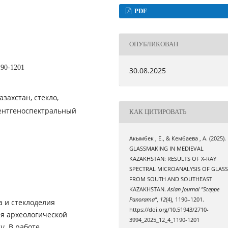
PDF
ОПУБЛИКОВАН
190-1201
30.08.2025
захстан, стекло,
рентгеноспектральный
КАК ЦИТИРОВАТЬ
Акымбек , Е., & Кембаева , А. (2025).
GLASSMAKING IN MEDIEVAL
KAZAKHSTAN: RESULTS OF X-RAY
SPECTRAL MICROANALYSIS OF GLAS
FROM SOUTH AND SOUTHEAST
KAZAKHSTAN.
Asian Journal "Steppe
Panorama"
,
12
(4), 1190–1201.
а и стеклоделия
https://doi.org/10.51943/2710-
ля археологической
3994_2025_12_4_1190-1201
чи.
В работе