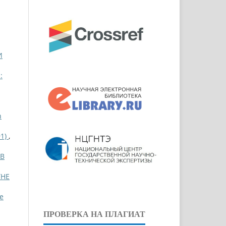
И
:
n
91)
,
 В
THE
pe
ПРОВЕРКА НА ПЛАГИАТ