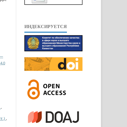
ИНДЕКСИРУЕТСЯ
 —
4.0
Ы
,
ғ.)
,