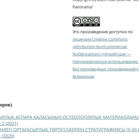
Panorama"
Это произведение доступно по
лицензии Creative Commons
«Attribution-NonCommercial-
NoDerivatives» («Атрибуция —
Некоммерческое использование
Без производных произведений») 
Всемирная
.
торов)
ЫРЛЫҚ АСПАРА ҚАЛАСЫНЫҢ ОСТЕОЛОГИЯЛЫҚ МАТЕРИАЛДАР
 2 (2021)
НДЕГІ ОРТАҒАСЫРЛЫҚ ТӨРТКҮЛДЕРДІҢ СТРАТИГРАФИЯСЫ (Х-ХІІ ғ
 (2020)