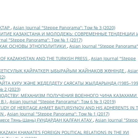
ҚТАР
,
Asian Journal "Steppe Panorama": Том № 3 (2020)
ВИТИЕ КАЗАХСТАНА И МОЛОДЕЖЬ: СОВРЕМЕННЫЕ ТЕНДЕНЦИИ 
rnal "Steppe Panorama": Том № 1 (2017)
Е КАК ОСНОВЫ ЭТНОПОЛИТИКИ
,
Asian Journal "Steppe Panorama"
OF KAZAKHSTAN AND THE TURKISH PRESS
,
Asian Journal "Steppe
ЕТІСУЛЫҚ ҚАЙРАТКЕРІ ЫБЫРАЙЫМ ЖАЙНАҚОВ ЖӨНІНДЕ
,
Asia
22)
АЙТА ҚҰРУ ЖӘНЕ ЖЕДЕЛДЕТУ САЯСАТЫ ЖЫЛДАРЫНДА (1985–19
№ 2 (2023)
ВОДСТВУ: МЕХАНИЗМ ПОЛУЧЕНИЯ ВОЕННОГО ЧИНА КАЗАХАМИ
В.)
,
Asian Journal "Steppe Panorama": Том 6 № 3 (2019)
TUDY OF HERITAGE AHMET BAITURSYNOV AND HIS ADHERENTS IN 
AN
,
Asian Journal "Steppe Panorama": Том № 1 (2017)
немесе Тянь-Шань) ҒҰНДАРДАН ҚАЛҒАН АТАУ
,
Asian Journal "Step
KAZAKH KHANATE’S FOREIGN POLITICAL RELATIONS IN THE XVI