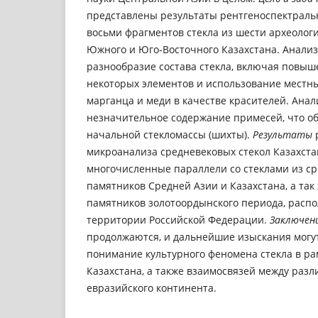
представлены результаты рентгеноспектраль
восьми фрагментов стекла из шести археолог
Южного и Юго-Восточного Казахстана. Анализ
разнообразие состава стекла, включая повы
некоторых элементов и использование местн
марганца и меди в качестве красителей. Анал
незначительное содержание примесей, что об
начальной стекломассы (шихты).
Результаты
микроанализа средневековых стекол Казахст
многочисленные параллели со стеклами из с
памятников Средней Азии и Казахстана, а так
памятников золотоордынского периода, расп
территории Российской Федерации.
Заключен
продолжаются, и дальнейшие изыскания могу
понимание культурного феномена стекла в ра
Казахстана, а также взаимосвязей между ра
евразийского континента.