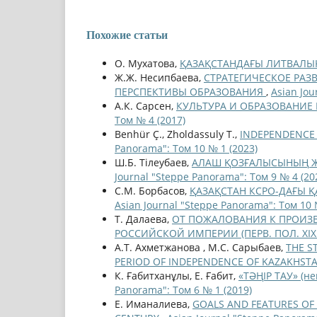
Похожие статьи
О. Мухатова,
ҚАЗАҚСТАНДАҒЫ ЛИТВАЛЫ
Ж.Ж. Несипбаева,
СТРАТЕГИЧЕСКОЕ РАЗ
ПЕРСПЕКТИВЫ ОБРАЗОВАНИЯ
,
Asian Jou
А.К. Сарсен,
КУЛЬТУРА И ОБРАЗОВАНИ
Том № 4 (2017)
Benhür Ç., Zholdassuly T.,
INDEPENDENCE 
Panorama": Том 10 № 1 (2023)
Ш.Б. Тілеубаев,
АЛАШ ҚОЗҒАЛЫСЫНЫҢ Ж
Journal "Steppe Panorama": Том 9 № 4 (20
С.М. Борбасов,
ҚАЗАҚСТАН КСРО-ДАҒЫ Қ
Asian Journal "Steppe Panorama": Том 10 
Т. Далаева,
ОТ ПОЖАЛОВАНИЯ К ПРОИЗ
РОССИЙСКОЙ ИМПЕРИИ (ПЕРВ. ПОЛ. XIX 
А.Т. Ахметжанова , М.С. Сарыбаев,
THE S
PERIOD OF INDEPENDENCE OF KAZAKHST
К. Ғабитханұлы, Е. Ғабит,
«ТӘҢІР ТАУ» (
Panorama": Том 6 № 1 (2019)
Е. Иманалиева,
GOALS AND FEATURES OF 