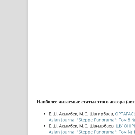
Наиболее читаемые статьи этого автора (ав
Е.Ш. Акымбек, М.С. Шагирбаев,
ОРТАҒАС
Asian Journal "Steppe Panorama": Том 8 №
Е.Ш. Акымбек, М.С. Шағырбаев,
ШУ ӨҢІРІ
Asian Journal "Steppe Panorama": Том № 1