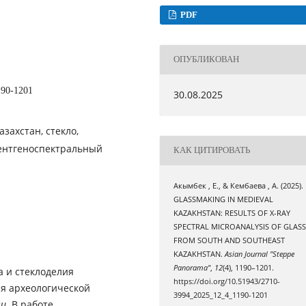
PDF
ОПУБЛИКОВАН
190-1201
30.08.2025
захстан, стекло,
рентгеноспектральный
КАК ЦИТИРОВАТЬ
Акымбек , Е., & Кембаева , А. (2025).
GLASSMAKING IN MEDIEVAL
KAZAKHSTAN: RESULTS OF X-RAY
SPECTRAL MICROANALYSIS OF GLAS
FROM SOUTH AND SOUTHEAST
KAZAKHSTAN.
Asian Journal "Steppe
Panorama"
,
12
(4), 1190–1201.
а и стеклоделия
https://doi.org/10.51943/2710-
ля археологической
3994_2025_12_4_1190-1201
чи.
В работе