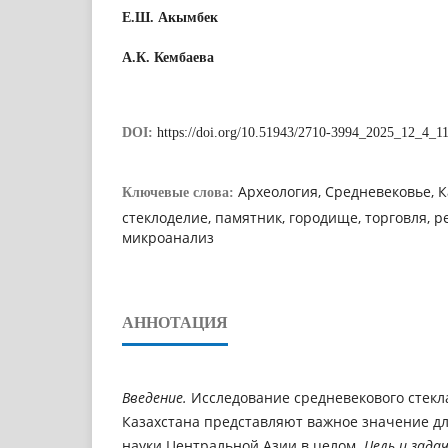
Е.Ш. Акымбек
А.К. Кембаева
DOI:
https://doi.org/10.51943/2710-3994_2025_12_4_1
Археология, Средневековье, Ка
Ключевые слова:
стеклоделие, памятник, городище, торговля, 
микроанализ
АННОТАЦИЯ
Введение.
Исследование средневекового стекл
Казахстана представляют важное значение д
науки Центральной Азии в целом.
Цель и зада