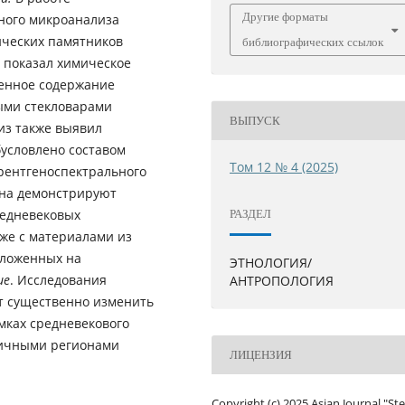
Другие форматы
ного микроанализа
ических памятников
библиографических ссылок
 показал химическое
шенное содержание
ыми стекловарами
ВЫПУСК
из также выявил
условлено составом
Том 12 № 4 (2025)
рентгеноспектрального
ана демонстрируют
редневековых
РАЗДЕЛ
 же с материалами из
оложенных на
ЭТНОЛОГИЯ/
ие
. Исследования
АНТРОПОЛОГИЯ
т существенно изменить
мках средневекового
зличными регионами
ЛИЦЕНЗИЯ
Copyright (c) 2025 Asian Journal "St