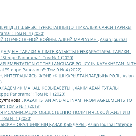
ЛЕРІНДЕГІ ШЫҒЫС ТҮРКІСТАННЫҢ ЭТНИКАЛЫҚ-САЯСИ ТАРИХЫ
rama": Том № 4 (2020)
ОЙ ОТЕЧЕСТВЕНОЙ ВОЙНЫ. АЛКЕЙ МАРГУЛАН
,
Asian Journal
ДАРДЫҢ ТАРИХИ БІЛІМГЕ ҚАТЫСТЫ КӨЗҚАРАСТАРЫ: ТАРИХИ-
l "Steppe Panorama": Том № 1 (2020)
IMPLEMENTATION OF THE LANGUAGE POLICY IN KAZAKHSTAN IN T
nal "Steppe Panorama": Том 9 № 4 (2022)
 ИНТЕГРАЦИЯСЫ ЖƏНЕ «КІШІ ҚҰРЫЛТАЙЛАРДЫҢ» РӨЛІ
,
Asian
)
АКАДЕМИК МАНАШ ҚОЗЫБАЕВТЫҢ ХАКІМ АБАЙ ТУРАЛЫ
teppe Panorama": Том № 1 (2020)
рсултанова ,
KAZAKHSTAN AND VIETNAM: FROM AGREEMENTS TO
": Том 6 № 1 (2019)
Я ИСЛАМИЗАЦИЯ ОБЩЕСТВЕННО-ПОЛИТИЧЕСКОЙ ЖИЗНИ В
 Том № 1 (2020)
СҚАН ОРАЛ ӨҢІРІНІҢ ҚАЗАҚ ҚЫЗДАРЫ
,
Asian Journal "Steppe