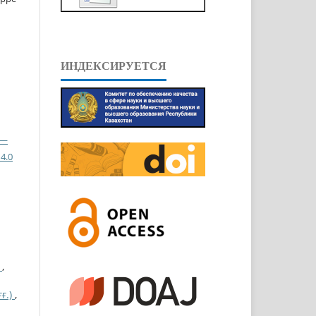
ИНДЕКСИРУЕТСЯ
 —
4.0
Ы
,
ғ.)
,