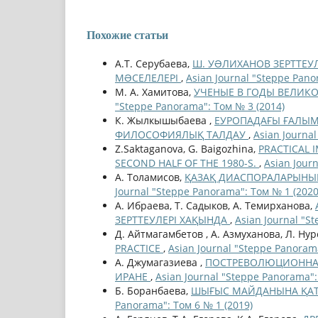
Похожие статьи
А.Т. Серубаева,
Ш. УƏЛИХАНОВ ЗЕРТТЕУ
МƏСЕЛЕЛЕРІ
,
Asian Journal "Steppe Pano
М. А. Хамитова,
УЧЕНЫЕ В ГОДЫ ВЕЛИК
"Steppe Panorama": Том № 3 (2014)
К. Жылкышыбаева ,
ЕУРОПАДАҒЫ ҒАЛЫМ
ФИЛОСОФИЯЛЫҚ ТАЛДАУ
,
Asian Journa
Z.Saktaganova, G. Baigozhina,
PRACTICAL 
SECOND HALF OF THE 1980-S.
,
Asian Jour
А. Толамисов,
ҚАЗАҚ ДИАСПОРАЛАРЫНЫҢ
Journal "Steppe Panorama": Том № 1 (2020
А. Ибраева, Т. Садыков, А. Темирханова,
ЗЕРТТЕУЛЕРІ ХАҚЫНДА
,
Asian Journal "S
Д. Айтмагамбетов , А. Азмуханова, Л. Ну
PRACTICE
,
Asian Journal "Steppe Panorama
А. Джумагазиева ,
ПОСТРЕВОЛЮЦИОННА
ИРАНЕ
,
Asian Journal "Steppe Panorama":
Б. Боранбаева,
ШЫҒЫС МАЙДАНЫНА ҚАТЫ
Panorama": Том 6 № 1 (2019)