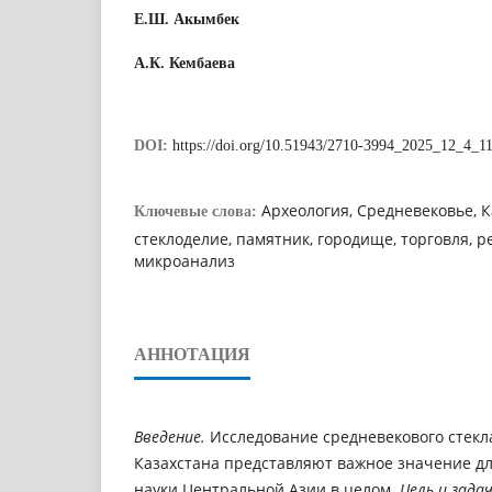
Е.Ш. Акымбек
А.К. Кембаева
DOI:
https://doi.org/10.51943/2710-3994_2025_12_4_1
Археология, Средневековье, Ка
Ключевые слова:
стеклоделие, памятник, городище, торговля, 
микроанализ
АННОТАЦИЯ
Введение.
Исследование средневекового стекл
Казахстана представляют важное значение д
науки Центральной Азии в целом.
Цель и зада