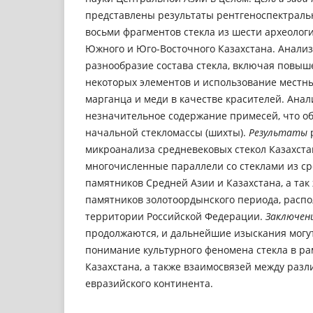
представлены результаты рентгеноспектраль
восьми фрагментов стекла из шести археолог
Южного и Юго-Восточного Казахстана. Анализ
разнообразие состава стекла, включая повы
некоторых элементов и использование местн
марганца и меди в качестве красителей. Анал
незначительное содержание примесей, что об
начальной стекломассы (шихты).
Результаты
микроанализа средневековых стекол Казахст
многочисленные параллели со стеклами из с
памятников Средней Азии и Казахстана, а так
памятников золотоордынского периода, расп
территории Российской Федерации.
Заключен
продолжаются, и дальнейшие изыскания могу
понимание культурного феномена стекла в ра
Казахстана, а также взаимосвязей между ра
евразийского континента.