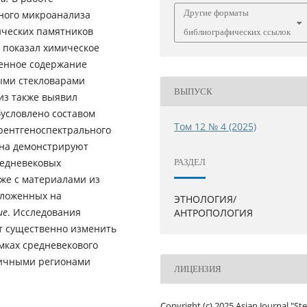
Другие форматы
ного микроанализа
ических памятников
библиографических ссылок
 показал химическое
шенное содержание
ыми стекловарами
ВЫПУСК
из также выявил
условлено составом
Том 12 № 4 (2025)
рентгеноспектрального
ана демонстрируют
редневековых
РАЗДЕЛ
 же с материалами из
оложенных на
ЭТНОЛОГИЯ/
ие
. Исследования
АНТРОПОЛОГИЯ
т существенно изменить
мках средневекового
зличными регионами
ЛИЦЕНЗИЯ
Copyright (c) 2025 Asian Journal "St