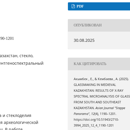
PDF
ОПУБЛИКОВАН
190-1201
30.08.2025
захстан, стекло,
рентгеноспектральный
КАК ЦИТИРОВАТЬ
Акымбек , Е., & Кембаева , А. (2025).
GLASSMAKING IN MEDIEVAL
KAZAKHSTAN: RESULTS OF X-RAY
SPECTRAL MICROANALYSIS OF GLAS
FROM SOUTH AND SOUTHEAST
KAZAKHSTAN.
Asian Journal "Steppe
Panorama"
,
12
(4), 1190–1201.
а и стеклоделия
https://doi.org/10.51943/2710-
ля археологической
3994_2025_12_4_1190-1201
чи.
В работе