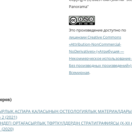
Panorama"
Это произведение доступно по
лицензии Creative Commons
«Attribution-NonCommercial-
NoDerivatives» («Атрибуция —
Некоммерческое использование
Без производных произведений») 
Всемирная
.
торов)
ЫРЛЫҚ АСПАРА ҚАЛАСЫНЫҢ ОСТЕОЛОГИЯЛЫҚ МАТЕРИАЛДАР
 2 (2021)
НДЕГІ ОРТАҒАСЫРЛЫҚ ТӨРТКҮЛДЕРДІҢ СТРАТИГРАФИЯСЫ (Х-ХІІ ғ
 (2020)