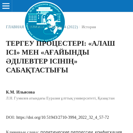
ГЛАВНАЯ
/
АРХИВЫ
/
ТОМ 9 № 4 (2022)
/
История
ТЕРГЕУ ПРОЦЕСТЕРІ: «АЛАШ
ІСІ» МЕН «АҒАЙЫНДЫ
ӘДІЛЕВТЕР ІСІНІҢ»
САБАҚТАСТЫҒЫ
К.М. Ильясова
Л.Н. Гумилев атындағы Еуразия ұлттық университеті, Қазақстан
DOI:
https://doi.org/10.51943/2710-3994_2022_32_4_57-72
политические репрессии, конфискация,
Ключевые слова: