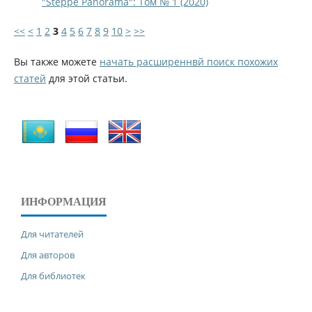
"Steppe Panorama": Том № 1 (2020)
<<
<
1
2
3
4
5
6
7
8
9
10
>
>>
Вы также можете
начать расширеннвй поиск похожих
статей
для этой статьи.
ИНФОРМАЦИЯ
Для читателей
Для авторов
Для библиотек