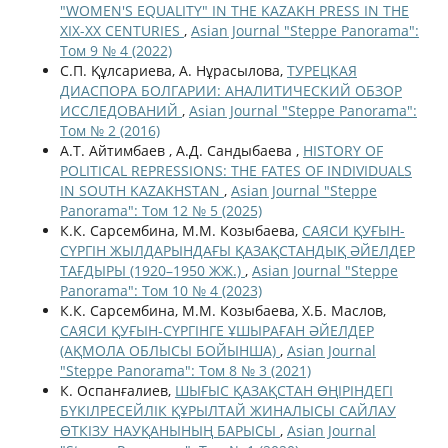
"WOMEN'S EQUALITY" IN THE KAZAKH PRESS IN THE
XIX-XX CENTURIES
,
Asian Journal "Steppe Panorama":
Том 9 № 4 (2022)
С.П. Құлсариева, А. Нұрасылова,
ТУРЕЦКАЯ
ДИАСПОРА БОЛГАРИИ: АНАЛИТИЧЕСКИЙ ОБЗОР
ИССЛЕДОВАНИЙ
,
Asian Journal "Steppe Panorama":
Том № 2 (2016)
А.Т. Айтимбаев , А.Д. Сандыбаева ,
HISTORY OF
POLITICAL REPRESSIONS: THE FATES OF INDIVIDUALS
IN SOUTH KAZAKHSTAN
,
Asian Journal "Steppe
Panorama": Том 12 № 5 (2025)
К.К. Сарсембина, М.М. Козыбаева,
САЯСИ ҚУҒЫН-
СҮРГІН ЖЫЛДАРЫНДАҒЫ ҚАЗАҚСТАНДЫҚ ӘЙЕЛДЕР
ТАҒДЫРЫ (1920–1950 ЖЖ.)
,
Asian Journal "Steppe
Panorama": Том 10 № 4 (2023)
К.К. Сарсембина, М.М. Козыбаева, Х.Б. Маслов,
САЯСИ ҚУҒЫН-СҮРГІНГЕ ҰШЫРАҒАН ӘЙЕЛДЕР
(АҚМОЛА ОБЛЫСЫ БОЙЫНША)
,
Asian Journal
"Steppe Panorama": Том 8 № 3 (2021)
К. Оспанғалиев,
ШЫҒЫС ҚАЗАҚСТАН ӨҢІРІНДЕГІ
БҮКІЛРЕСЕЙЛІК ҚҰРЫЛТАЙ ЖИНАЛЫСЫ САЙЛАУ
ӨТКІЗУ НАУҚАНЫНЫҢ БАРЫСЫ
,
Asian Journal