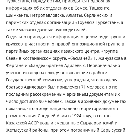
Туркестан», наряду с этим, приводится подробная
информация об их отделениях в Семее, Ташкенте,
Шымкенте, Петропавловске, Алматы, берлинских и
парижских отделах организации «Тәуелсіз Туркестан», а
также указаны данные руководителей.
Отдельно приводится информация о целом ряде групп и
кружков, в частности, о правой оппозиционной группе в
партийных организациях Казахского центра, «группе
баев» в Костанайском округе, «басмачей» Т. Жанузакова в
Фергане и «банде» братьев Адилевых. Первоначально
ученые-исследователи, участвовавшие в работе
Государственной комиссии, утверждали, что по «делу
братьев Адилевых» был привлечен 71 человек, но по
последним рассекреченным архивным документам их
число достигло 90 человек. Также в архивных документах
показано, что в ходе национально-территориального
размежевания Средней Азии в 1924 году, в состав
Казахской АССР вошли смешанные Сырдарьинский и
Жетысуский районы, при этом пограничный Сарысуский