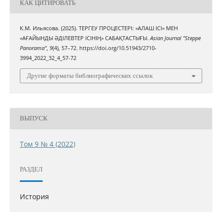
КАК ЦИТИРОВАТЬ
К.М. Ильясова. (2025). ТЕРГЕУ ПРОЦЕСТЕРІ: «АЛАШ ІСІ» МЕН
«АҒАЙЫНДЫ ӘДІЛЕВТЕР ІСІНІҢ» САБАҚТАСТЫҒЫ.
Asian Journal "Steppe
Panorama"
,
9
(4), 57–72. https://doi.org/10.51943/2710-
3994_2022_32_4_57-72
Другие форматы библиографических ссылок
ВЫПУСК
Том 9 № 4 (2022)
РАЗДЕЛ
История