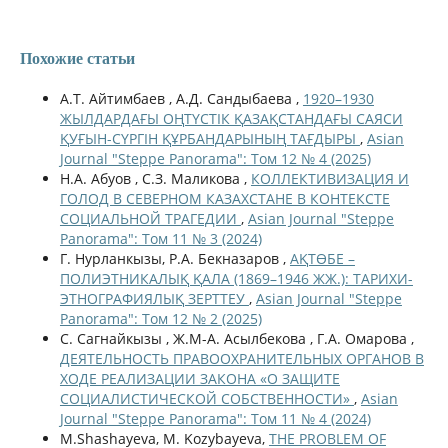
Похожие статьи
А.Т. Айтимбаев , А.Д. Сандыбаева ,
1920–1930
ЖЫЛДАРДАҒЫ ОҢТҮСТІК ҚАЗАҚСТАНДАҒЫ САЯСИ
ҚУҒЫН-СҮРГІН ҚҰРБАНДАРЫНЫҢ ТАҒДЫРЫ
,
Asian
Journal "Steppe Panorama": Том 12 № 4 (2025)
Н.А. Абуов , С.З. Маликова ,
КОЛЛЕКТИВИЗАЦИЯ И
ГОЛОД В СЕВЕРНОМ КАЗАХСТАНЕ В КОНТЕКСТЕ
СОЦИАЛЬНОЙ ТРАГЕДИИ
,
Asian Journal "Steppe
Panorama": Том 11 № 3 (2024)
Г. Нурланкызы, Р.А. Бекназаров ,
АҚТӨБЕ –
ПОЛИЭТНИКАЛЫҚ ҚАЛА (1869–1946 ЖЖ.): ТАРИХИ-
ЭТНОГРАФИЯЛЫҚ ЗЕРТТЕУ
,
Asian Journal "Steppe
Panorama": Том 12 № 2 (2025)
С. Сагнайкызы , Ж.М-А. Асылбекова , Г.А. Омарова ,
ДЕЯТЕЛЬНОСТЬ ПРАВООХРАНИТЕЛЬНЫХ ОРГАНОВ В
ХОДЕ РЕАЛИЗАЦИИ ЗАКОНА «О ЗАЩИТЕ
СОЦИАЛИСТИЧЕСКОЙ СОБСТВЕННОСТИ»
,
Asian
Journal "Steppe Panorama": Том 11 № 4 (2024)
M.Shashayeva, M. Kozybayeva,
THE PROBLEM OF