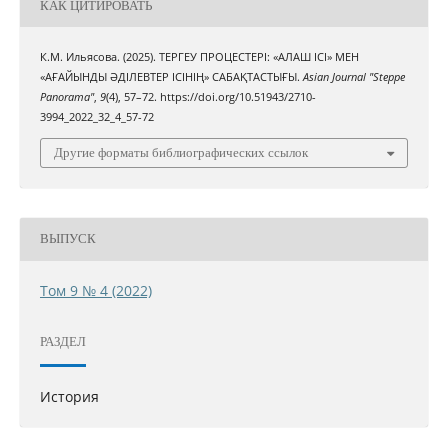
КАК ЦИТИРОВАТЬ
К.М. Ильясова. (2025). ТЕРГЕУ ПРОЦЕСТЕРІ: «АЛАШ ІСІ» МЕН
«АҒАЙЫНДЫ ӘДІЛЕВТЕР ІСІНІҢ» САБАҚТАСТЫҒЫ.
Asian Journal "Steppe
Panorama"
,
9
(4), 57–72. https://doi.org/10.51943/2710-
3994_2022_32_4_57-72
Другие форматы библиографических ссылок
ВЫПУСК
Том 9 № 4 (2022)
РАЗДЕЛ
История