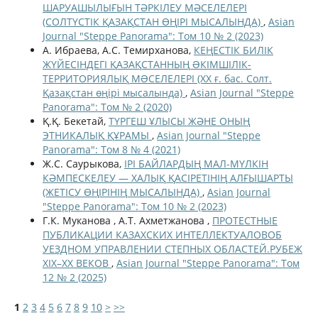
ШАРУАШЫЛЫҒЫН ТӘРКІЛЕУ МӘСЕЛЕЛЕРІ
(СОЛТҮСТІК ҚАЗАҚСТАН ӨҢІРІ МЫСАЛЫНДА)
,
Asian
Journal "Steppe Panorama": Том 10 № 2 (2023)
А. Ибраева, А.С. Темирханова,
КЕҢЕСТІК БИЛІК
ЖҮЙЕСІНДЕГІ ҚАЗАҚСТАННЫҢ ƏКІМШІЛІК-
ТЕРРИТОРИЯЛЫҚ МƏСЕЛЕЛЕРІ (ХХ ғ. бас. Солт.
Қазақстан өңірі мысалында)
,
Asian Journal "Steppe
Panorama": Том № 2 (2020)
Қ.Қ. Бекетай,
ТҮРГЕШ ҰЛЫСЫ ЖӘНЕ ОНЫҢ
ЭТНИКАЛЫҚ ҚҰРАМЫ
,
Asian Journal "Steppe
Panorama": Том 8 № 4 (2021)
Ж.С. Саурыкова,
ІРІ БАЙЛАРДЫҢ МАЛ-МҮЛКІН
КӘМПЕСКЕЛЕУ — ХАЛЫҚ ҚАСІРЕТІНІҢ АЛҒЫШАРТЫ
(ЖЕТІСУ ӨҢІРІНІҢ МЫСАЛЫНДА)
,
Asian Journal
"Steppe Panorama": Том 10 № 2 (2023)
Г.К. Муканова , А.Т. Ахметжанова ,
ПРОТЕСТНЫЕ
ПУБЛИКАЦИИ КАЗАХСКИХ ИНТЕЛЛЕКТУАЛОВОБ
УЕЗДНОМ УПРАВЛЕНИИ СТЕПНЫХ ОБЛАСТЕЙ.РУБЕЖ
XIX–XX ВЕКОВ
,
Asian Journal "Steppe Panorama": Том
12 № 2 (2025)
1
2
3
4
5
6
7
8
9
10
>
>>