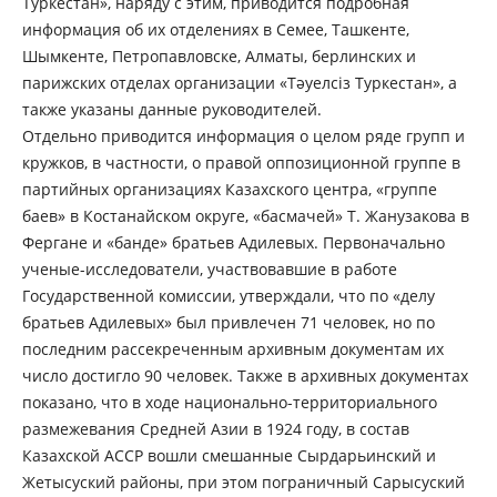
Туркестан», наряду с этим, приводится подробная
информация об их отделениях в Семее, Ташкенте,
Шымкенте, Петропавловске, Алматы, берлинских и
парижских отделах организации «Тәуелсіз Туркестан», а
также указаны данные руководителей.
Отдельно приводится информация о целом ряде групп и
кружков, в частности, о правой оппозиционной группе в
партийных организациях Казахского центра, «группе
баев» в Костанайском округе, «басмачей» Т. Жанузакова в
Фергане и «банде» братьев Адилевых. Первоначально
ученые-исследователи, участвовавшие в работе
Государственной комиссии, утверждали, что по «делу
братьев Адилевых» был привлечен 71 человек, но по
последним рассекреченным архивным документам их
число достигло 90 человек. Также в архивных документах
показано, что в ходе национально-территориального
размежевания Средней Азии в 1924 году, в состав
Казахской АССР вошли смешанные Сырдарьинский и
Жетысуский районы, при этом пограничный Сарысуский