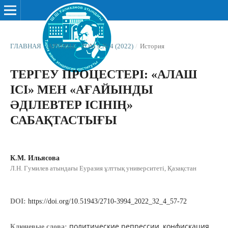
ГЛАВНАЯ
/
АРХИВЫ
/
ТОМ 9 № 4 (2022)
/
История
ТЕРГЕУ ПРОЦЕСТЕРІ: «АЛАШ
ІСІ» МЕН «АҒАЙЫНДЫ
ӘДІЛЕВТЕР ІСІНІҢ»
САБАҚТАСТЫҒЫ
К.М. Ильясова
Л.Н. Гумилев атындағы Еуразия ұлттық университеті, Қазақстан
DOI:
https://doi.org/10.51943/2710-3994_2022_32_4_57-72
политические репрессии, конфискация,
Ключевые слова: