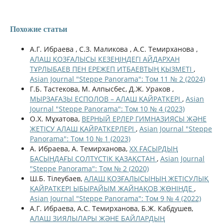
Похожие статьи
А.Г. Ибраева , С.З. Маликова , А.С. Темирханова ,
АЛАШ ҚОЗҒАЛЫСЫ КЕЗЕҢІНДЕГІ АЙДАРХАН
ТҰРЛЫБАЕВ ПЕН ЕРЕЖЕП ИТБАЕВТЫҢ ҚЫЗМЕТІ
,
Asian Journal "Steppe Panorama": Том 11 № 2 (2024)
Г.Б. Тастекова, М. Алпысбес, Д.Ж. Ураков ,
МЫРЗАҒАЗЫ ЕСПОЛОВ – АЛАШ ҚАЙРАТКЕРІ
,
Asian
Journal "Steppe Panorama": Том 10 № 4 (2023)
О.Х. Мұхатова,
ВЕРНЫЙ ЕРЛЕР ГИМНАЗИЯСЫ ЖӘНЕ
ЖЕТІСУ АЛАШ ҚАЙРАТКЕРЛЕРІ
,
Asian Journal "Steppe
Panorama": Том 10 № 1 (2023)
А. Ибраева, А. Темирханова,
ХХ ҒАСЫРДЫҢ
БАСЫНДАҒЫ СОЛТҮСТІК ҚАЗАҚСТАН
,
Asian Journal
"Steppe Panorama": Том № 2 (2020)
Ш.Б. Тілеубаев,
АЛАШ ҚОЗҒАЛЫСЫНЫҢ ЖЕТІСУЛЫҚ
ҚАЙРАТКЕРІ ЫБЫРАЙЫМ ЖАЙНАҚОВ ЖӨНІНДЕ
,
Asian Journal "Steppe Panorama": Том 9 № 4 (2022)
А.Г. Ибраева, А.С. Темирханова, Б.Ж. Кабдушев,
АЛАШ ЗИЯЛЫЛАРЫ ЖӘНЕ БАЙЛАРДЫҢ