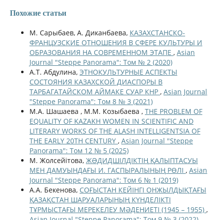
Похожие статьи
М. Сарыбаев, А. Диканбаева,
КАЗАХСТАНСКО-
ФРАНЦУЗСКИЕ ОТНОШЕНИЯ В СФЕРЕ КУЛЬТУРЫ И
ОБРАЗОВАНИЯ НА СОВРЕМЕННОМ ЭТАПЕ
,
Asian
Journal "Steppe Panorama": Том № 2 (2020)
А.Т. Абдулина,
ЭТНОКУЛЬТУРНЫЕ АСПЕКТЫ
СОСТОЯНИЯ КАЗАХСКОЙ ДИАСПОРЫ В
ТАРБАГАТАЙСКОМ АЙМАКЕ СУАР КНР
,
Asian Journal
"Steppe Panorama": Том 8 № 3 (2021)
М.А. Шашаева , М.М. Козыбаева ,
THE PROBLEM OF
EQUALITY OF KAZAKH WOMEN IN SCIENTIFIC AND
LITERARY WORKS OF THE ALASH INTELLIGENTSIA OF
THE EARLY 20TH CENTURY
,
Asian Journal "Steppe
Panorama": Том 12 № 5 (2025)
М. Жолсейітова,
ЖƏДИДШІЛДІКТІҢ ҚАЛЫПТАСУЫ
МЕН ДАМУЫНДАҒЫ И. ГАСПЫРАЛЫНЫҢ РӨЛІ
,
Asian
Journal "Steppe Panorama": Том 6 № 1 (2019)
А.А. Бекенова,
СОҒЫСТАН КЕЙІНГІ ОНЖЫЛДЫҚТАҒЫ
ҚАЗАҚСТАН ШАРУАЛАРЫНЫҢ КҮНДЕЛІКТІ
ТҰРМЫСТАҒЫ МЕРЕКЕЛЕУ МӘДЕНИЕТІ (1945 – 1955)
,
Asian Journal "Steppe Panorama": Том 9 № 3 (2022)