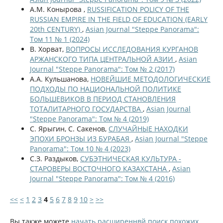
А.М. Конырова ,
RUSSIFICATION POLICY OF THE
RUSSIAN EMPIRE IN THE FIELD OF EDUCATION (EARLY
20th CENTURY)
,
Asian Journal "Steppe Panorama":
Том 11 № 1 (2024)
В. Хорват,
ВОПРОСЫ ИССЛЕДОВАНИЯ КУРГАНОВ
АРЖАНСКОГО ТИПА ЦЕНТРАЛЬНОЙ АЗИИ
,
Asian
Journal "Steppe Panorama": Том № 2 (2017)
А.А. Кульшанова,
НОВЕЙШИЕ МЕТОДОЛОГИЧЕСКИЕ
ПОДХОДЫ ПО НАЦИОНАЛЬНОЙ ПОЛИТИКЕ
БОЛЬШЕВИКОВ В ПЕРИОД СТАНОВЛЕНИЯ
ТОТАЛИТАРНОГО ГОСУДАРСТВА
,
Asian Journal
"Steppe Panorama": Том № 4 (2019)
С. Ярыгин, С. Сакенов,
СЛУЧАЙНЫЕ НАХОДКИ
ЭПОХИ БРОНЗЫ ИЗ БУРАБАЯ
,
Asian Journal "Steppe
Panorama": Том 10 № 4 (2023)
С.З. Раздыков,
СУБЭТНИЧЕСКАЯ КУЛЬТУРА -
СТАРОВЕРЫ ВОСТОЧНОГО КАЗАХСТАНА
,
Asian
Journal "Steppe Panorama": Том № 4 (2016)
<<
<
1
2
3
4
5
6
7
8
9
10
>
>>
Вы также можете
начать расширеннвй поиск похожих