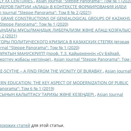
RLY XX CENTURIES
,
Asian Journal "Steppe Panorama": Том № 1 (2020
ДЕРОВ ПАРТИИ «АЛАШ» В КОНТЕКСТЕ ФОРМИРОВАНИЯ ИДЕИ
n Journal "Steppe Panorama": Том 8 № 2 (2021)
,
GRAVE CONSTRUCTIONS OF GENEALOGICAL GROUPS OF KAZAKHS 
"Steppe Panorama": Том № 1 (2020)
АСЫНДАҒЫ МҰСЫЛМАНДЫҚ ЛИБЕРАЛИЗМ ЖƏНЕ АЛАШ ҚОЗҒАЛЫ
 2 (2021)
ОРЫ ПОЛИТИЧЕСКОГО КРИЗИСА В КАЗАХСКИХ СТЕПЯХ (вторая
urnal "Steppe Panorama": Том № 1 (2020)
АТЫН МАНУСКРИПТ (проф. Т.З. Қайыркеннің «Су Бэйхай.
рттеу жобасы негізінде)
,
Asian Journal "Steppe Panorama": Том
E-SCYTHE – A FIND FROM THE VICINITY OF BURABAY
,
Asian Journal
RN EDUCATION: THE KEY ASPECT OF MODERNIZATION OF PUBLIC
Panorama": Том 6 № 1 (2019)
СЫНЫҢ ҚАЛЫПТАСУ ТАРИХЫ ЖƏНЕ КЕЗЕҢДЕРІ
,
Asian Journal
похожих статей
для этой статьи.