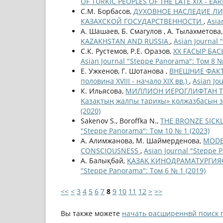
OF TURKIC PEOPLES OF THE LATE XIX - EA
С.М. Борбасов,
ДУХОВНОЕ НАСЛЕДИЕ ЛИ
КАЗАХСКОЙ ГОСУДАРСТВЕННОСТИ
,
Asia
А. Шашаев, Б. Смагулов , А. Тылахметова
KAZAKHSTAN AND RUSSIA
,
Asian Journal 
С.К. Рустемов, Р.Е. Оразов,
ХХ ҒАСЫР Б
Asian Journal "Steppe Panorama": Том 8 №
Е. Ужкенов, Г. Шотанова ,
ВНЕШНИЕ ФАКТ
половина XVIII - начало XIX вв.)
,
Asian Jo
К. Ильясова,
МИЛЛИОН ИЕРОГЛИФТАН ТҰР
Қазақтың жалпы тарихы» қолжазбасын зе
(2020)
Sakenov S., Boroffkа N.,
THE BRONZE SICKL
"Steppe Panorama": Том 10 № 1 (2023)
А. Алимжанова, М. Шаймерденова,
MODE
CONSCIOUSNESS
,
Asian Journal "Steppe 
А. Балықбай,
ҚАЗАҚ КИНОДРАМАТУРГИЯ
"Steppe Panorama": Том 6 № 1 (2019)
<<
<
3
4
5
6
7
8
9
10
11
12
>
>>
Вы также можете
начать расширеннвй поиск 