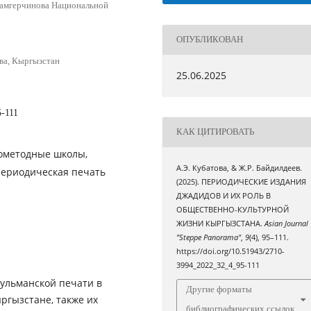
жамгерчинова Национальной
ОПУБЛИКОВАН
ва, Кыргызстан
25.06.2025
5-111
КАК ЦИТИРОВАТЬ
вометодные школы,
А.Э. Кубатова, & Ж.Р. Байдилдеев.
периодическая печать
(2025). ПЕРИОДИЧЕСКИЕ ИЗДАНИЯ
ДЖАДИДОВ И ИХ РОЛЬ В
ОБЩЕСТВЕННО-КУЛЬТУРНОЙ
ЖИЗНИ КЫРГЫЗСТАНА.
Asian Journal
"Steppe Panorama"
,
9
(4), 95–111.
https://doi.org/10.51943/2710-
3994_2022_32_4_95-111
ульманской печати в
Другие форматы
ргызстане, также их
библиографических ссылок