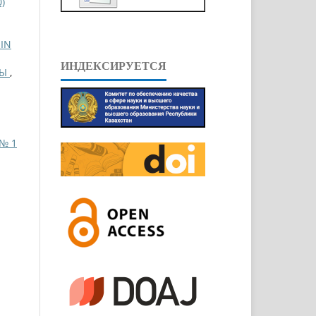
)
IN
ИНДЕКСИРУЕТСЯ
СЫ
,
 № 1