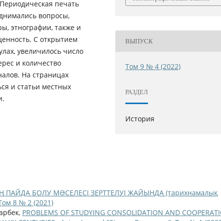
 Периодическая печать
однимались вопросы,
ы, этнографии, также и
ценность. С открытием
ВЫПУСК
улах, увеличилось число
ерес и количество
Том 9 № 4 (2022)
налов. На страницах
ся и статьи местных
РАЗДЕЛ
и.
История
Ң ПАЙДА БОЛУ МƏСЕЛЕСІ ЗЕРТТЕЛУІ ЖАЙЫНДА (тарихнамалық
Том 8 № 2 (2021)
арбек,
PROBLEMS OF STUDYING CONSOLIDATION AND COOPERAT