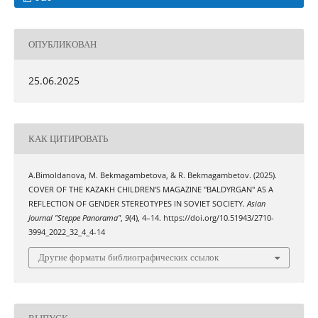
ОПУБЛИКОВАН
25.06.2025
КАК ЦИТИРОВАТЬ
A.Bimoldanova, M. Bekmagambetova, & R. Bekmagambetov. (2025).
COVER OF THE KAZAKH CHILDREN’S MAGAZINE "BALDYRGAN" AS A
REFLECTION OF GENDER STEREOTYPES IN SOVIET SOCIETY.
Asian
Journal "Steppe Panorama"
,
9
(4), 4–14. https://doi.org/10.51943/2710-
3994_2022_32_4_4-14
Другие форматы библиографических ссылок