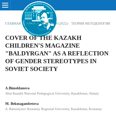
ГЛАВНАЯ
/
АРХИВЫ
/
ТОМ 9 № 4 (2022)
/
ТЕОРИЯ МЕТОДОЛОГИИ
COVER OF THE KAZAKH
CHILDREN'S MAGAZINE
"BALDYRGAN" AS A REFLECTION
OF GENDER STEREOTYPES IN
SOVIET SOCIETY
A.Bimoldanova
Abai Kazakh National Pedagogical University, Kazakhstan, Almaty
M. Bekmagambetova
А. Baitursynov Kostanay Regional University, Kazakhstan, Kostanay