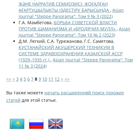
ЖӘНЕ НАРРАТИВ СЕМИОЗИСІ: ЖОҒАЛҒАН
АҒАРТУШЫЛЫҚТЫ ІЗДЕСТІРУ БАРЫСЫНДА
,
Asian
Journal "Steppe Panorama": Том 9 № 3 (2022)
Г.А. Мамбетова,
БОРЬБА СОВЕТСКОЙ ВЛАСТИ
ПРОТИВ ШАМАНИЗМА И «БРОДЯЧИХ МУЛЛ»
,
Asian
Journal "Steppe Panorama": Том 10 № 2 (2023)
Д.М. Легкий, С.А. Турежанова, Г.С. Саметова,
КУСТАНАЙСКИЙ АКУШЕРСКИЙ ТЕХНИКУМ В
СИСТЕМЕ ЗДРАВООХРАНЕНИЯ КАЗАХСКОЙ АССР
(1929–1935 гг.)
,
Asian Journal "Steppe Panorama": Том
11 № 3 (2024)
<<
<
3
4
5
6
7
8
9
10
11
12
>
>>
Вы также можете
начать расширеннвй поиск похожих
статей
для этой статьи.