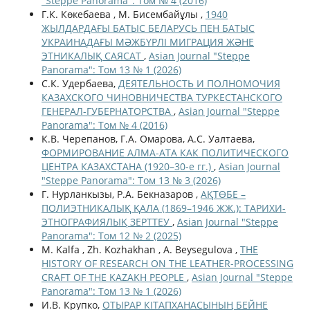
"Steppe Panorama": Том № 4 (2016)
Г.К. Көкебаева , М. Бисембайұлы ,
1940
ЖЫЛДАРДАҒЫ БАТЫС БЕЛАРУСЬ ПЕН БАТЫС
УКРАИНАДАҒЫ МӘЖБҮРЛІ МИГРАЦИЯ ЖӘНЕ
ЭТНИКАЛЫҚ САЯСАТ
,
Asian Journal "Steppe
Panorama": Том 13 № 1 (2026)
С.К. Удербаева,
ДЕЯТЕЛЬНОСТЬ И ПОЛНОМОЧИЯ
КАЗАХСКОГО ЧИНОВНИЧЕСТВА ТУРКЕСТАНСКОГО
ГЕНЕРАЛ-ГУБЕРНАТОРСТВА
,
Asian Journal "Steppe
Panorama": Том № 4 (2016)
К.В. Черепанов, Г.А. Омарова, А.С. Уалтаева,
ФОРМИРОВАНИЕ АЛМА-АТА КАК ПОЛИТИЧЕСКОГО
ЦЕНТРА КАЗАХСТАНА (1920–30-е гг.)
,
Asian Journal
"Steppe Panorama": Том 13 № 3 (2026)
Г. Нурланкызы, Р.А. Бекназаров ,
АҚТӨБЕ –
ПОЛИЭТНИКАЛЫҚ ҚАЛА (1869–1946 ЖЖ.): ТАРИХИ-
ЭТНОГРАФИЯЛЫҚ ЗЕРТТЕУ
,
Asian Journal "Steppe
Panorama": Том 12 № 2 (2025)
M. Kalfa , Zh. Kozhakhan , A. Beysegulova ,
THE
HISTORY OF RESEARCH ON THE LEATHER-PROCESSING
CRAFT OF THE KAZAKH PEOPLE
,
Asian Journal "Steppe
Panorama": Том 13 № 1 (2026)
И.В. Крупко,
ОТЫРАР КІТАПХАНАСЫНЫҢ БЕЙНЕ