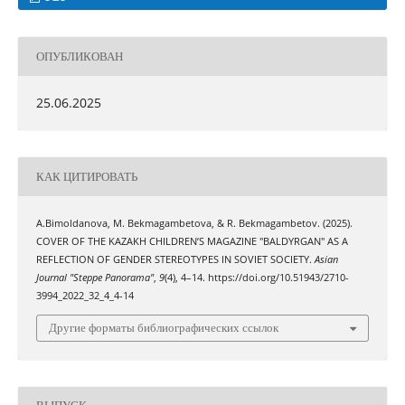
ОПУБЛИКОВАН
25.06.2025
КАК ЦИТИРОВАТЬ
A.Bimoldanova, M. Bekmagambetova, & R. Bekmagambetov. (2025).
COVER OF THE KAZAKH CHILDREN’S MAGAZINE "BALDYRGAN" AS A
REFLECTION OF GENDER STEREOTYPES IN SOVIET SOCIETY.
Asian
Journal "Steppe Panorama"
,
9
(4), 4–14. https://doi.org/10.51943/2710-
3994_2022_32_4_4-14
Другие форматы библиографических ссылок