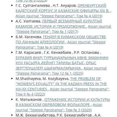
Том 10 № 3 (2023)
Г.С. Султангалиева , Н.Т. Ануаров,
ОРЕНБУРГСКИЙ
КАДЕТСКИЙ КОРПУС И КАЗАХСКИЕ ОФИЦЕРЫ XIX В.
,
Asian Journal "Steppe Panorama": Том № 4 (2019)
А.С. Уалтаева,
ПЕРВЫЙ ВСЕМИРНЫЙ КУРУЛТАЙ
КАЗАХОВ: ИСТОРИЯ И ПРОДОЛЖЕНИЕ
,
Asian Journal
"Steppe Panorama": Том № 1 (2017)
Б.М. Хасенова,
ГЕНДЕР В КИМАКСКОМ ОБЩЕСТВЕ
ПО ДАННЫМ АРХЕОЛОГИИ
,
Asian Journal "Steppe
Panorama": Том № 4 (2019)
Г.М. Карасаев , Г.К. Кенжебаев , Р.Р. Оспанова ,
ЕУРАЗИЯ ӨҢІРІ ТҮРҒЫНДАРЫНЫҢ КӨНЕ ЗАМАННАН
ХҮІІІ ҒАСЫРҒА ДЕЙІНГІ ТАРИХЫ БАТЫС, ОРЫС
ЗЕРТТЕУШІЛЕРІ ШЫҒАРМАЛАРЫНДА
,
Asian Journal
"Steppe Panorama": Том 12 № 1 (2025)
M.Shashayeva, M. Kozybayeva,
THE PROBLEM OF
"WOMEN'S EQUALITY" IN THE KAZAKH PRESS IN THE
XIX-XX CENTURIES
,
Asian Journal "Steppe Panorama":
Том 9 № 4 (2022)
К. Матыжанов ,
ОТРАЖЕНИЕ ИСТОРИИ И КУЛЬТУРЫ
В КАЗАХСКОМ ОБРЯДОВОМ ФОЛЬКЛОРЕ
,
Asian
Journal "Steppe Panorama": Том № 3 (2020)
М.Ж. Бекмагамбетова, Р.К. Бекмагамбетов , А.А.