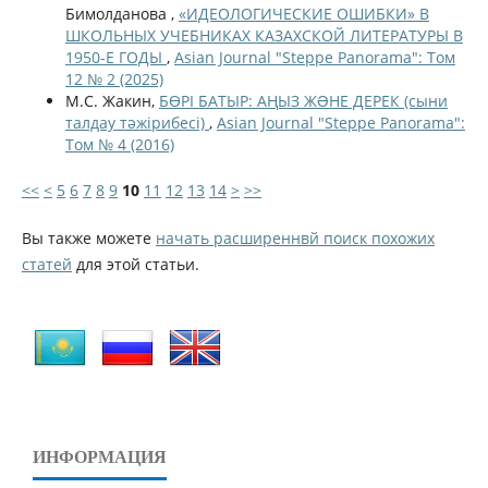
Бимолданова ,
«ИДЕОЛОГИЧЕСКИЕ ОШИБКИ» В
ШКОЛЬНЫХ УЧЕБНИКАХ КАЗАХСКОЙ ЛИТЕРАТУРЫ В
1950-Е ГОДЫ
,
Asian Journal "Steppe Panorama": Том
12 № 2 (2025)
М.С. Жакин,
БӨРІ БАТЫР: АҢЫЗ ЖƏНЕ ДЕРЕК (сыни
талдау тәжірибесі)
,
Asian Journal "Steppe Panorama":
Том № 4 (2016)
<<
<
5
6
7
8
9
10
11
12
13
14
>
>>
Вы также можете
начать расширеннвй поиск похожих
статей
для этой статьи.
ИНФОРМАЦИЯ