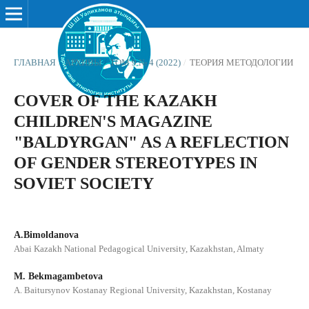
ГЛАВНАЯ
/
АРХИВЫ
/
ТОМ 9 № 4 (2022)
/
ТЕОРИЯ МЕТОДОЛОГИИ
COVER OF THE KAZAKH
CHILDREN'S MAGAZINE
"BALDYRGAN" AS A REFLECTION
OF GENDER STEREOTYPES IN
SOVIET SOCIETY
A.Bimoldanova
Abai Kazakh National Pedagogical University, Kazakhstan, Almaty
M. Bekmagambetova
А. Baitursynov Kostanay Regional University, Kazakhstan, Kostanay