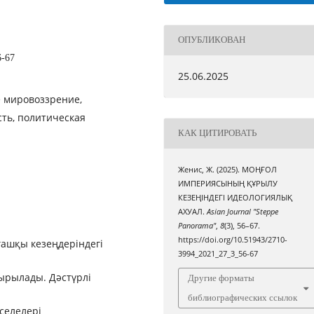
ОПУБЛИКОВАН
6-67
25.06.2025
е мировоззрение,
сть, политическая
КАК ЦИТИРОВАТЬ
Женис, Ж. (2025). МОҢҒОЛ
ИМПЕРИЯСЫНЫҢ ҚҰРЫЛУ
КЕЗЕҢІНДЕГІ ИДЕОЛОГИЯЛЫҚ
АХУАЛ.
Asian Journal "Steppe
Panorama"
,
8
(3), 56–67.
https://doi.org/10.51943/2710-
ашқы кезеңдеріндегі
3994_2021_27_3_56-67
ырылады. Дәстүрлі
Другие форматы
библиографических ссылок
селелері