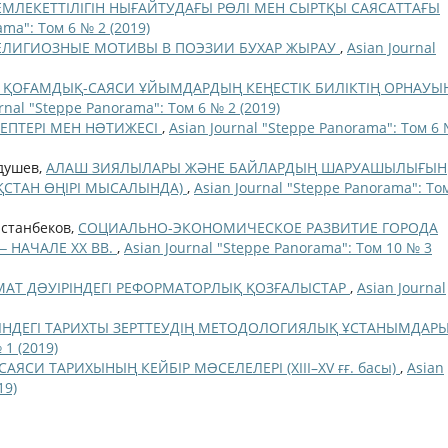
МЛЕКЕТТІЛІГІН НЫҒАЙТУДАҒЫ РӨЛІ МЕН СЫРТҚЫ САЯСАТТАҒЫ
ama": Том 6 № 2 (2019)
ЕЛИГИОЗНЫЕ МОТИВЫ В ПОЭЗИИ БУХАР ЖЫРАУ
,
Asian Journal
Қ ҚОҒАМДЫҚ-САЯСИ ҰЙЫМДАРДЫҢ КЕҢЕСТІК БИЛІКТІҢ ОРНАУЫ
rnal "Steppe Panorama": Том 6 № 2 (2019)
ПТЕРІ МЕН НƏТИЖЕСІ
,
Asian Journal "Steppe Panorama": Том 6 
бдушев,
АЛАШ ЗИЯЛЫЛАРЫ ЖӘНЕ БАЙЛАРДЫҢ ШАРУАШЫЛЫҒЫН
АҚСТАН ӨҢІРІ МЫСАЛЫНДА)
,
Asian Journal "Steppe Panorama": То
астанбеков,
СОЦИАЛЬНО-ЭКОНОМИЧЕСКОЕ РАЗВИТИЕ ГОРОДА
‒ НАЧАЛЕ ХХ ВВ.
,
Asian Journal "Steppe Panorama": Том 10 № 3
АТ ДƏУІРІНДЕГІ РЕФОРМАТОРЛЫҚ ҚОЗҒАЛЫСТАР
,
Asian Journal
ІНДЕГІ ТАРИХТЫ ЗЕРТТЕУДІҢ МЕТОДОЛОГИЯЛЫҚ ҰСТАНЫМДАР
 1 (2019)
АЯСИ ТАРИХЫНЫҢ КЕЙБІР МƏСЕЛЕЛЕРІ (XIII–XV ғғ. басы)
,
Asian
19)