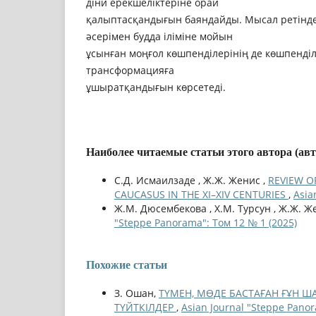
дiни ерекшелiктерiне орай
қалыптасқандығын баяндайды. Мысал ретінде
әсерiмен будда iлiмiне мойын
ұсынған моңғол көшпендiлерiнiң де көшпендi
трансформацияға
ұшыратқандығын көрсетеді.
Наиболее читаемые статьи этого автора (ав
С.Д. Исмаилзаде , Ж.Ж. Женис ,
REVIEW O
CAUCASUS IN THE XI–XIV CENTURIES
,
Asia
Ж.М. Дюсембекова , Х.М. Турсун , Ж.Ж. Ж
"Steppe Panorama": Том 12 № 1 (2025)
Похожие статьи
З. Ошан,
ТҮМЕН, МӨДЕ БАСТАҒАН ҒҰН Ш
ТҮЙТКІЛДЕР
,
Asian Journal "Steppe Panor