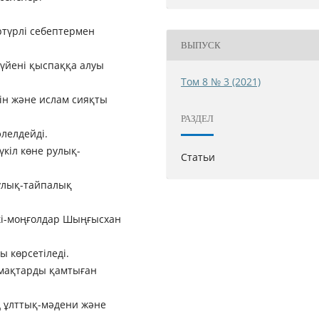
ртүрлі себептермен
ВЫПУСК
жүйені қыспаққа алуы
Том 8 № 3 (2021)
ін және ислам сияқты
РАЗДЕЛ
әлелдейді.
кiл көне рулық-
Статьи
улық-тайпалық
кi-моңғолдар Шыңғысхан
ы көрсетіледі.
ймақтарды қамтыған
 ұлттық-мәдени және