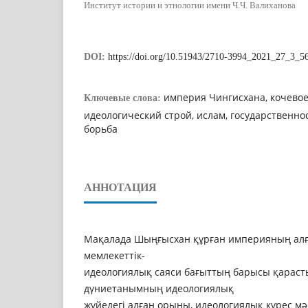
Институт истории и этнологии имени Ч.Ч. Валиханова
DOI:
https://doi.org/10.51943/2710-3994_2021_27_3_5
империя Чингисхана, кочево
Ключевые слова:
идеологический строй, ислам, государственно
борьба
АННОТАЦИЯ
Мақалада Шыңғысхан құрған империяның алғ
мемлекеттік-
идеологиялық саяси бағыттың барысы қараст
дүниетанымның идеологиялық
жүйедегі алған орыны, идеологиялық күрес мә