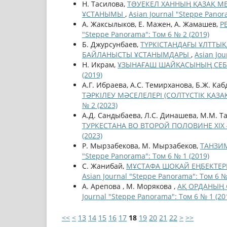
Н. Тасилова,
ТƏУЕКЕЛ ХАННЫҢ ҚАЗАҚ МЕ
ҰСТАНЫМЫ
,
Asian Journal "Steppe Panor
А. Жаксылыков, Е. Мажен, А. Жамашев,
Р
"Steppe Panorama": Том 6 № 2 (2019)
Б. Джурсунбаев,
ТҮРКІСТАНДАҒЫ ҰЛТТЫ
БАЙЛАНЫСТЫ ҰСТАНЫМДАРЫ
,
Asian Jou
Н. Икрам,
ҰЗЫНAҒAШ ШAЙҚACЫНЫҢ СЕБЕ
(2019)
А.Г. Ибраева, А.С. Темирханова, Б.Ж. Ка
ТӘРКІЛЕУ МӘСЕЛЕЛЕРІ (СОЛТҮСТІК ҚАЗ
№ 2 (2023)
А.Д. Сандыбаева, Л.С. Динашева, М.М. Т
ТУРКЕСТАНА ВО ВТОРОЙ ПОЛОВИНЕ ХІХ 
(2023)
Р. Мырзабекова, М. Мырзабеков,
ТАНЗИМ
"Steppe Panorama": Том 6 № 1 (2019)
С. Жанибай,
МҰСТАФА ШОҚАЙ ЕҢБЕКТЕР
Asian Journal "Steppe Panorama": Том 6 №
А. Арепова , М. Морякова ,
АҚ ОРДАНЫҢ С
Journal "Steppe Panorama": Том 6 № 1 (20
<<
<
13
14
15
16
17
18
19
20
21
22
>
>>