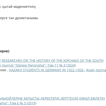
, қытай мәдениетiнiң
лерге тән дүниетанымы
торов)
F RESEARCHES ON THE HISTORY OF THE KIPCHAKS OF THE SOUTH
n Journal "Steppe Panorama": Том 11 № 3 (2024)
енис ,
KAZAKH STUDENTS IN GERMANY IN 1922–1926
,
Asian Journa
АНЬЮЙЛЕРІНЕ ҚАТЫСТЫ ДЕРЕКТЕРДІ ЗЕРТТЕУДЕ КӨҢІЛ БӨЛЕТІН
ama": Том 6 № 3 (2019)