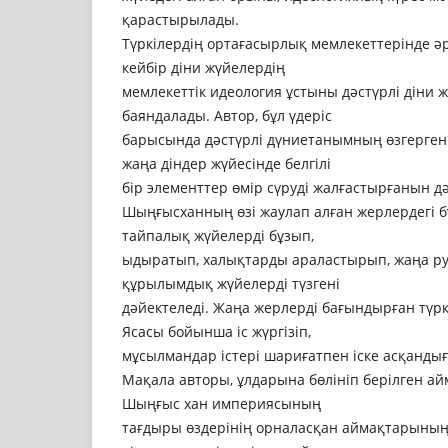
қарастырылады.
Түркілердің ортағасырлық мемлекеттерінде ә
кейбір діни жүйелердің
мемлекеттік идеология ұстыны дәстүрлі діни 
баяндалады. Автор, бұл үдеріс
барысында дәстүрлі дүниетанымның өзгерген
жаңа діндер жүйесінде белгілі
бір элементтер өмір сүруді жалғастырғанын д
Шыңғысханның өзi жаулап алған жерлердегi бү
тайпалық жүйелердi бұзып,
ыдыратып, халықтарды араластырып, жаңа р
құрылымдық жүйелердi түзгені
дәйектеледі. Жаңа жерлердi бағындырған түр
Ясасы бойынша iс жүргiзіп,
мұсылмандар iстерi шариғатпен іске асқандығ
Мақала авторы, ұлдарына бөлiнiп берiлген а
Шыңғыс хан империясының
тағдыры өздерiнiң орналасқан аймақтарының