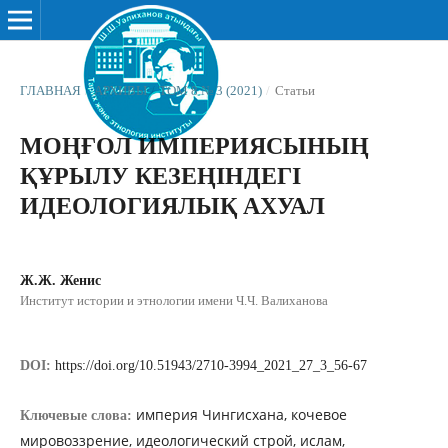
ГЛАВНАЯ
/
АРХИВЫ
/
ТОМ 8 № 3 (2021)
/
Статьи
МОҢҒОЛ ИМПЕРИЯСЫНЫҢ
ҚҰРЫЛУ КЕЗЕҢІНДЕГІ
ИДЕОЛОГИЯЛЫҚ АХУАЛ
Ж.Ж. Женис
Институт истории и этнологии имени Ч.Ч. Валиханова
DOI:
https://doi.org/10.51943/2710-3994_2021_27_3_56-67
империя Чингисхана, кочевое
Ключевые слова:
мировоззрение, идеологический строй, ислам,