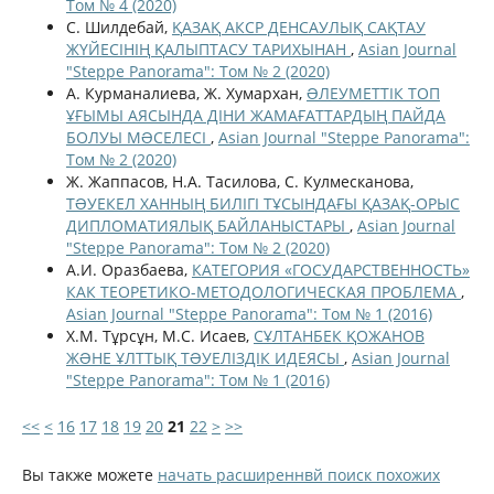
Том № 4 (2020)
С. Шилдебай,
ҚАЗАҚ АКСР ДЕНСАУЛЫҚ САҚТАУ
ЖҮЙЕСІНІҢ ҚАЛЫПТАСУ ТАРИХЫНАН
,
Asian Journal
"Steppe Panorama": Том № 2 (2020)
А. Курманалиева, Ж. Хумархан,
ƏЛЕУМЕТТІК ТОП
ҰҒЫМЫ АЯСЫНДА ДІНИ ЖАМАҒАТТАРДЫҢ ПАЙДА
БОЛУЫ МƏСЕЛЕСІ
,
Asian Journal "Steppe Panorama":
Том № 2 (2020)
Ж. Жаппасов, Н.А. Тасилова, С. Кулмесканова,
ТƏУЕКЕЛ ХАННЫҢ БИЛІГІ ТҰСЫНДАҒЫ ҚАЗАҚ-ОРЫС
ДИПЛОМАТИЯЛЫҚ БАЙЛАНЫСТАРЫ
,
Asian Journal
"Steppe Panorama": Том № 2 (2020)
А.И. Оразбаева,
КАТЕГОРИЯ «ГОСУДАРСТВЕННОСТЬ»
КАК ТЕОРЕТИКО-МЕТОДОЛОГИЧЕСКАЯ ПРОБЛЕМА
,
Asian Journal "Steppe Panorama": Том № 1 (2016)
Х.М. Тұрсұн, М.С. Исаев,
СҰЛТАНБЕК ҚОЖАНОВ
ЖƏНЕ ҰЛТТЫҚ ТƏУЕЛІЗДІК ИДЕЯСЫ
,
Asian Journal
"Steppe Panorama": Том № 1 (2016)
<<
<
16
17
18
19
20
21
22
>
>>
Вы также можете
начать расширеннвй поиск похожих