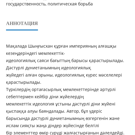
государственность, политическая борьба
АННОТАЦИЯ
Мақалада Шыңғысхан құрған империяның алғашқы
кезеңдеріндегі мемлекеттік-
идеологиялық саяси бағыттың барысы қарастырылады.
Дәстүрлі дүниетанымның идеологиялық
жүйедегі алған орыны, идеологиялық күрес мәселелері
қарастырылады.
Түркілердің ортағасырлық мемлекеттерінде әртүрлі
себептермен кейбір діни жүйелердің
мемлекеттік идеология ұстыны дәстүрлі діни жүйені
қыспаққа алуы баяндалады. Автор, бұл үдеріс
барысында дәстүрлі дүниетанымның өзгергенін және
ислам сияқты жаңа діндер жүйесінде белгілі
бір элементтер өмір сүруді жалғастырғанын дәлелдейді.