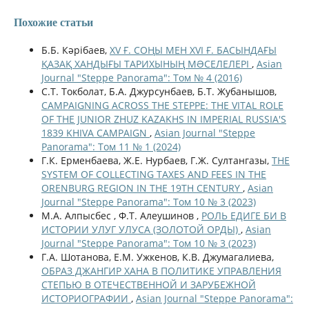
Похожие статьи
Б.Б. Кәрібаев,
XV Ғ. СОҢЫ МЕН XVI Ғ. БАСЫНДАҒЫ
ҚАЗАҚ ХАНДЫҒЫ ТАРИХЫНЫҢ МƏСЕЛЕЛЕРІ
,
Asian
Journal "Steppe Panorama": Том № 4 (2016)
С.Т. Токболат, Б.А. Джурсунбаев, Б.Т. Жубанышов,
CAMPAIGNING ACROSS THE STEPPE: THE VITAL ROLE
OF THE JUNIOR ZHUZ KAZAKHS IN IMPERIAL RUSSIA'S
1839 KHIVA CAMPAIGN
,
Asian Journal "Steppe
Panorama": Том 11 № 1 (2024)
Г.К. Ерменбаева, Ж.Е. Нурбаев, Г.Ж. Султангазы,
THE
SYSTEM OF COLLECTING TAXES AND FEES IN THE
ORENBURG REGION IN THE 19TH CENTURY
,
Asian
Journal "Steppe Panorama": Том 10 № 3 (2023)
М.А. Алпысбес , Ф.Т. Алеушинов ,
РОЛЬ ЕДИГЕ БИ В
ИСТОРИИ УЛУГ УЛУСА (ЗОЛОТОЙ ОРДЫ)
,
Asian
Journal "Steppe Panorama": Том 10 № 3 (2023)
Г.А. Шотанова, Е.М. Ужкенов, К.В. Джумагалиева,
ОБРАЗ ДЖАНГИР ХАНА В ПОЛИТИКЕ УПРАВЛЕНИЯ
СТЕПЬЮ В ОТЕЧЕСТВЕННОЙ И ЗАРУБЕЖНОЙ
ИСТОРИОГРАФИИ
,
Asian Journal "Steppe Panorama":