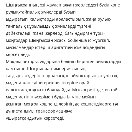
Шыңғысханның өзi жаулап алған жерлердегi бүкiл көне
рулық-тайпалық жүйелердi бұзып,
ыдыратып, халықтарды араластырып, жаңа рулық-
тайпалық құрылымдық жүйелердi түзгені
дәйектеледі. Жаңа жерлердi бағындырған түркi-
моңғолдар Шыңғысхан Ясасы бойынша iс жүргiзіп,
мұсылмандар iстерi шариғатпен іске асқандығы
көрсетіледі.
Мақала авторы, ұлдарына бөлiнiп берiлген аймақтарды
қамтыған Шыңғыс хан империясының
тағдыры өздерiнiң орналасқан аймақтарының ұлттық-
мәдени және дiни ерекшелiктерiне орай
қалыптасқандығын баяндайды. Мысал ретінде, қытай
мәдениетiнiң әсерiмен будда iлiмiне мойын
ұсынған моңғол көшпендiлерiнiң де көшпендiлерге тән
дүниетанымы трансформацияға
ұшыратқандығын көрсетеді.