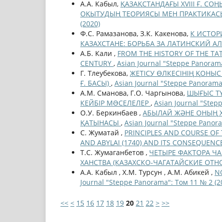
А.А. Кабыл,
ҚАЗАҚСТАНДАҒЫ XVIII Ғ. С
ОҚЫТУДЫҢ ТЕОРИЯСЫ МЕН ПРАКТИКАС
(2020)
Ф.С. Рамазанова, З.К. Какенова,
К ИСТОР
КАЗАХСТАНЕ: БОРЬБА ЗА ЛАТИНСКИЙ А
А.Б. Кали ,
FROM THE HISTORY OF THE TAT
CENTURY
,
Asian Journal "Steppe Panorama
Г. Тлеубекова,
ЖЕТІСУ ӨЛКЕСІНІҢ ҚОНЫС 
Ғ. БАСЫ)
,
Asian Journal "Steppe Panorama
А.М. Сманова, Г.О. Чаргынова,
ШЫҒЫС ТҮ
КЕЙБІР МƏСЕЛЕЛЕР
,
Asian Journal "Step
О.У. Беркинбаев ,
АБЫЛАЙ ЖӘНЕ ОНЫҢ X
ҚАТЫНАСЫ
,
Asian Journal "Steppe Panor
С. Жуматай ,
PRINCIPLES AND COURSE OF
AND ABYLAI (1740) AND ITS CONSEQUEN
Т.С. Жумаганбетов ,
ЧЕТЫРЕ ФАКТОРА Ч
ХАНСТВА (КАЗАХСКО-ЧАГАТАЙСКИЕ ОТ
А.А. Кабыл , Х.М. Турсун , А.М. Абикей ,
N
Journal "Steppe Panorama": Том 11 № 2 (2
<<
<
15
16
17
18
19
20
21
22
>
>>