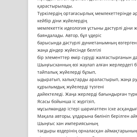
қарастырылады.
Түркілердің ортағасырлық мемлекеттерінде ә
кейбір діни жүйелердің
мемлекеттік идеология ұстыны дәстүрлі діни 
баяндалады. Автор, бұл үдеріс
барысында дәстүрлі дүниетанымның өзгерген
жаңа діндер жүйесінде белгілі
бір элементтер өмір сүруді жалғастырғанын д
Шыңғысханның өзi жаулап алған жерлердегi бү
тайпалық жүйелердi бұзып,
ыдыратып, халықтарды араластырып, жаңа р
құрылымдық жүйелердi түзгені
дәйектеледі. Жаңа жерлердi бағындырған түр
Ясасы бойынша iс жүргiзіп,
мұсылмандар iстерi шариғатпен іске асқандығ
Мақала авторы, ұлдарына бөлiнiп берiлген а
Шыңғыс хан империясының
тағдыры өздерiнiң орналасқан аймақтарының