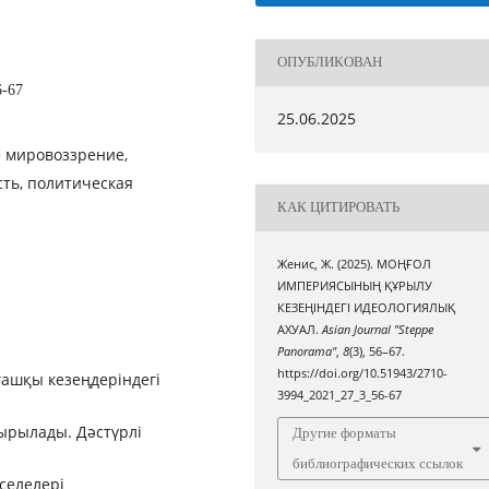
ОПУБЛИКОВАН
6-67
25.06.2025
е мировоззрение,
сть, политическая
КАК ЦИТИРОВАТЬ
Женис, Ж. (2025). МОҢҒОЛ
ИМПЕРИЯСЫНЫҢ ҚҰРЫЛУ
КЕЗЕҢІНДЕГІ ИДЕОЛОГИЯЛЫҚ
АХУАЛ.
Asian Journal "Steppe
Panorama"
,
8
(3), 56–67.
https://doi.org/10.51943/2710-
ашқы кезеңдеріндегі
3994_2021_27_3_56-67
ырылады. Дәстүрлі
Другие форматы
библиографических ссылок
селелері