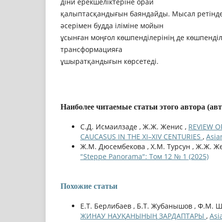
дiни ерекшелiктерiне орай
қалыптасқандығын баяндайды. Мысал ретінде
әсерiмен будда iлiмiне мойын
ұсынған моңғол көшпендiлерiнiң де көшпендi
трансформацияға
ұшыратқандығын көрсетеді.
Наиболее читаемые статьи этого автора (ав
С.Д. Исмаилзаде , Ж.Ж. Женис ,
REVIEW O
CAUCASUS IN THE XI–XIV CENTURIES
,
Asia
Ж.М. Дюсембекова , Х.М. Турсун , Ж.Ж. Ж
"Steppe Panorama": Том 12 № 1 (2025)
Похожие статьи
Е.Т. Берлибаев , Б.Т. Жубанышов , Ф.М.
ЖИНАУ НАУҚАНЫНЫҢ ЗАРДАПТАРЫ
,
Asi