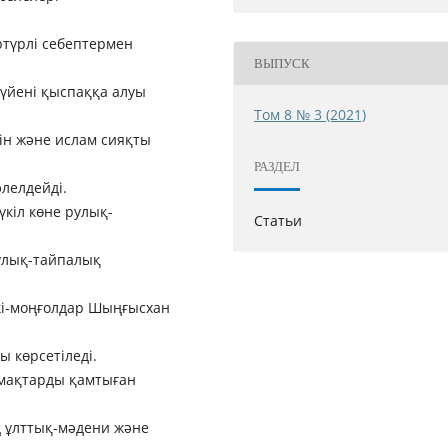
ртүрлі себептермен
ВЫПУСК
жүйені қыспаққа алуы
Том 8 № 3 (2021)
ін және ислам сияқты
РАЗДЕЛ
әлелдейді.
кiл көне рулық-
Статьи
улық-тайпалық
кi-моңғолдар Шыңғысхан
ы көрсетіледі.
ймақтарды қамтыған
 ұлттық-мәдени және