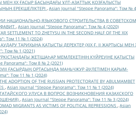
ОҢЫ МЕН XX ҒАСЫР БАСЫНДАҒЫ ҰЛТ-АЗАТТЫҚ ҚОЗҒАЛЫСТЫ
ЫНЫҢ ЕРЕКШЕЛІКТЕРІ
,
Asian Journal "Steppe Panorama": Том № 
ИИ НАЦИОНАЛЬНО-ЯЗЫКОВОГО СТРОИТЕЛЬСТВА В СОВЕТСКО
ЛФАВИТ
,
Asian Journal "Steppe Panorama": Том № 4 (2020)
AR SETTLEMENT TO ZHETYSU IN THE SECOND HALF OF THE XIX
": Том 11 № 1 (2024)
АУДАРУ ТАРИХЫНА ҚАТЫСТЫ ДЕРЕКТЕР (ХІХ Ғ. ІІ ЖАРТЫСЫ МЕН 
": Том № 1 (2021)
РКІСТАНДАҒЫ ЖЕТІШАҺАР МЕМЛЕКЕТІНІҢ КҮЙРЕУІНЕ ҚАТЫСТЫ
pe Panorama": Том 8 № 2 (2021)
VIII ҒАСЫРДЫҢ ОРТАСЫНДА МАНЬЧЖУР ӘУЛЕТІМЕН ҚАРЫМ-
ama": Том 11 № 1 (2024)
 THE ADOPTION OF THE RUSSIAN PROTECTORATE BY ABULMAMBET
CES
,
Asian Journal "Steppe Panorama": Том 11 № 1 (2024)
АГАТАЙСКОГО УЛУСА В ВОПРОС ВОЗНИКНОВЕНИЯ КАЗАХСКОГО
НОШЕНИЯ)
,
Asian Journal "Steppe Panorama": Том 11 № 3 (2024)
OMAD MIGRANTS AS VICTIMS OF POLITICAL REPRESSIONS
,
Asian
024)