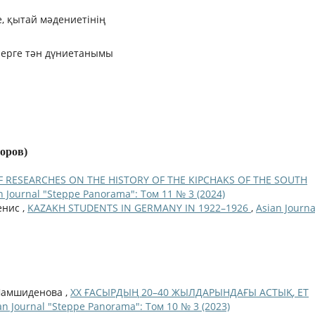
, қытай мәдениетiнiң
лерге тән дүниетанымы
торов)
F RESEARCHES ON THE HISTORY OF THE KIPCHAKS OF THE SOUTH
n Journal "Steppe Panorama": Том 11 № 3 (2024)
енис ,
KAZAKH STUDENTS IN GERMANY IN 1922–1926
,
Asian Journa
 Шамшиденова ,
ХХ ҒАСЫРДЫҢ 20–40 ЖЫЛДАРЫНДАҒЫ АСТЫҚ, ЕТ
an Journal "Steppe Panorama": Том 10 № 3 (2023)