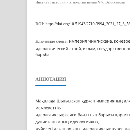
Институт истории и этнологии имени Ч.Ч. Валиханова
DOI:
https://doi.org/10.51943/2710-3994_2021_27_3_5
империя Чингисхана, кочево
Ключевые слова:
идеологический строй, ислам, государственно
борьба
АННОТАЦИЯ
Мақалада Шыңғысхан құрған империяның алғ
мемлекеттік-
идеологиялық саяси бағыттың барысы қараст
дүниетанымның идеологиялық
жүйедегі алған орыны, идеологиялық күрес мә