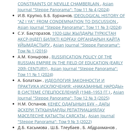
CONSTRAINTS OF NEVILLE CHAMBERLAIN
,
Asian
Journal "Steppe Panorama": Том 11 № 4 (2024)
И.В. Крупко, Б.Б. Бурханов,
IDEOLOGICAL HISTORY OF
“AZ I YA”: FROM CONDEMNATION TO DISCUSSION
,
Asian Journal "Steppe Panorama": Том 11 № 3 (2024)
С.У. Бақторазов,
1920-ШЫ ЖЫЛДАРЫ ТҮРКІСТАН
АКСР-ІНДЕГІ БИЛІКТІ ҚОРҒАУ ОРГАНДАРЫН ҚАЙТА
ҰЙЫМДАСТЫРУ
,
Asian Journal "Steppe Panorama":
Том № 1 (2016)
А.М. Конырова ,
RUSSIFICATION POLICY OF THE
RUSSIAN EMPIRE IN THE FIELD OF EDUCATION (EARLY
20th CENTURY)
,
Asian Journal "Steppe Panorama":
Том 11 № 1 (2024)
А. Болатхан ,
ИДЕОЛОГИЯ ЗАКОННОСТИ И
ПРАКТИКА ИСКЛЮЧЕНИЯ: «НАКАЗАННЫЕ НАРОДЫ»
В СИСТЕМЕ СПЕЦПОСЕЛЕНИЙ (1948–1953 ГГ.)
,
Asian
Journal "Steppe Panorama": Том 12 № 3 (2025)
Н.М. Оспанов,
КЕҢЕС ОДАҒЫНЫҢ БҰҰ – ДАҒЫ
ӘСКЕРИ ТҰТҚЫНДАРДЫ РЕПАТРИАЦИЯЛАУ
МӘСЕЛЕСІНЕ ҚАТЫСТЫ САЯСАТЫ
,
Asian Journal
"Steppe Panorama": Том 9 № 3 (2022)
Д.Б. Касымова , Ш.Б. Тлеубаев , Б. Абдрахманов ,