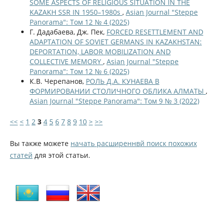
SOME ASPECTS OF RELIGIOUS SITUATION IN THE
KAZAKH SSR IN 1950–1980s
,
Asian Journal "Steppe
Panorama": Том 12 № 4 (2025)
Г. Дадабаева, Дж. Пек,
FORCED RESETTLEMENT AND
ADAPTATION OF SOVIET GERMANS IN KAZAKHSTAN:
DEPORTATION, LABOR MOBILIZATION AND
COLLECTIVE MEMORY
,
Asian Journal "Steppe
Panorama": Том 12 № 6 (2025)
К.В. Черепанов,
РОЛЬ Д.А. КУНАЕВА В
ФОРМИРОВАНИИ СТОЛИЧНОГО ОБЛИКА АЛМАТЫ
,
Asian Journal "Steppe Panorama": Том 9 № 3 (2022)
<<
<
1
2
3
4
5
6
7
8
9
10
>
>>
Вы также можете
начать расширеннвй поиск похожих
статей
для этой статьи.