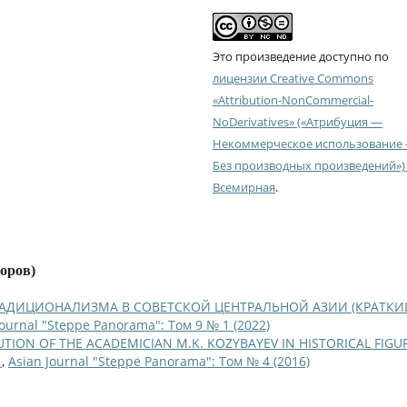
Это произведение доступно по
лицензии Creative Commons
«Attribution-NonCommercial-
NoDerivatives» («Атрибуция —
Некоммерческое использование
Без производных произведений») 
Всемирная
.
торов)
РАДИЦИОНАЛИЗМА В СОВЕТСКОЙ ЦЕНТРАЛЬНОЙ АЗИИ (КРАТКИ
Journal "Steppe Panorama": Том 9 № 1 (2022)
TION OF THE ACADEMICIAN M.K. KOZYBAYEV IN HISTORICAL FIGU
L
,
Asian Journal "Steppe Panorama": Том № 4 (2016)