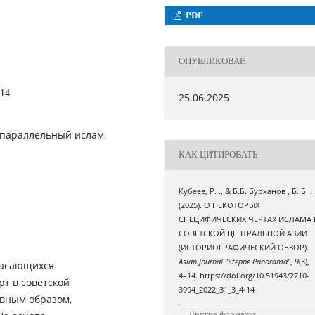
PDF
ОПУБЛИКОВАН
-14
25.06.2025
, параллельный ислам,
КАК ЦИТИРОВАТЬ
Кубеев, Р. ., & Б.Б. Бурханов , Б. Б. .
(2025). О НЕКОТОРЫХ
СПЕЦИФИЧЕСКИХ ЧЕРТАХ ИСЛАМА 
СОВЕТСКОЙ ЦЕНТРАЛЬНОЙ АЗИИ
(ИСТОРИОГРАФИЧЕСКИЙ ОБЗОР).
Asian Journal "Steppe Panorama"
,
9
(3),
касающихся
4–14. https://doi.org/10.51943/2710-
рт в советской
3994_2022_31_3_4-14
авным образом,
Другие форматы