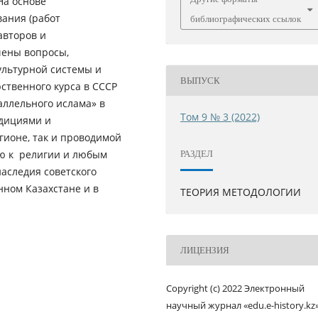
На основе
вания (работ
библиографических ссылок
авторов и
чены вопросы,
ультурной системы и
ВЫПУСК
рственного курса в СССР
аллельного ислама» в
Том 9 № 3 (2022)
адициями и
гионе, так и проводимой
ю к религии и любым
РАЗДЕЛ
аследия советского
ном Казахстане и в
ТЕОРИЯ МЕТОДОЛОГИИ
ЛИЦЕНЗИЯ
Copyright (c) 2022 Электронный
научный журнал «edu.e-history.kz