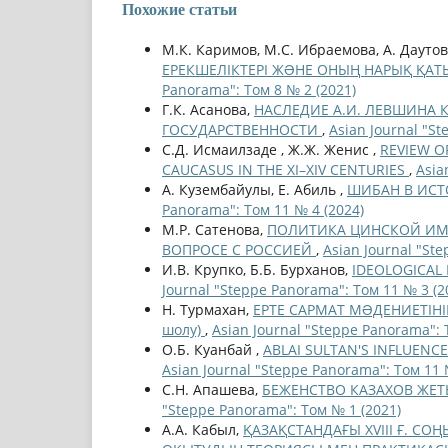
Похожие статьи
М.К. Каримов, М.С. Ибраемова, А. Даутов
ЕРЕКШЕЛІКТЕРІ ЖƏНЕ ОНЫҢ НАРЫҚ ҚАТЫНА
Panorama": Том 8 № 2 (2021)
Г.К. Асанова,
НАСЛЕДИЕ А.И. ЛЕВШИНА
ГОСУДАРСТВЕННОСТИ
,
Asian Journal "S
С.Д. Исмаилзаде , Ж.Ж. Женис ,
REVIEW O
CAUCASUS IN THE XI–XIV CENTURIES
,
Asia
А. Кузембайулы, Е. Абиль ,
ШИБАН В ИСТ
Panorama": Том 11 № 4 (2024)
М.Р. Сатенова,
ПОЛИТИКА ЦИНСКОЙ ИМП
ВОПРОСЕ С РОССИЕЙ
,
Asian Journal "St
И.В. Крупко, Б.Б. Бурханов,
IDEOLOGICAL 
Journal "Steppe Panorama": Том 11 № 3 (2
Н. Турмахан,
ЕРТЕ САРМАТ МƏДЕНИЕТІНІ
шолу)
,
Asian Journal "Steppe Panorama": 
О.Б. Куанбай ,
ABLAI SULTAN'S INFLUENC
Asian Journal "Steppe Panorama": Том 11 
С.Н. Апашева,
БЕЖЕНСТВО КАЗАХОВ ЖЕТ
"Steppe Panorama": Том № 1 (2021)
А.А. Кабыл,
ҚАЗАҚСТАНДАҒЫ XVIII Ғ. С