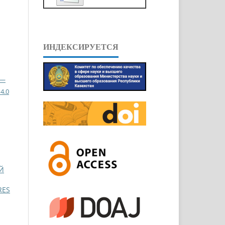
ИНДЕКСИРУЕТСЯ
 —
4.0
Й
RES