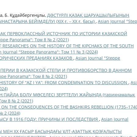
а, Б. Құдайбергенұлы,
ДƏСТҮРЛІ ҚАЗАҚ ШАРУАШЫЛЫҒЫНЫҢ
СТАРЫНА БЕЙІМДЕЛУІ (ХІХ ғ. – ХХ ғ. басы)
,
Asian Journal "Ste
 КАК ПЕРВОКЛАССНЫЙ ИСТОЧНИК ПО ИСТОРИИ КАЗАХСКОЙ
teppe Panorama": Том 8 № 2 (2021)
F RESEARCHES ON THE HISTORY OF THE KIPCHAKS OF THE SOUTH
n Journal "Steppe Panorama": Том 11 № 3 (2024)
ОРИЧЕСКИХ ПРЕДАНИЯХ КАЗАХОВ
,
Asian Journal "Steppe
ЕРИИ В КАЗАХСКОЙ СТЕПИ И ПРОТИВОБОРСТВО В ДАННОМ
eppe Panorama": Том 8 № 2 (2021)
HISTORY OF “AZ I YA”: FROM CONDEMNATION TO DISCUSSION
,
As
024)
Ң ПАЙДА БОЛУ МƏСЕЛЕСІ ЗЕРТТЕЛУІ ЖАЙЫНДА (тарихнамалық
Том 8 № 2 (2021)
E ON THE CONSEQUENCES OF THE BASHKIRS REBELLION (1735–174
№ 2 (2024)
ЫСУ В 1916 ГОДУ: ПРИЧИНЫ И ПОСЛЕДСТВИЯ
,
Asian Journal
ОҢЫ МЕН XX ҒАСЫР БАСЫНДАҒЫ ҰЛТ-АЗАТТЫҚ ҚОЗҒАЛЫСТЫ