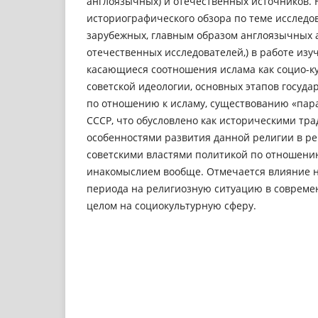
англоязычных) и отечественных источников. 
историографического обзора по теме исследо
зарубежных, главным образом англоязычных 
отечественных исследователей,) в работе изу
касающиеся соотношения ислама как социо-к
советской идеологии, основных этапов госуда
по отношению к исламу, существованию «пар
СССР, что обусловлено как историческими тр
особенностями развития данной религии в ре
советскими властями политикой по отношени
инакомыслием вообще. Отмечается влияние н
периода на религиозную ситуацию в современ
целом на социокультурную сферу.