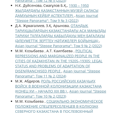
Panorama": Том 12 № 5 (2025)
Н.К. Дүйсенова, Смағұлов Б.Қ.,
1930 – 1950
ЖЫЛДАРДАҒЫ ҚАЗАҚСТАННЫҢ МУЗЕЙ САЛАСЫ
ДАМУЫНЫҢ КЕЙБІР АСПЕКТІЛЕРІ
,
Asian Journal
"Steppe Panorama": Том 9 № 3 (2022)
Д.А. Жұмағалиев, З.Қ. Арынова,
ОТАНДЫҚ
ТАРИХШЫЛАРДЫҢ ҚАЗАҚСТАНДАҒЫ АСА МАҢЫЗДЫ
ТАРИХИ ТҰЛҒАЛАРДЫ ҚАБЫЛДАУЫ МЕН БАҒАЛАУЫ
(ӘЛЕУМЕТТІК ЗЕРТТЕУ НӘТИЖЕЛЕРІ БОЙЫНША)
,
Asian Journal "Steppe Panorama": Том 9 № 2 (2022)
М.М. Козыбаева , А.Т. Каипбаева ,
POLITICAL
REPRESSIONS AND MARGINALIZED PEOPLE IN THE
CITIES OF KAZAKHSTAN IN THE 1920S–1930S: LEGAL
STATUS AND PROBLEMS OF ADAPTATION OF
DISENFRANCHISED PEOPLE
,
Asian Journal "Steppe
Panorama": Том 11 № 2 (2024)
М.Ж. Абдиров,
РОЛЬ РОССИЙСКИХ КАЗАЧЬИХ
ВОЙСК В ВОЕННОЙ КОЛОНИЗАЦИИ КАЗАХСТАНА
(КОНЕЦ XVI – НАЧАЛО XIX ВВ.)
,
Asian Journal "Steppe
Panorama": Том 10 № 2 (2023)
М.М. Козыбаева ,
СОЦИАЛЬНО-ЭКОНОМИЧЕСКОЕ
ПОЛОЖЕНИЕ СПЕЦПЕРЕСЕЛЕНЦЕВ В КОЛХОЗАХ
СЕВЕРНОГО КАЗАХСТАНА В ПОСЛЕВОЕННЫЙ