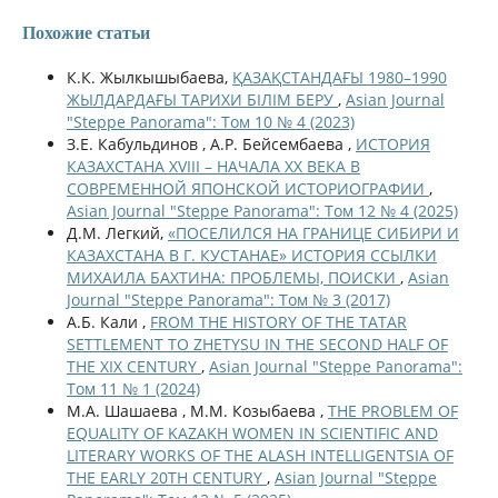
Похожие статьи
К.К. Жылкышыбаева,
ҚАЗАҚСТАНДАҒЫ 1980–1990
ЖЫЛДАРДАҒЫ ТАРИХИ БІЛІМ БЕРУ
,
Asian Journal
"Steppe Panorama": Том 10 № 4 (2023)
З.Е. Кабульдинов , А.Р. Бейсембаева ,
ИСТОРИЯ
КАЗАХСТАНА XVIII – НАЧАЛА ХХ ВЕКА В
СОВРЕМЕННОЙ ЯПОНСКОЙ ИСТОРИОГРАФИИ
,
Asian Journal "Steppe Panorama": Том 12 № 4 (2025)
Д.М. Легкий,
«ПОСЕЛИЛСЯ НА ГРАНИЦЕ СИБИРИ И
КАЗАХСТАНА В Г. КУСТАНАЕ» ИСТОРИЯ ССЫЛКИ
МИХАИЛА БАХТИНА: ПРОБЛЕМЫ, ПОИСКИ
,
Asian
Journal "Steppe Panorama": Том № 3 (2017)
А.Б. Кали ,
FROM THE HISTORY OF THE TATAR
SETTLEMENT TO ZHETYSU IN THE SECOND HALF OF
THE XIX CENTURY
,
Asian Journal "Steppe Panorama":
Том 11 № 1 (2024)
М.А. Шашаева , М.М. Козыбаева ,
THE PROBLEM OF
EQUALITY OF KAZAKH WOMEN IN SCIENTIFIC AND
LITERARY WORKS OF THE ALASH INTELLIGENTSIA OF
THE EARLY 20TH CENTURY
,
Asian Journal "Steppe