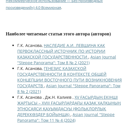
Некоммерческое использование — Без производных
произведений») 4.0 Всемирная
.
Наиболее читаемые статьи этого автора (авторов)
Г.К. Асанова,
НАСЛЕДИЕ А.И. ЛЕВШИНА КАК
ПЕРВОКЛАССНЫЙ ИСТОЧНИК ПО ИСТОРИИ
КАЗАХСКОЙ ГОСУДАРСТВЕННОСТИ
,
Asian Journal
"Steppe Panorama": Том 8 № 2 (2021)
Г.К. Асанова,
ГЕНЕЗИС КАЗАХСКОЙ
ГОСУДАРСТВЕННОСТИ В КОНТЕКСТЕ ОБЩЕЙ
КОНЦЕПЦИИ ВОСТОЧНОГО ПУТИ ВОЗНИКНОВЕНИЯ
ГОСУДАРСТВ
,
Asian Journal "Steppe Panorama": Том
8 № 2 (2021)
Г.К. Асанова , Дж.Н. Калиев ,
XV ҒАСЫРДЫҢ ЕКІНШІ
ЖАРТЫСЫ – XVIII ҒАСЫРЛАРДАҒЫ ҚАЗАҚ ХАЛҚЫНЫҢ
ЭТНОСАЯСИ ҚАУЫМДАСУЫ (ФОЛЬКЛОРЛЫҚ
ДЕРЕККӨЗДЕР БОЙЫНША)
,
Asian Journal "Steppe
Panorama": Том 11 № 4 (2024)