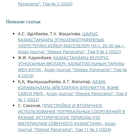
Panorama": Том № 2 (2020)
Похожие статьи
А.С. Әділбаева, Т.У. Жақыпова,
ШЫҒЫС
ҚАЗАҚСТАНДАҒЫ ЭТНОДЕМОГРАФИЯЛЫҚ
ҮДЕРІСТЕРДІҢ КЕЙБІР МӘСЕЛЕЛЕРІ (ХХ ғ. 20-30 жж.)
,
Asian Journal "Steppe Panorama": Том 9 № 2 (2022)
Ж.Ə. Каринбаев,
ҚАЗАҚСТАНДАҒЫ БЕЛОРУС
ЭТНОСЫНЫҢ ӨКІЛДЕРІ: ҚАЛЫПТАСУЫНЫҢ ТАРИХЫ
МЕН БҮГІНІ
,
Asian Journal "Steppe Panorama": Том №
4 (2016)
Қ.Қ. Жылқышыбаева, А.Т. Жағыпар,
ҚАЗАҚ
ҚОҒАМЫНДАҒЫ ӘЙЕЛДЕРДІҢ ӘЛЕУМЕТТІК ЖӘНЕ
САЯСИ РӨЛІ
,
Asian Journal "Steppe Panorama": Том 9
№ 1 (2022)
С. Сакенов,
ПРИСТРОЙКИ И ВТОРИЧНОЕ
ИСПОЛЬЗОВАНИЕ ПОГРЕБАЛЬНЫХ СООРУЖЕНИЙ В
РАЗНЫЕ ИСТОРИЧЕСКИЕ ПЕРИОДЫ (ПО
МАТЕРИАЛАМ СЕВЕРНОГО КАЗАХСТАНА)
,
Asian
Journal "Steppe Panorama": Том 11 № 2 (2024)