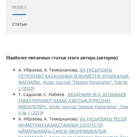
РАЗДЕЛ
Статьи
Наиболее читаемые статьи этого автора (авторов)
А. Ибраева, А. Темирханова,
ХІХ ҒАСЫРДАҒЫ
ПЕТРОПАВЛ ҚАЛАСЫНЫҢ ƏЛЕУМЕТТІК-ЭТНИКАЛЫҚ
ЖАҒДАЙЫ
,
Asian Journal "Steppe Panorama": Том №
2 (2020)
Т. Садыков, С. Набиев ,
АКАДЕМИК М.Қ. ҚОЗЫБАЕВ
ЕҢБЕКТЕРІНДЕГІ ҚАЗАҚ АЗАТТЫҚ КҮРЕСІНІҢ
МƏСЕЛЕЛЕРІ
,
Asian Journal "Steppe Panorama": Том
6 № 1 (2019)
А. Ибраева, А. Темирханова,
VIII ҒАСЫРДАҒЫ РЕСЕЙ
ӨКІМЕТІНІҢ ҚАЗАҚСТАННЫҢ СОЛТҮСТІК
АЙМАҒЫНДАҒЫ САЯСИ-ЭКОНОМИКАЛЫҚ