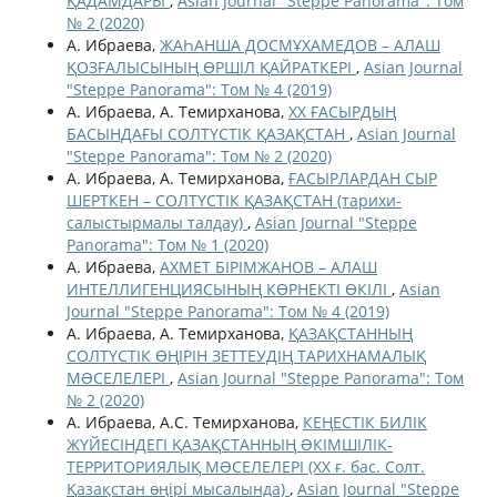
ҚАДАМДАРЫ
,
Asian Journal "Steppe Panorama": Том
№ 2 (2020)
А. Ибраева,
ЖАҺАНША ДОСМҰХАМЕДОВ – АЛАШ
ҚОЗҒАЛЫСЫНЫҢ ӨРШІЛ ҚАЙРАТКЕРІ
,
Asian Journal
"Steppe Panorama": Том № 4 (2019)
А. Ибраева, А. Темирханова,
ХХ ҒАСЫРДЫҢ
БАСЫНДАҒЫ СОЛТҮСТІК ҚАЗАҚСТАН
,
Asian Journal
"Steppe Panorama": Том № 2 (2020)
А. Ибраева, А. Темирханова,
ҒАСЫРЛАРДАН СЫР
ШЕРТКЕН – СОЛТҮСТІК ҚАЗАҚСТАН (тарихи-
салыстырмалы талдау)
,
Asian Journal "Steppe
Panorama": Том № 1 (2020)
А. Ибраева,
АХМЕТ БІРІМЖАНОВ – АЛАШ
ИНТЕЛЛИГЕНЦИЯСЫНЫҢ КӨРНЕКТІ ӨКІЛІ
,
Asian
Journal "Steppe Panorama": Том № 4 (2019)
А. Ибраева, А. Темирханова,
ҚАЗАҚСТАННЫҢ
СОЛТҮСТІК ӨҢІРІН ЗЕТТЕУДІҢ ТАРИХНАМАЛЫҚ
МƏСЕЛЕЛЕРІ
,
Asian Journal "Steppe Panorama": Том
№ 2 (2020)
А. Ибраева, А.С. Темирханова,
КЕҢЕСТІК БИЛІК
ЖҮЙЕСІНДЕГІ ҚАЗАҚСТАННЫҢ ƏКІМШІЛІК-
ТЕРРИТОРИЯЛЫҚ МƏСЕЛЕЛЕРІ (ХХ ғ. бас. Солт.
Қазақстан өңірі мысалында)
,
Asian Journal "Steppe