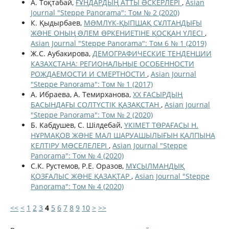
А. Тоқтабай,
ҒҰНДАРДЫҢ АТТЫ ƏСКЕРЛЕРІ
,
Asian
Journal "Steppe Panorama": Том № 2 (2020)
К. Қыдырбаев,
МƏМЛҮК-ҚЫПШАҚ СҰЛТАНДЫҒЫ
ЖƏНЕ ОНЫҢ ƏЛЕМ ӨРКЕНИЕТІНЕ ҚОСҚАН ҮЛЕСІ
,
Asian Journal "Steppe Panorama": Том 6 № 1 (2019)
Ж.С. Аубакирова,
ДЕМОГРАФИЧЕСКИЕ ТЕНДЕНЦИИ
КАЗАХСТАНА: РЕГИОНАЛЬНЫЕ ОСОБЕННОСТИ
РОЖДАЕМОСТИ И СМЕРТНОСТИ
,
Asian Journal
"Steppe Panorama": Том № 1 (2017)
А. Ибраева, А. Темирханова,
ХХ ҒАСЫРДЫҢ
БАСЫНДАҒЫ СОЛТҮСТІК ҚАЗАҚСТАН
,
Asian Journal
"Steppe Panorama": Том № 2 (2020)
Б. Кабдушев, С. Шілдебай,
ҮКІМЕТ ТӨРАҒАСЫ Н.
НҰРМАҚОВ ЖƏНЕ МАЛ ШАРУАШЫЛЫҒЫН ҚАЛПЫНА
КЕЛТІРУ МƏСЕЛЕЛЕРІ
,
Asian Journal "Steppe
Panorama": Том № 4 (2020)
С.К. Рустемов, Р.Е. Оразов,
МҰСЫЛМАНДЫҚ
ҚОЗҒАЛЫС ЖƏНЕ ҚАЗАҚТАР
,
Asian Journal "Steppe
Panorama": Том № 4 (2020)
<<
<
1
2
3
4
5
6
7
8
9
10
>
>>