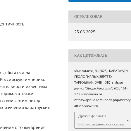
ОПУБЛИКОВАН
идентичность
25.06.2025
КАК ЦИТИРОВАТЬ
Мырзатаева, З. (2025). ҚАРАТАУДЫ
т.), богатый на
ГЕОЛОГИЯЛЫҚ ЗЕРТТЕУ
 Российскую империю.
ТАРИХЫНАН. ХVІІІ – ХІХ ғғ.
Asian
еятельности известных
Journal "Steppe Panorama"
,
6
(3), 161–
сториков а также
173. извлечено от
тствии с этим автор
https://ajspiie.com/index.php/history
article/view/550
их изучении каратауских
Другие форматы
библиографических ссылок
учение с точки зрения