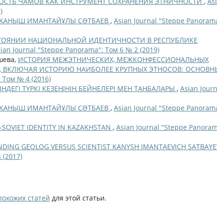
ОСТЬ ЧАМОВ КАК ИНСТРУМЕНТ СОХРАНЕНИЯ ЭТНИЧНОСТИ
,
As
)
– ҚАНЫШ ИМАНТАЙҰЛЫ СƏТБАЕВ
,
Asian Journal "Steppe Panoram
ОЯНИИ НАЦИОНАЛЬНОЙ ИДЕНТИЧНОСТИ В РЕСПУБЛИКЕ
ian Journal "Steppe Panorama": Том 6 № 2 (2019)
ишева,
ИСТОРИЯ МЕЖЭТНИЧЕСКИХ, МЕЖКОНФЕССИОНАЛЬНЫХ
, ВКЛЮЧАЯ ИСТОРИЮ НАИБОЛЕЕ КРУПНЫХ ЭТНОСОВ: ОСНОВН
 Том № 4 (2016)
НДЕГІ ТҮРКІ КЕЗЕҢІНІҢ БЕЙНЕЛЕРІ МЕН ТАҢБАЛАРЫ
,
Asian Journ
– ҚАНЫШ ИМАНТАЙҰЛЫ СƏТБАЕВ
,
Asian Journal "Steppe Panoram
-SOVIET IDENTITY IN KAZAKHSTAN
,
Asian Journal "Steppe Panoram
DING GEOLOG VERSUS SCIENTIST KANYSH IMANTAEVICH SATBAY
 (2017)
похожих статей
для этой статьи.