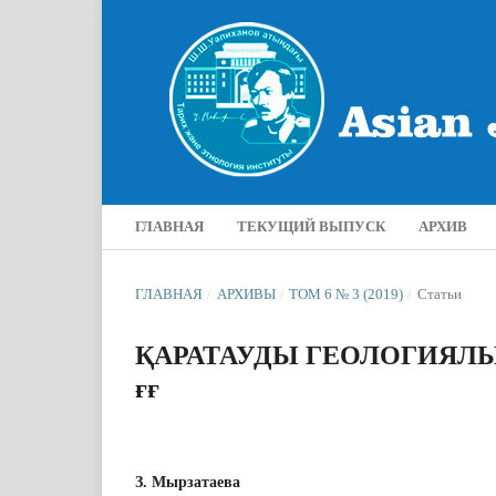
ГЛАВНАЯ
ТЕКУЩИЙ ВЫПУСК
АРХИВ
ГЛАВНАЯ
/
АРХИВЫ
/
ТОМ 6 № 3 (2019)
/
Статьи
ҚАРАТАУДЫ ГЕОЛОГИЯЛЫҚ
ғғ
З. Мырзатаева