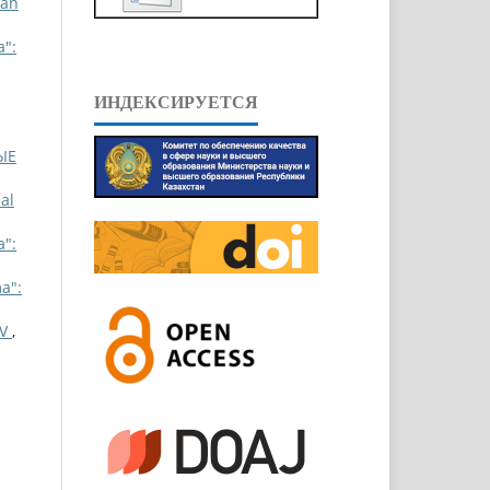
ian
a":
ИНДЕКСИРУЕТСЯ
ЫЕ
al
a":
a":
EV
,