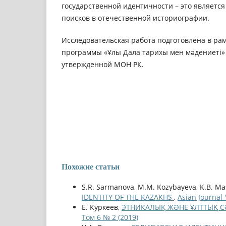
государственной идентичности – это являетс
поисков в отечественной историографии.
Исследовательская работа подготовлена в ра
программы «Ұлы Дала тарихы мен мәдениеті» (
утвержденной МОН РК.
Похожие статьи
S.R. Sarmanova, M.M. Kozybayeva, K.B. Ma
IDENTITY OF THE KAZAKHS
,
Asian Journal
Е. Куркеев,
ЭТНИКAЛЫҚ ЖƏНЕ ҰЛТТЫҚ CƏ
Том 6 № 2 (2019)