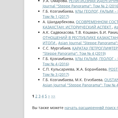
У.A. Омарова,
РЕЛИГИОЗНАЯ ИДЕНТИЧН
Journal "Steppe Panorama": Том № 2 (2016
Г.Б. Козгамбаева,
ҰЛЫ ГЕОЛОГ, ҒАЛЫМ 
Том № 1 (2017)
А. Шалдарбекова,
ОСОВРЕМЕННОМ СОСТ
КАЗАХСТАН: ИСТОРИЧЕСКИЙ АСПЕКТ
,
As
А.К. Садвокасова, Т.В. Кошман, Б.И. Рак
ОТНОШЕНИЙ В РЕСПУБЛИКЕ КАЗАХСТАН
ИТОГИ
,
Asian Journal "Steppe Panorama":
С.С. Мургабаев,
ҚАРАТАУ ПЕТРОГЛИФТЕРІ
"Steppe Panorama": Том № 4 (2019)
Г.Б. Қозғамбаева,
ҰЛЫ ҒАЛЫМ, ГЕОЛОГ 
Том № 4 (2016)
С.П. Кульсариева, Ж.А. Боранбаева,
POST
Том № 3 (2017)
Г.Б. Козгамбаева, М.К. Егизбаева,
OUSTAN
Asian Journal "Steppe Panorama": Том № 4
1
2
3
4
5
>
>>
Вы также можете
начать расширеннвй поиск 