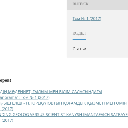
ВЫПУСК
Том № 1 (2017)
РАЗДЕЛ
Статьи
торов)
ЙДІҢ МƏДЕНИЕТ, ҒЫЛЫМ МЕН БІЛІМ САЛАСЫНДАҒЫ
Panorama": Том № 1 (2017)
ҢҒЫШ ЕЛШІ - Н.ТӨРЕҚҰЛОВТЫҢ ҚОҒАМДЫҚ ҚЫЗМЕТІ МЕН ӨМІР
 (2017)
DING GEOLOG VERSUS SCIENTIST KANYSH IMANTAEVICH SATBAY
 (2017)