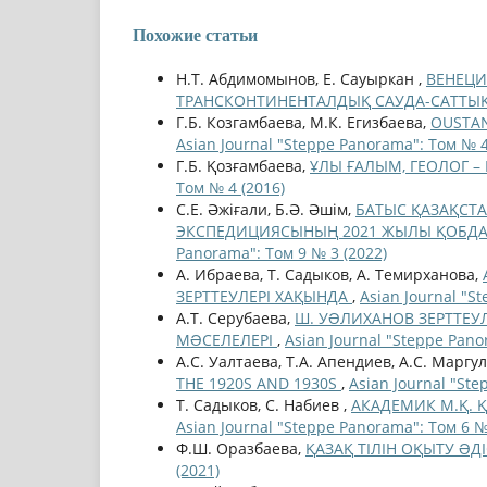
Похожие статьи
Н.Т. Абдимомынов, Е. Сауыркан ,
ВЕНЕЦИЯ
ТРАНСКОНТИНЕНТАЛДЫҚ САУДА-САТТ
Г.Б. Козгамбаева, М.К. Егизбаева,
OUSTAN
Asian Journal "Steppe Panorama": Том № 4
Г.Б. Қозғамбаева,
ҰЛЫ ҒАЛЫМ, ГЕОЛОГ 
Том № 4 (2016)
С.Е. Әжіғали, Б.Ә. Әшім,
БАТЫС ҚАЗАҚСТ
ЭКСПЕДИЦИЯСЫНЫҢ 2021 ЖЫЛЫ ҚОБДА Ө
Panorama": Том 9 № 3 (2022)
А. Ибраева, Т. Садыков, А. Темирханова,
ЗЕРТТЕУЛЕРІ ХАҚЫНДА
,
Asian Journal "S
А.Т. Серубаева,
Ш. УƏЛИХАНОВ ЗЕРТТЕУ
МƏСЕЛЕЛЕРІ
,
Asian Journal "Steppe Pano
А.С. Уалтаева, Т.А. Апендиев, А.С. Маргу
THE 1920S AND 1930S
,
Asian Journal "Ste
Т. Садыков, С. Набиев ,
АКАДЕМИК М.Қ. Қ
Asian Journal "Steppe Panorama": Том 6 №
Ф.Ш. Оразбаева,
ҚАЗАҚ ТІЛІН ОҚЫТУ ƏД
(2021)