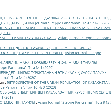
, ГЕНУЯ ЖӘНЕ АЛТЫН ОРДА: XIII–XIV ҒҒ. СОЛТҮСТІК ҚАРА ТЕҢІЗД
ЫҚТЫҢ ДАМУЫ
,
Asian Journal "Steppe Panorama": Том 12 № 3 (2025
DING GEOLOG VERSUS SCIENTIST KANYSH IMANTAEVICH SATBAY
 (2017)
– ҚАНЫШ ИМАНТАЙҰЛЫ СƏТБАЕВ
,
Asian Journal "Steppe Panoram
АН КЕШЕНДІ ЭТНОГРАФИЯЛЫҚ-ЭТНОАРХЕОЛОГИЯЛЫҚ
ЛКЕСІНДЕ ЖҮРГІЗГЕН ЗЕРТТЕУЛЕРІ
,
Asian Journal "Steppe
АКАДЕМИК МАНАШ ҚОЗЫБАЕВТЫҢ ХАКІМ АБАЙ ТУРАЛЫ
teppe Panorama": Том № 1 (2020)
ЛЕРІНДЕГІ ШЫҒЫС ТҮРКІСТАННЫҢ ЭТНИКАЛЫҚ-САЯСИ ТАРИХЫ
rama": Том № 4 (2020)
лан ,
RETROSPECTIVE OF THE URBAN POPULATION OF KAZAKHSTAN 
ppe Panorama": Том 10 № 3 (2023)
ОЗЫБАЕВ ЕҢБЕКТЕРІНДЕГІ ҚАЗАҚ АЗАТТЫҚ КҮРЕСІНІҢ МƏСЕЛЕЛ
 1 (2019)
ІСТЕМЕСІНІҢ ТАРИХЫ
,
Asian Journal "Steppe Panorama": Том 8 № 