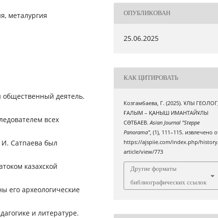
ОПУБЛИКОВАН
я, металургия
25.06.2025
КАК ЦИТИРОВАТЬ
 общественный деятель.
Козгамбаева, Г. (2025). ҰЛЫ ГЕОЛОГ
ҒАЛЫМ – ҚАНЫШ ИМАНТАЙҰЛЫ
ледователем всех
СƏТБАЕВ.
Asian Journal "Steppe
Panorama"
, (1), 111–115. извлечено о
 И. Сатпаева был
https://ajspiie.com/index.php/history
article/view/773
атоком казахской
Другие форматы
библиографических ссылок
ны его археологические
дагогике и литературе.