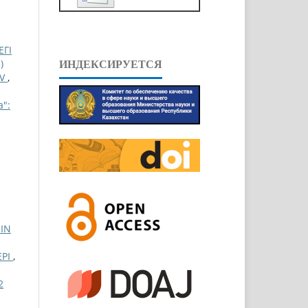
ЕГІ
)
ИНДЕКСИРУЕТСЯ
EV
,
a":
IN
ЕРІ
,
2