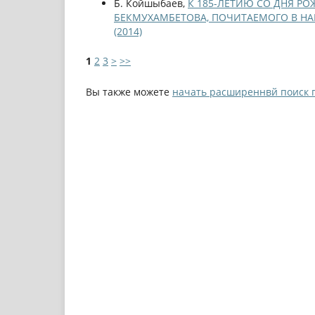
Б. Койшыбаев,
К 185-ЛЕТИЮ СО ДНЯ Р
БЕКМУХАМБЕТОВА, ПОЧИТАЕМОГО В Н
(2014)
1
2
3
>
>>
Вы также можете
начать расширеннвй поиск 