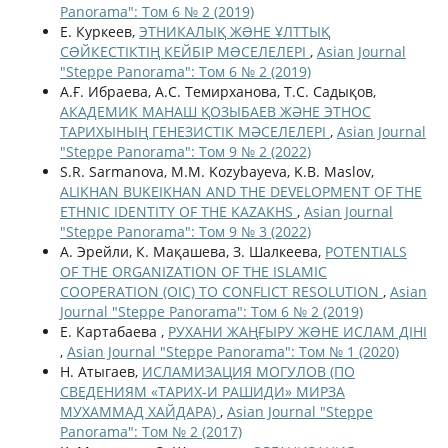
Panorama": Том 6 № 2 (2019)
Е. Куркеев,
ЭТНИКAЛЫҚ ЖƏНЕ ҰЛТТЫҚ
CƏЙКЕCТІКТІҢ КЕЙБІР МƏCЕЛЕЛЕРІ
,
Asian Journal
"Steppe Panorama": Том 6 № 2 (2019)
А.Ғ. Ибраева, А.С. Темирханова, Т.С. Садықов,
АКАДЕМИК МАНАШ ҚОЗЫБАЕВ ЖӘНЕ ЭТНОС
ТАРИХЫНЫҢ ГЕНЕЗИСТІК МӘСЕЛЕЛЕРІ
,
Asian Journal
"Steppe Panorama": Том 9 № 2 (2022)
S.R. Sarmanova, M.M. Kozybayeva, K.B. Maslov,
ALIKHAN BUKEIKHAN AND THE DEVELOPMENT OF THE
ETHNIC IDENTITY OF THE KAZAKHS
,
Asian Journal
"Steppe Panorama": Том 9 № 3 (2022)
А. Эрейли, К. Мақашева, З. Шалкеева,
POTENTIALS
OF THE ORGANIZATION OF THE ISLAMIC
COOPERATION (OIC) TO CONFLICT RESOLUTION
,
Asian
Journal "Steppe Panorama": Том 6 № 2 (2019)
Е. Картабаева ,
РУХАНИ ЖАҢҒЫРУ ЖƏНЕ ИСЛАМ ДІНІ
,
Asian Journal "Steppe Panorama": Том № 1 (2020)
Н. Атыгаев,
ИСЛАМИЗАЦИЯ МОГУЛОВ (ПО
СВЕДЕНИЯМ «ТАРИХ-И РАШИДИ» МИРЗА
МУХАММАД ХАЙДАРА)
,
Asian Journal "Steppe
Panorama": Том № 2 (2017)