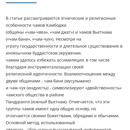
В статье рассматриваются этнические и религиозные
особенности чамов Камбоджи
(общины «чам-чвеа», «чам-джат») и чамов Вьетнама
(«чам-бани», «чам-чух»). Несмотря на
утрату государственности и длительное существование в
иноязычном буддистском окружении,
чамам удалось избежать ассимиляции, в том числе
благодаря инструментализации своей
религиозной идентичности. Взаимоотношения между
двумя общинами - чам-бани (мусульмане)
и чам-чух (индуисты) - символизируют «двойственность»
чамского общества в районе
Пандуранги (южный Вьетнам). Отмечается, что эти
группы чамов имеют одну общую основу, но
отличаются своими божествами, обрядами и обычаями.
Основной метод, использованный
автором, - сбор устных высказываний информантов