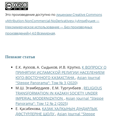
Это произведение доступно по
лицензии Creative Commons
«Attribution-NonCommercial-NoDerivatives» («Атрибуция —
Некоммерческое использование — Без производных
произведений») 4.0 Всемирная
.
Похожие статьи
Е.К. Ауэзов, А. Сыдыков, И.В. Крупко,
К ВОПРОСУ О
ПРИНЯТИИ ИСЛАМСКОЙ РЕЛИГИИ НАСЕЛЕНИЕМ
ЮГО-ВОСТОЧНОГО КАЗАХСТАНА
,
Asian Journal
"Steppe Panorama": Том № 3 (2020)
М.Ш. Эгамбердиев , Е.М. Тургунбаев ,
RELIGIOUS
TRANSFORMATION IN KAZAKH SOCIETY UNDER
IMPERIAL MODERNIZATION
,
Asian Journal "Steppe
Panorama": Том 12 № 2 (2025)
Е. Қасабекова,
ҚАЗАҚ ХАЛҚЫНЫҢ ДІНДАРЛЫҚ
ДƏСТҮРЛЕРІНЕ ШОЛУ
,
Asian Journal "Steppe