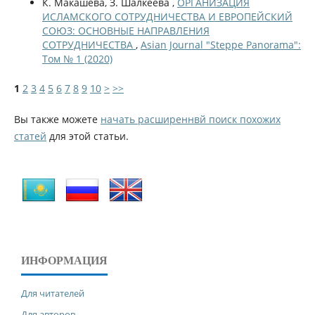
К. Макашева, З. Шалкеева ,
ОРГАНИЗАЦИЯ
ИСЛАМСКОГО СОТРУДНИЧЕСТВА И ЕВРОПЕЙСКИЙ
СОЮЗ: ОСНОВНЫЕ НАПРАВЛЕНИЯ
СОТРУДНИЧЕСТВА
,
Asian Journal "Steppe Panorama":
Том № 1 (2020)
1
2
3
4
5
6
7
8
9
10
>
>>
Вы также можете
начать расширеннвй поиск похожих
статей
для этой статьи.
ИНФОРМАЦИЯ
Для читателей
Для авторов