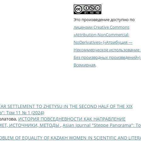
Это произведение доступно по
лицензии Creative Commons
«Attribution-NonCommercial-
NoDerivatives» («Атрибуция —
Некоммерческое использование
Без производных произведений») 
Всемирная
.
AR SETTLEMENT TO ZHETYSU IN THE SECOND HALF OF THE XIX
": Том 11 № 1 (2024)
олатова,
ИСТОРИЯ ПОВСЕДНЕВНОСТИ КАК НАПРАВЛЕНИЕ
МЕТ, ИСТОЧНИКИ, МЕТОДЫ
,
Asian Journal "Steppe Panorama": То
OBLEM OF EQUALITY OF KAZAKH WOMEN IN SCIENTIFIC AND LITER