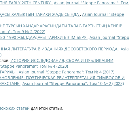
 THE EARLY 20TH CENTURY
,
Asian Journal "Steppe Panorama": Том
ҚАСЫ ХАЛЫҚТЫҢ ТАРИХИ ЖАДЫСЫНДА
,
Asian Journal "Steppe
НЕ ТҰРСЫН ХАНДАР АРАСЫНДАҒЫ ТАЛАС-ТАРТЫСТЫҢ КЕЙБІР
rama": Том 9 № 2 (2022)
80–1990 ЖЫЛДАРДАҒЫ ТАРИХИ БІЛІМ БЕРУ
,
Asian Journal "Step
ННАЯ ЛИТЕРАТУРА В ИЗДАНИЯХ ДОСОВЕТСКОГО ПЕРИОДА
,
Asi
)
аслов,
ИСТОРИЯ ИССЛЕДОВАНИЯ, СБОРА И ПУБЛИКАЦИИ
 "Steppe Panorama": Том № 4 (2020)
 ТАРИХЫ
,
Asian Journal "Steppe Panorama": Том № 4 (2017)
НОВЛЕНИЕ: ПОЭТИЧЕСКАЯ РЕИНТЕРПРЕТАЦИЯ СИМВОЛОВ И
ЗАХСТАНЕ
,
Asian Journal "Steppe Panorama": Том 10 № 2 (2023)
похожих статей
для этой статьи.