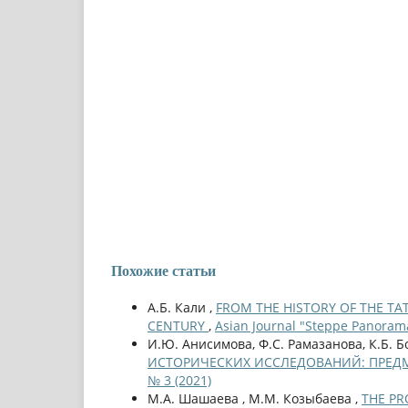
Похожие статьи
А.Б. Кали ,
FROM THE HISTORY OF THE TAT
CENTURY
,
Asian Journal "Steppe Panorama
И.Ю. Анисимова, Ф.С. Рамазанова, К.Б. Б
ИСТОРИЧЕСКИХ ИССЛЕДОВАНИЙ: ПРЕД
№ 3 (2021)
М.А. Шашаева , М.М. Козыбаева ,
THE PR