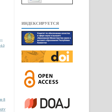
ИНДЕКСИРУЕТСЯ
 —
4.0
м 8
ARY