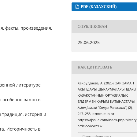
PDF (КАЗАХСКИЙ)
ОПУБЛИКОВАН
ия, факты, произведения,
25.06.2025
КАК ЦИТИРОВАТЬ
Хайрулдаева, А. (2025). ЗАР ЗАМАН
твенной литературе
АҚЫНДАРЫ ШЫҒАРМАЛАРЫНДАҒЫ
ҚАЗАҚСТАННЫҢ ОРТАЗИЯЛЫҚ
о особенно важно в
ЕЛДЕРМЕН ҚАРЫМ-ҚАТЫНАСТАРЫ.
Asian Journal "Steppe Panorama"
, (2),
 традиция, история и
247–253. извлечено от
https://ajspiie.com/index.php/history
article/view/937
та. Историчность в
Другие форматы