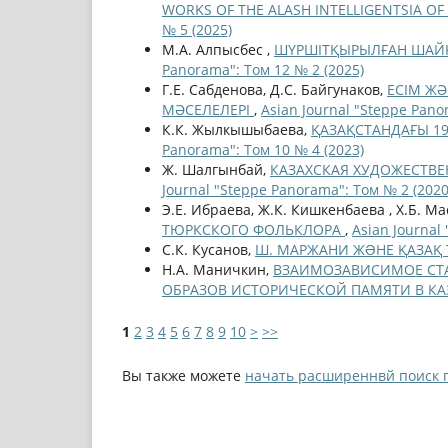
WORKS OF THE ALASH INTELLIGENTSIA OF
№ 5 (2025)
М.А. Алпысбес ,
ШҮРШІТҚЫРЫЛҒАН ШАЙ
Panorama": Том 12 № 2 (2025)
Г.Е. Сабденова, Д.С. Байгунаков,
ЕСІМ ЖӘ
МӘСЕЛЕЛЕРІ
,
Asian Journal "Steppe Pano
К.К. Жылкышыбаева,
ҚАЗАҚСТАНДАҒЫ 19
Panorama": Том 10 № 4 (2023)
Ж. Шалгынбай,
КАЗАХСКАЯ ХУДОЖЕСТВЕ
Journal "Steppe Panorama": Том № 2 (2020
Э.Е. Ибраева, Ж.К. Кишкенбаева , Х.Б. М
ТЮРКСКОГО ФОЛЬКЛОРА
,
Asian Journal
С.К. Кусанов,
Ш. МАРЖАНИ ЖƏНЕ ҚАЗАҚ
Н.А. Маничкин,
ВЗАИМОЗАВИСИМОЕ СТА
ОБРАЗОВ ИСТОРИЧЕСКОЙ ПАМЯТИ В КА
1
2
3
4
5
6
7
8
9
10
>
>>
Вы также можете
начать расширеннвй поиск 