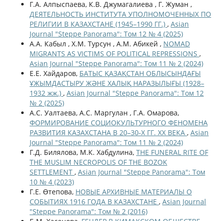
Г.А. Алпыспаева, К.В. Джумагалиева , Г. Жуман ,
ДЕЯТЕЛЬНОСТЬ ИНСТИТУТА УПОЛНОМОЧЕННЫХ ПО
РЕЛИГИИ В КАЗАХСТАНЕ (1945–1990 ГГ.)
,
Asian
Journal "Steppe Panorama": Том 12 № 4 (2025)
А.А. Кабыл , Х.М. Турсун , А.М. Абикей ,
NOMAD
MIGRANTS AS VICTIMS OF POLITICAL REPRESSIONS
,
Asian Journal "Steppe Panorama": Том 11 № 2 (2024)
Е.Е. Хайдаров,
БАТЫС ҚАЗАҚСТАН ОБЛЫСЫНДАҒЫ
ҰЖЫМДАСТЫРУ ЖӘНЕ ХАЛЫҚ НАРАЗЫЛЫҒЫ (1928–
1932 жж.)
,
Asian Journal "Steppe Panorama": Том 12
№ 2 (2025)
А.С. Уалтаева, А.С. Маргулан , Г.А. Омарова,
ФОРМИРОВАНИЕ СОЦИОКУЛЬТУРНОГО ФЕНОМЕНА
РАЗВИТИЯ КАЗАХСТАНА В 20–30-Х ГГ. XX ВЕКА
,
Asian
Journal "Steppe Panorama": Том 11 № 2 (2024)
Г.Д. Билялова, М.К. Хабдулина,
THE FUNERAL RITE OF
THE MUSLIM NECROPOLIS OF THE BOZOK
SETTLEMENT
,
Asian Journal "Steppe Panorama": Том
10 № 4 (2023)
Г.Е. Өтепова,
НОВЫЕ АРХИВНЫЕ МАТЕРИАЛЫ О
СОБЫТИЯХ 1916 ГОДА В КАЗАХСТАНЕ
,
Asian Journal
"Steppe Panorama": Том № 2 (2016)