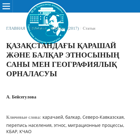
ГЛАВНАЯ
/
АРХИВЫ
/
ТОМ № 2 (2017)
/
Статьи
ҚАЗАҚСТАНДАҒЫ ҚАРАШАЙ
ЖƏНЕ БАЛҚАР ЭТНОСЫНЫҢ
САНЫ МЕН ГЕОГРАФИЯЛЫҚ
ОРНАЛАСУЫ
А. Бейсегулова
карачаей, балкар, Северо-Кавказская,
Ключевые слова:
перепись населения, этнос, миграционные процессы,
КБАР, КЧАО