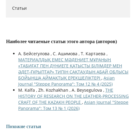
Статьи
Наиболее читаемые статьи этого автора (авторов)
А. Бейсегулова , С. Ашимова , Т. Картаева ,
МАТЕРИАЛДЫҚ ЕМЕС МӘДЕНИЕТ МҰРАНЫҢ
«ТАБИҒАТ ПЕН ДҮНИЕГЕ ҚАТЫСТЫ БІЛІМДЕР МЕН
ӘДЕТ-ҒҰРЫПТАР» ТИПІН САҚТАУДЫҢ АБАЙ ОБЛЫСЫ
БОЙЫНША АЙМАҚТЫҚ ЕРЕКШЕЛІКТЕРІ
,
Asian
Journal "Steppe Panorama": Том 12 № 4 (2025)
M. Kalfa , Zh. Kozhakhan , A. Beysegulova ,
THE
HISTORY OF RESEARCH ON THE LEATHER-PROCESSING
CRAFT OF THE KAZAKH PEOPLE
,
Asian Journal "Steppe
Panorama": Том 13 № 1 (2026)
Похожие статьи