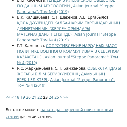
Б.М. Хасенова,
ГЕНДЕР В КИМАКСКОМ ОБЩЕСТВЕ
ПО ДАННЫМ АРХЕОЛОГИИ
,
Asian Journal "Steppe
Panorama": Том № 4 (2019)
Б.К. Қалшабаева, С.Т. Шакенов, А.Е. Ерғабылов,
ҚОЛА ДƏУІРІНДЕГІ ҚАЛБА-НАРЫМ ТҰРҒЫНДАРЫНЫҢ
ДҮНИЕТАНЫМЫ (ЖЕРЛЕУ ОРЫНДАРЫ
МАТЕРИАЛДАРЫ НЕГІЗІНДЕ)
,
Asian Journal "Steppe
Panorama": Том № 4 (2019)
Г.Т. Каженова,
СОПРОТИВЛЕНИЕ НАРОДНЫХ МАСС
ПОЛИТИКЕ ВОЕННОГО КОММУНИЗМА В СЕВЕРНОМ
КАЗАХСТАНЕ
,
Asian Journal "Steppe Panorama": Том
№ 4 (2019)
Р.С. Жарқынбаева, С.Н. Байжанова,
ӨЗБЕКСТАНДАҒЫ
ЖОҒАРЫ БІЛІМ БЕРУ ЖҮЙЕСІНІҢ ДАМУЫНЫҢ
ЕРЕКШЕЛІКТЕРІ
,
Asian Journal "Steppe Panorama":
Том № 4 (2019)
<<
<
18
19
20
21
22
23
24
25
>
>>
Вы также можете
начать расширеннвй поиск похожих
статей
для этой статьи.