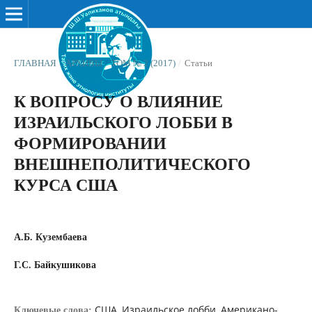
ГЛАВНАЯ
/
АРХИВЫ
/
ТОМ № 2 (2017)
/
Статьи
К ВОПРОСУ О ВЛИЯНИЕ
ИЗРАИЛЬСКОГО ЛОББИ В
ФОРМИРОВАНИИ
ВНЕШНЕПОЛИТИЧЕСКОГО
КУРСА США
А.Б. Кузембаева
Г.С. Байкушикова
США, Израильское лобби, Американо-
Ключевые слова: