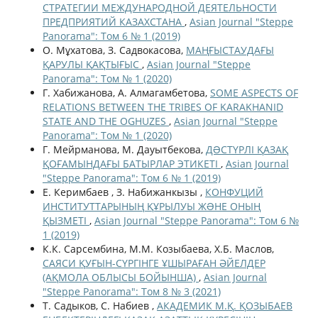
СТРАТЕГИИ МЕЖДУНАРОДНОЙ ДЕЯТЕЛЬНОСТИ
ПРЕДПРИЯТИЙ КАЗАХСТАНА
,
Asian Journal "Steppe
Panorama": Том 6 № 1 (2019)
О. Мұхатова, З. Садвокасова,
МАҢҒЫСТАУДАҒЫ
ҚАРУЛЫ ҚАҚТЫҒЫС
,
Asian Journal "Steppe
Panorama": Том № 1 (2020)
Г. Хабижанова, А. Алмагамбетова,
SOME ASPECTS OF
RELATIONS BETWEEN THE TRIBES OF KARAKHANID
STATE AND THE OGHUZES
,
Asian Journal "Steppe
Panorama": Том № 1 (2020)
Г. Мейрманова, М. Дауытбекова,
ДƏСТҮРЛІ ҚАЗАҚ
ҚОҒАМЫНДАҒЫ БАТЫРЛАР ЭТИКЕТІ
,
Asian Journal
"Steppe Panorama": Том 6 № 1 (2019)
Е. Керимбаев , З. Набижанкызы ,
КОНФУЦИЙ
ИНСТИТУТТАРЫНЫҢ ҚҰРЫЛУЫ ЖƏНЕ ОНЫҢ
ҚЫЗМЕТІ
,
Asian Journal "Steppe Panorama": Том 6 №
1 (2019)
К.К. Сарсембина, М.М. Козыбаева, Х.Б. Маслов,
САЯСИ ҚУҒЫН-СҮРГІНГЕ ҰШЫРАҒАН ӘЙЕЛДЕР
(АҚМОЛА ОБЛЫСЫ БОЙЫНША)
,
Asian Journal
"Steppe Panorama": Том 8 № 3 (2021)
Т. Садыков, С. Набиев ,
АКАДЕМИК М.Қ. ҚОЗЫБАЕВ