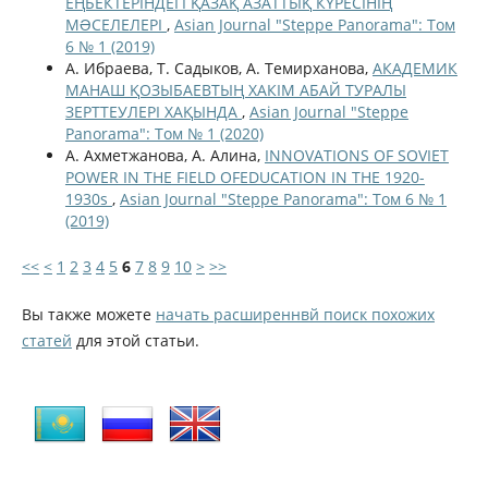
ЕҢБЕКТЕРІНДЕГІ ҚАЗАҚ АЗАТТЫҚ КҮРЕСІНІҢ
МƏСЕЛЕЛЕРІ
,
Asian Journal "Steppe Panorama": Том
6 № 1 (2019)
А. Ибраева, Т. Садыков, А. Темирханова,
АКАДЕМИК
МАНАШ ҚОЗЫБАЕВТЫҢ ХАКІМ АБАЙ ТУРАЛЫ
ЗЕРТТЕУЛЕРІ ХАҚЫНДА
,
Asian Journal "Steppe
Panorama": Том № 1 (2020)
А. Ахметжанова, А. Алина,
INNOVATIONS OF SOVIET
POWER IN THE FIELD OFEDUCATION IN THE 1920-
1930s
,
Asian Journal "Steppe Panorama": Том 6 № 1
(2019)
<<
<
1
2
3
4
5
6
7
8
9
10
>
>>
Вы также можете
начать расширеннвй поиск похожих
статей
для этой статьи.