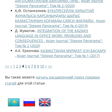
ДИПЛОМАТИЯЛЫҚ БАЙЛАНЫСТАРЫ
,
Asian Journal
"Steppe Panorama": Том № 2 (2020)
Қ.Ə. Оспанғалиев,
БҮКІЛРЕСЕЙЛІК ҚҰРЫЛТАЙ
ЖИНАЛЫСЫ ҚАРСАҢЫНДАҒЫ ШЫҒЫС
ҚАЗАҚСТАННЫҢ ҚОҒАМДЫ-САЯСИ ЖАҒДАЙЫ
,
Asian
Journal "Steppe Panorama": Том № 4 (2019)
Д. Жуматов ,
INTEGRATION OF THE KAZAKH
LANGUAGE IN OFFICE WORK: PROBLEMS AND
CONSEQUENCES
,
Asian Journal "Steppe Panorama":
Том № 2 (2020)
А.К. Еркенова,
ҚАЗАҚСТАНДА МҰРАҒАТ ІСІН БАСҚАРУ
,
Asian Journal "Steppe Panorama": Том № 1 (2017)
<<
<
1
2
3
4
5
6
7
8
9
10
>
>>
Вы также можете
начать расширеннвй поиск похожих
статей
для этой статьи.