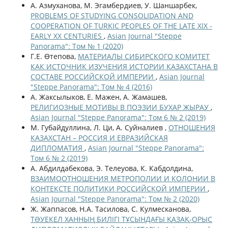
А. Азмуханова, М. Эгамбердиев, У. Шаншарбек,
PROBLEMS OF STUDYING CONSOLIDATION AND
COOPERATION OF TURKIC PEOPLES OF THE LATE XIX -
EARLY XX CENTURIES
,
Asian Journal "Steppe
Panorama": Том № 1 (2020)
Г.Е. Өтепова,
МАТЕРИАЛЫ СИБИРСКОГО КОМИТЕТ
КАК ИСТОЧНИК ИЗУЧЕНИЯ ИСТОРИИ КАЗАХСТАНА В
СОСТАВЕ РОССИЙСКОЙ ИМПЕРИИ
,
Asian Journal
"Steppe Panorama": Том № 4 (2016)
А. Жаксылыков, Е. Мажен, А. Жамашев,
РЕЛИГИОЗНЫЕ МОТИВЫ В ПОЭЗИИ БУХАР ЖЫРАУ
,
Asian Journal "Steppe Panorama": Том 6 № 2 (2019)
М. Губайдуллина, Л. Ци, А. Суйналиев ,
ОТНОШЕНИЯ
КАЗАХСТАН – РОССИЯ И ЕВРАЗИЙСКАЯ
ДИПЛОМАТИЯ
,
Asian Journal "Steppe Panorama":
Том 6 № 2 (2019)
А. Абдилдабекова, Э. Телеуова, К. Кабдолдина,
ВЗАИМООТНОШЕНИЯ МЕТРОПОЛИИ И КОЛОНИИ В
КОНТЕКСТЕ ПОЛИТИКИ РОССИЙСКОЙ ИМПЕРИИ
,
Asian Journal "Steppe Panorama": Том № 2 (2020)
Ж. Жаппасов, Н.А. Тасилова, С. Кулмесканова,
ТƏУЕКЕЛ ХАННЫҢ БИЛІГІ ТҰСЫНДАҒЫ ҚАЗАҚ-ОРЫС