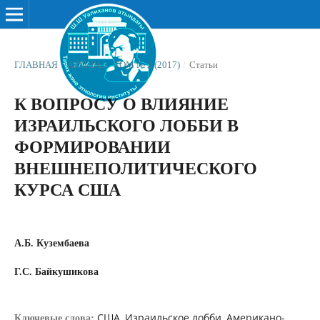
ГЛАВНАЯ
/
АРХИВЫ
/
ТОМ № 2 (2017)
/
Статьи
К ВОПРОСУ О ВЛИЯНИЕ
ИЗРАИЛЬСКОГО ЛОББИ В
ФОРМИРОВАНИИ
ВНЕШНЕПОЛИТИЧЕСКОГО
КУРСА США
А.Б. Кузембаева
Г.С. Байкушикова
США, Израильское лобби, Американо-
Ключевые слова: