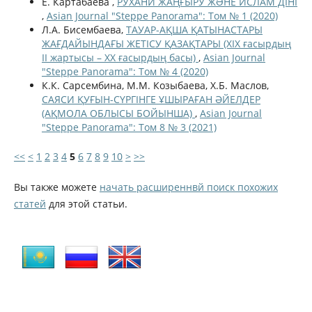
Е. Картабаева ,
РУХАНИ ЖАҢҒЫРУ ЖƏНЕ ИСЛАМ ДІНІ
,
Asian Journal "Steppe Panorama": Том № 1 (2020)
Л.А. Бисембаева,
ТАУАР-АҚША ҚАТЫНАСТАРЫ
ЖАҒДАЙЫНДАҒЫ ЖЕТІСУ ҚАЗАҚТАРЫ (ХІХ ғасырдың
ІІ жартысы – ХХ ғасырдың басы)
,
Asian Journal
"Steppe Panorama": Том № 4 (2020)
К.К. Сарсембина, М.М. Козыбаева, Х.Б. Маслов,
САЯСИ ҚУҒЫН-СҮРГІНГЕ ҰШЫРАҒАН ӘЙЕЛДЕР
(АҚМОЛА ОБЛЫСЫ БОЙЫНША)
,
Asian Journal
"Steppe Panorama": Том 8 № 3 (2021)
<<
<
1
2
3
4
5
6
7
8
9
10
>
>>
Вы также можете
начать расширеннвй поиск похожих
статей
для этой статьи.