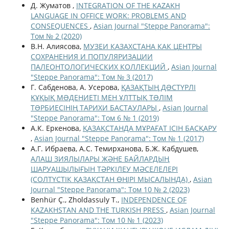
Д. Жуматов ,
INTEGRATION OF THE KAZAKH
LANGUAGE IN OFFICE WORK: PROBLEMS AND
CONSEQUENCES
,
Asian Journal "Steppe Panorama":
Том № 2 (2020)
В.Н. Алиясова,
МУЗЕИ КАЗАХСТАНА КАК ЦЕНТРЫ
СОХРАНЕНИЯ И ПОПУЛЯРИЗАЦИИ
ПАЛЕОНТОЛОГИЧЕСКИХ КОЛЛЕКЦИЙ
,
Asian Journal
"Steppe Panorama": Том № 3 (2017)
Г. Сабденова, А. Усерова,
ҚАЗАҚТЫҢ ДƏСТҮРЛІ
ҚҰҚЫҚ МƏДЕНИЕТІ МЕН ҰЛТТЫҚ ТƏЛІМ
ТƏРБИЕСІНІҢ ТАРИХИ БАСТАУЛАРЫ
,
Asian Journal
"Steppe Panorama": Том 6 № 1 (2019)
А.К. Еркенова,
ҚАЗАҚСТАНДА МҰРАҒАТ ІСІН БАСҚАРУ
,
Asian Journal "Steppe Panorama": Том № 1 (2017)
А.Г. Ибраева, А.С. Темирханова, Б.Ж. Кабдушев,
АЛАШ ЗИЯЛЫЛАРЫ ЖӘНЕ БАЙЛАРДЫҢ
ШАРУАШЫЛЫҒЫН ТӘРКІЛЕУ МӘСЕЛЕЛЕРІ
(СОЛТҮСТІК ҚАЗАҚСТАН ӨҢІРІ МЫСАЛЫНДА)
,
Asian
Journal "Steppe Panorama": Том 10 № 2 (2023)
Benhür Ç., Zholdassuly T.,
INDEPENDENCE OF
KAZAKHSTAN AND THE TURKISH PRESS
,
Asian Journal
"Steppe Panorama": Том 10 № 1 (2023)