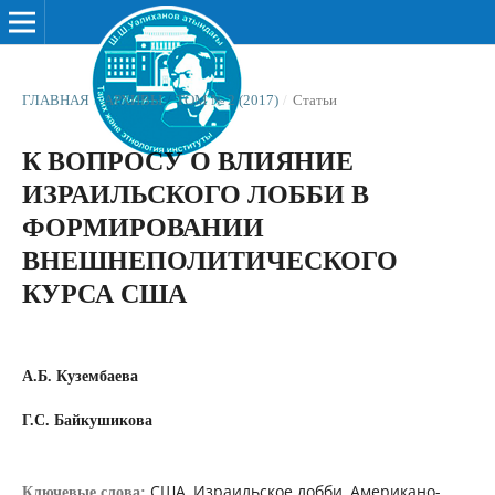
ГЛАВНАЯ
/
АРХИВЫ
/
ТОМ № 2 (2017)
/
Статьи
К ВОПРОСУ О ВЛИЯНИЕ
ИЗРАИЛЬСКОГО ЛОББИ В
ФОРМИРОВАНИИ
ВНЕШНЕПОЛИТИЧЕСКОГО
КУРСА США
А.Б. Кузембаева
Г.С. Байкушикова
США, Израильское лобби, Американо-
Ключевые слова: