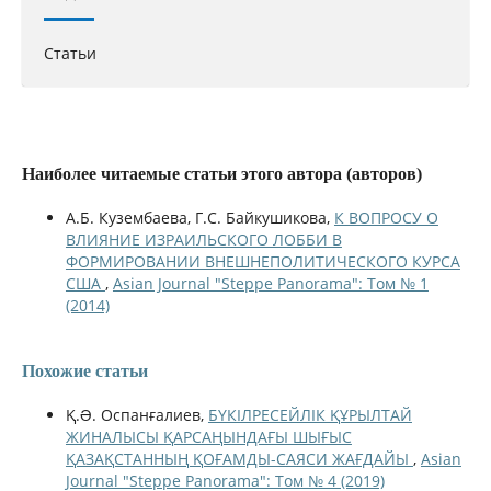
Статьи
Наиболее читаемые статьи этого автора (авторов)
А.Б. Кузембаева, Г.С. Байкушикова,
К ВОПРОСУ О
ВЛИЯНИЕ ИЗРАИЛЬСКОГО ЛОББИ В
ФОРМИРОВАНИИ ВНЕШНЕПОЛИТИЧЕСКОГО КУРСА
США
,
Asian Journal "Steppe Panorama": Том № 1
(2014)
Похожие статьи
Қ.Ə. Оспанғалиев,
БҮКІЛРЕСЕЙЛІК ҚҰРЫЛТАЙ
ЖИНАЛЫСЫ ҚАРСАҢЫНДАҒЫ ШЫҒЫС
ҚАЗАҚСТАННЫҢ ҚОҒАМДЫ-САЯСИ ЖАҒДАЙЫ
,
Asian
Journal "Steppe Panorama": Том № 4 (2019)